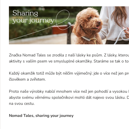
Značka Nomad Tales se zrodila z naší lásky ke psům. Z lásky, kter
aktivity s vaším psem ve smysluplné okamžiky. Staráme se tak o t
Každý okamžik totiž může být něčím výjimečný; jde o více než jen 
člověkem a zvířetem.
Proto naše výrobky nabízí mnohem více než jen pohodlí a vysokou k
abyste svému věrnému společníkovi mohli dát najevo svou lásku. D
na svou cestu.
Nomad Tales, sharing your journey