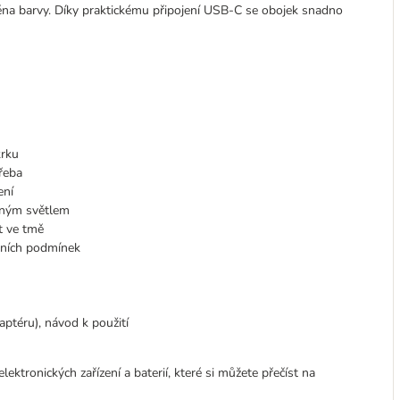
měna barvy. Díky praktickému připojení USB-C se obojek snadno
krku
třeba
ení
vaným světlem
t ve tmě
stních podmínek
aptéru), návod k použití
lektronických zařízení a baterií, které si můžete přečíst na