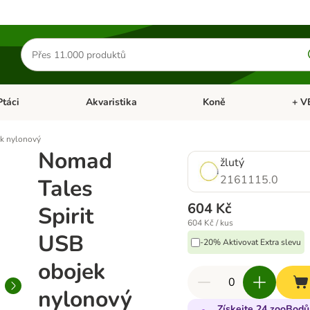
Hledat
produkty
Ptáci
Akvaristika
Koně
+ V
vřít menu: Malá zvířata
Otevřít menu: Ptáci
Otevřít menu: Akvaristika
Otevří
ek nylonový
Nomad
žlutý
2161115.0
Tales
604 Kč
Spirit
604 Kč / kus
USB
-20% Aktivovat Extra slevu
obojek
nylonový
Získejte 24 zooBodů