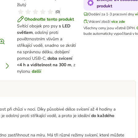
žlutý
produkt
(
0
)
Dodání za 1-3 pracovní dny
v
Ohodnoťte tento produkt
Vrácení zboží
více zde
Svítící obojek pro psy
s LED
Všechny ceny jsou včetně DPH.
světlem
, odolný proti
bude automaticky vypočítaná v k
povětrnostním vlivům a
stříkající vodě, snadno se zkrátí
na správnou délku, dobíjení
pomocí USB-C,
doba svícení
<4 h a viditelnost na 300 m
, z
nylonu
další
ost při chůzi v noci. Díky působivé délce svícení až 4 hodiny a
je odolný proti stříkající vodě, a proto je ideální
do každého
dno zastřihnout na míru. Má tři různé režimy svícení, které můžete