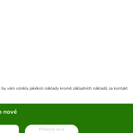
 by vám vznikly jakékoli náklady kromě základních nákladů za kontakt
o nové
Přihlásit se k