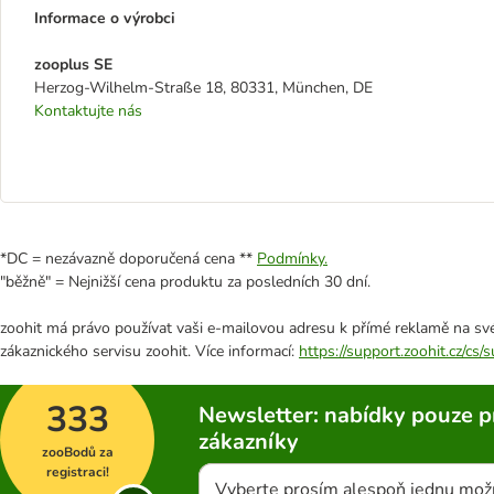
Informace o výrobci
zooplus SE
Herzog-Wilhelm-Straße 18, 80331, München, DE
Kontaktujte nás
*DC = nezávazně doporučená cena **
Podmínky.
"běžně" = Nejnižší cena produktu za posledních 30 dní.
zoohit má právo používat vaši e-mailovou adresu k přímé reklamě na své
zákaznického servisu zoohit. Více informací:
https://support.zoohit.cz/cs
333
Newsletter: nabídky pouze p
zákazníky
zooBodů za
registraci!
Vyberte prosím alespoň jednu mož