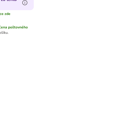
íce zde
Cena poštovného
ošíku.