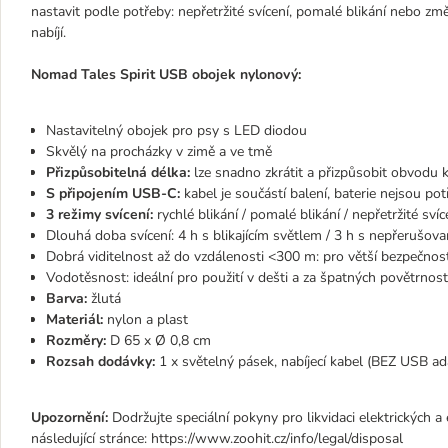
nastavit podle potřeby: nepřetržité svícení, pomalé blikání nebo z
nabíjí.
Nomad Tales Spirit USB obojek nylonový:
Nastavitelný obojek pro psy s LED diodou
Skvělý na procházky v zimě a ve tmě
Přizpůsobitelná délka:
lze snadno zkrátit a přizpůsobit obvodu 
S připojením USB-C:
kabel je součástí balení, baterie nejsou po
3 režimy svícení:
rychlé blikání / pomalé blikání / nepřetržité svíc
Dlouhá doba svícení: 4 h s blikajícím světlem / 3 h s nepřerušo
Dobrá viditelnost až do vzdálenosti <300 m: pro větší bezpečnos
Vodotěsnost: ideální pro použití v dešti a za špatných povětrno
Barva:
žlutá
Materiál:
nylon a plast
Rozměry:
D 65 x Ø 0,8 cm
Rozsah dodávky:
1 x světelný pásek, nabíjecí kabel (BEZ USB ad
Upozornění:
Dodržujte speciální pokyny pro likvidaci elektrických a e
následující stránce: https://www.zoohit.cz/info/legal/disposal