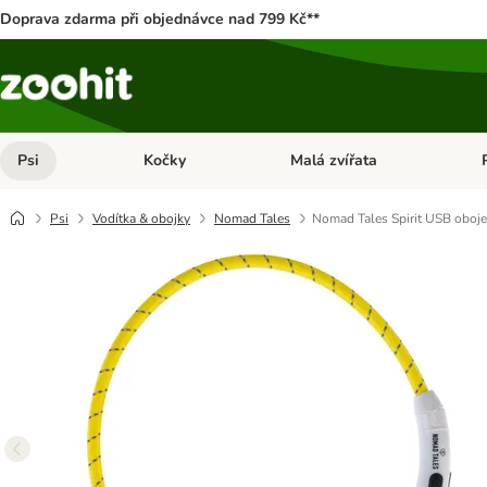
Doprava zdarma při objednávce nad 799 Kč**
Psi
Kočky
Malá zvířata
Otevřít menu: Psi
Otevřít menu: Kočky
Ote
Psi
Vodítka & obojky
Nomad Tales
Nomad Tales Spirit USB oboj