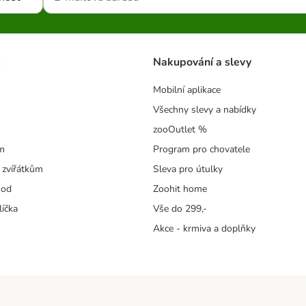
s
Nakupování a slevy
Mobilní aplikace
Všechny slevy a nabídky
zooOutlet %
m
Program pro chovatele
 zvířátkům
Sleva pro útulky
hod
Zoohit home
líčka
Vše do 299,-
Akce - krmiva a doplňky