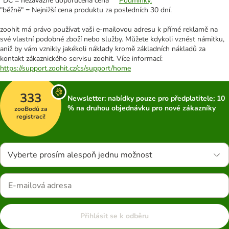
*DC = nezávazně doporučená cena **
Podmínky.
"běžně" = Nejnižší cena produktu za posledních 30 dní.
zoohit má právo používat vaši e-mailovou adresu k přímé reklamě na
své vlastní podobné zboží nebo služby. Můžete kdykoli vznést námitku,
aniž by vám vznikly jakékoli náklady kromě základních nákladů za
kontakt zákaznického servisu zoohit. Více informací:
https://support.zoohit.cz/cs/support/home
333
Newsletter: nabídky pouze pro předplatitele; 10
% na druhou objednávku pro nové zákazníky
zooBodů za
registraci!
Vyberte prosím alespoň jednu možnost
Přihlásit se k odběru