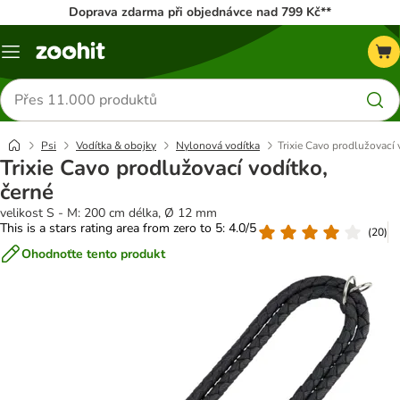
Doprava zdarma při objednávce nad 799 Kč**
Menu
Hledat
produkty
Psi
Vodítka & obojky
Nylonová vodítka
Trixie Cavo prodlužovací 
Trixie Cavo prodlužovací vodítko,
černé
velikost S - M: 200 cm délka, Ø 12 mm
This is a stars rating area from zero to 5: 4.0/5
(
20
)
Ohodnoťte tento produkt