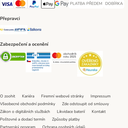
PLATBA PŘEDEM
DOBÍRKA
PLATBA PŘEDEM Payment Met
DOBÍRKA Pa
Visa Payment Method
Mastercard Payment Method
PayPal Payment Method
Apple pay Payment Method
GooglePay Payment Method
Přepravci
Česká pošta Shipping Method
PPL Shipping Method
Balíkovna Shipping Method
Zabezpečení a ocenění
Security
Security
Security
Security
O zoohit
Kariéra
Firemní webové stránky
Impressum
Všeobecné obchodní podmínky
Zde odstoupit od smlouvy
Zákon o digitálních službách
Likvidace baterií
Kontakt
Poštovné a dodací termín
Způsoby platby
Partnerský program
Ochrana osobních údajů