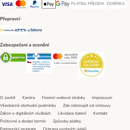
PLATBA PŘEDEM
DOBÍRKA
PLATBA PŘEDEM Payment Met
DOBÍRKA Pa
Visa Payment Method
Mastercard Payment Method
PayPal Payment Method
Apple pay Payment Method
GooglePay Payment Method
Přepravci
Česká pošta Shipping Method
PPL Shipping Method
Balíkovna Shipping Method
Zabezpečení a ocenění
Security
Security
Security
Security
O zoohit
Kariéra
Firemní webové stránky
Impressum
Všeobecné obchodní podmínky
Zde odstoupit od smlouvy
Zákon o digitálních službách
Likvidace baterií
Kontakt
Poštovné a dodací termín
Způsoby platby
Partnerský program
Ochrana osobních údajů