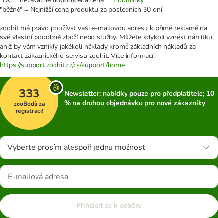
*DC = nezávazně doporučená cena **
Podmínky.
"běžně" = Nejnižší cena produktu za posledních 30 dní.
zoohit má právo používat vaši e-mailovou adresu k přímé reklamě na
své vlastní podobné zboží nebo služby. Můžete kdykoli vznést námitku,
aniž by vám vznikly jakékoli náklady kromě základních nákladů za
kontakt zákaznického servisu zoohit. Více informací:
https://support.zoohit.cz/cs/support/home
333
Newsletter: nabídky pouze pro předplatitele; 10
% na druhou objednávku pro nové zákazníky
zooBodů za
registraci!
Vyberte prosím alespoň jednu možnost
Přihlásit se k odběru