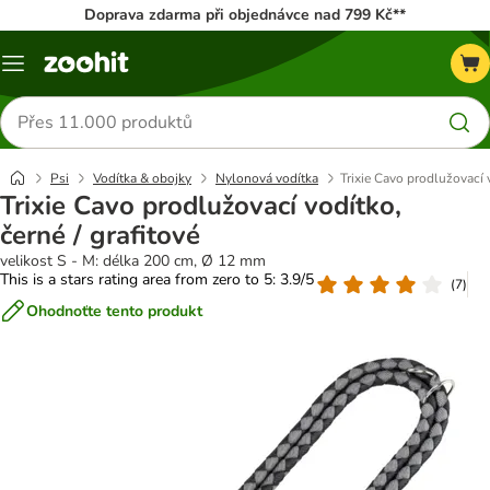
Doprava zdarma při objednávce nad 799 Kč**
Menu
Hledat
produkty
Psi
Vodítka & obojky
Nylonová vodítka
Trixie Cavo prodlužovací v
Trixie Cavo prodlužovací vodítko,
černé / grafitové
velikost S - M: délka 200 cm, Ø 12 mm
This is a stars rating area from zero to 5: 3.9/5
(
7
)
Ohodnoťte tento produkt