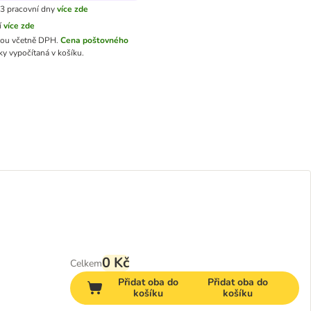
3 pracovní dny
více zde
í
více zde
sou včetně DPH.
Cena poštovného
y vypočítaná v košíku.
0 Kč
Celkem
Přidat oba do
Přidat oba do
košíku
košíku