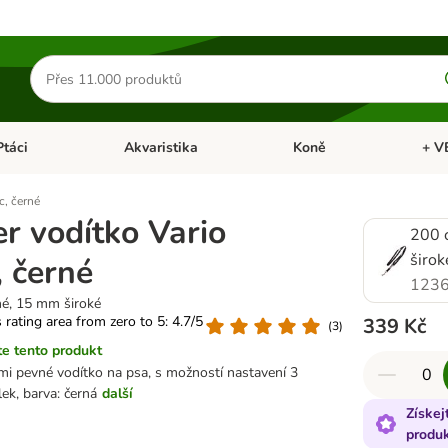
Hledat
produkty
Ptáci
Akvaristika
Koně
+ V
vřít menu: Malá zvířata
Otevřít menu: Ptáci
Otevřít menu: Akvaristika
Otevří
c, černé
r vodítko Vario
200 
širok
, černé
1236
é, 15 mm široké
s rating area from zero to 5: 4.7/5
339 Kč
(
3
)
e tento produkt
lmi pevné vodítko na psa, s možností nastavení 3
lek, barva: černá
další
Získej
produ