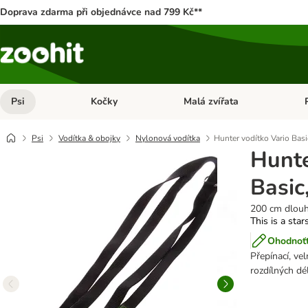
Doprava zdarma při objednávce nad 799 Kč**
Psi
Kočky
Malá zvířata
Otevřít menu: Psi
Otevřít menu: Kočky
Ote
Psi
Vodítka & obojky
Nylonová vodítka
Hunter vodítko Vario Basi
Hunte
Basic
200 cm dlouh
This is a star
Ohodnoťt
Přepínací, ve
rozdílných dé