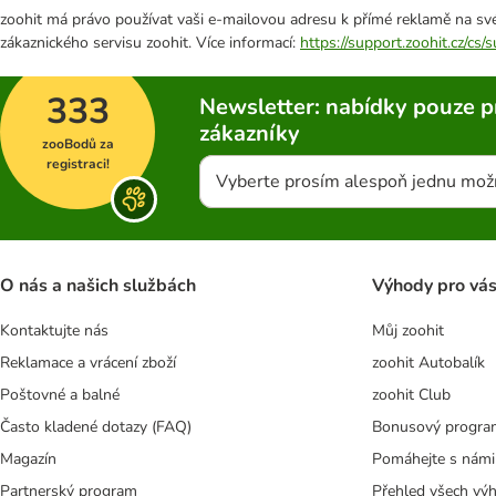
zoohit má právo používat vaši e-mailovou adresu k přímé reklamě na své
zákaznického servisu zoohit. Více informací:
https://support.zoohit.cz/cs
333
Newsletter: nabídky pouze p
zákazníky
zooBodů za
registraci!
Vyberte prosím alespoň jednu mož
O nás a našich službách
Výhody pro vá
Kontaktujte nás
Můj zoohit
Reklamace a vrácení zboží
zoohit Autobalík
Poštovné a balné
zoohit Club
Často kladené dotazy (FAQ)
Bonusový progra
Magazín
Pomáhejte s námi
Partnerský program
Přehled všech vý