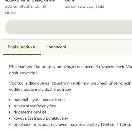
vodítko Vario Basic, černé
Bunt
200 cm dlouhé, 15 mm
26 cm se 2 uzly, šedá
široké
Popis produktu
Hodnocení
Přepínací vodítko pro psy umožňující nastavení 3 různých délek. Vo
obsluhovatelné.
Vodítko je díky dvěma robustním karabinám přepínací, přičemž jedn
vodítka podle individuální potřeby.
materiál: nylon, barva: černá
robustní svařovaný šev
dodatečně prošité
kovové části jsou poniklovány
přepínací - možnost nastavení na 3 různé délky (108 cm / 128 c