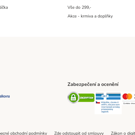
líčka
Vše do 299,-
Akce - krmiva a doplňky
Zabezpečení a ocenění
ta Shipping Method
L Shipping Method
Balíkovna Shipping Method
Security
Securit
ecné obchodní podmínky
Zde odstoupit od smlouvy
Zákon o digi