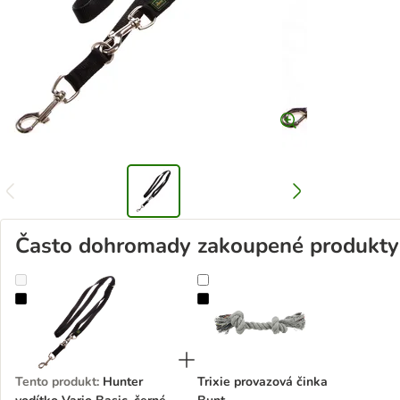
Často dohromady zakoupené produkty
Hunter vodítko Vario Basic, černé
Trixie provazová činka Bunt
Tento produkt
:
Hunter
Trixie provazová činka