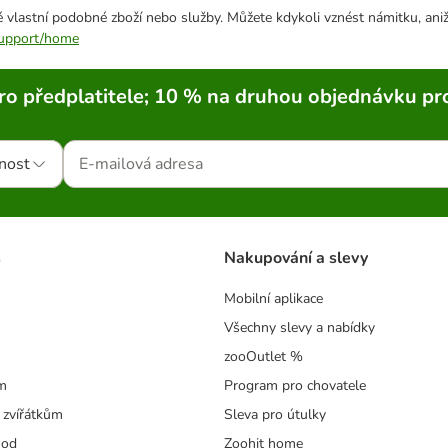
 vlastní podobné zboží nebo služby. Můžete kdykoli vznést námitku, aniž
/support/home
ro předplatitele; 10 % na druhou objednávku pr
nost
s
Nakupování a slevy
Mobilní aplikace
Všechny slevy a nabídky
zooOutlet %
m
Program pro chovatele
 zvířátkům
Sleva pro útulky
hod
Zoohit home