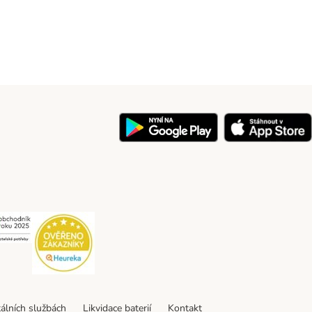
y
Security
Security
tálních službách
Likvidace baterií
Kontakt