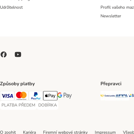
Udržitelnost
Profil vašeho maz
Newsletter
Způsoby platby
Přepravci
Česká poš
PP
Visa Payment Method
Mastercard Payment Method
PayPal Payment Method
Apple pay Payment Method
GooglePay Payment Method
PLATBA PŘEDEM
DOBÍRKA
PLATBA PŘEDEM Payment Method
DOBÍRKA Payment Method
O zoohit
Kariéra
Firemní webové stránky
Impressum
Všeob