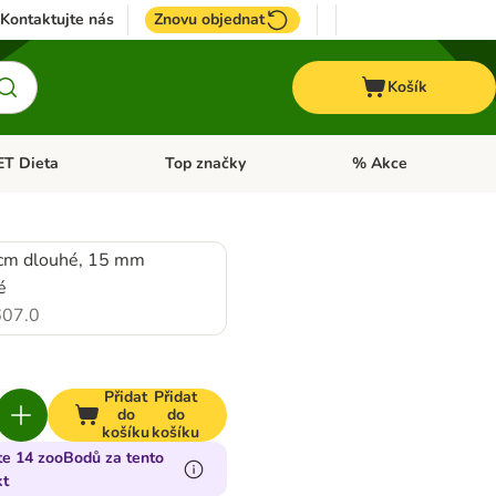
Kontaktujte nás
Znovu objednat
Košík
ET Dieta
Top značky
% Akce
t menu: Koně
Otevřít menu: + VET Dieta
Otevřít menu: Top znač
cm dlouhé, 15 mm
é
07.0
Přidat
Přidat
do
do
košíku
košíku
te 14 zooBodů za tento
kt