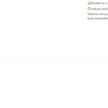
Dodání za 1-
Vrácení zbož
Všechny ceny j
bude automatick