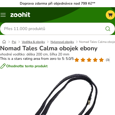
Doprava zdarma při objednávce nad 799 Kč**
Menu
Hledat
produkty
Psi
Vodítka & obojky
Nylonové obojky
Nomad Tales Calma oboje
Nomad Tales Calma obojek ebony
vhodné vodítko: délka 200 cm, šířka 20 mm
This is a stars rating area from zero to 5: 5.0/5
(
3
)
Ohodnoťte tento produkt