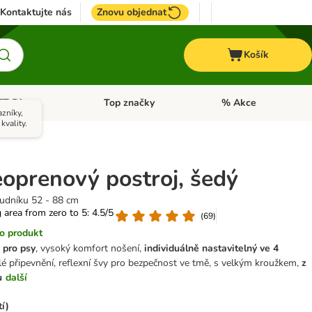
Kontaktujte nás
Znovu objednat
Košík
ET Dieta
Top značky
% Akce
t menu: Koně
Otevřít menu: + VET Dieta
Otevřít menu: Top znač
zníky,
kvality.
eoprenový postroj, šedý
rudníku 52 - 88 cm
g area from zero to 5: 4.5/5
(
69
)
o produkt
 pro psy
, vysoký komfort nošení,
individuálně nastavitelný ve 4
é připevnění, reflexní švy pro bezpečnost ve tmě, s velkým kroužkem,
z
u
další
í)