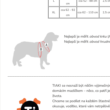
L
cca 52 - 88 cm
2,5 c
cm
cca 62 - 92
XL
cca 62 - 110 cm
2,5 c
cm
Nejlepší je měřit
obvod krku
(A
Nejlepší je měřit
obvod hrudní
___________________________________________________________
TIAKI se nesnaží být něčím výjimečným
domácím mazlíčkem – něco, co patří j
života.
Chceme se podílet na každém šťastném
okusuje, vodítko, které vám netrpělivě