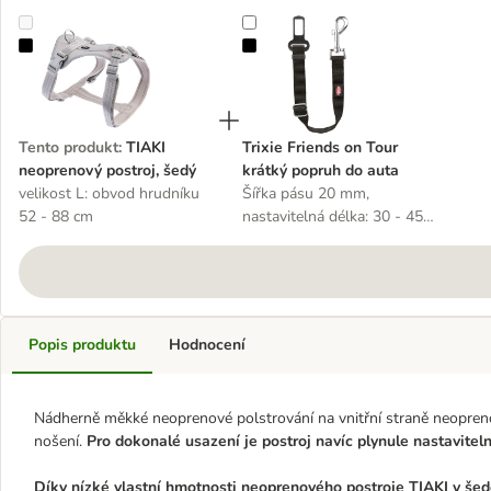
TIAKI neoprenový postroj, šedý
Trixie Friends on Tour krátký popr
Tento produkt
:
TIAKI
Trixie Friends on Tour
neoprenový postroj, šedý
krátký popruh do auta
velikost L: obvod hrudníku
Šířka pásu 20 mm,
52 - 88 cm
nastavitelná délka: 30 - 45
cm
Popis produktu
Hodnocení
Nádherně měkké neoprenové polstrování na vnitřní straně neoprenov
nošení.
Pro dokonalé usazení je postroj navíc plynule nastaviteln
Díky nízké vlastní hmotnosti neoprenového postroje TIAKI v šedé