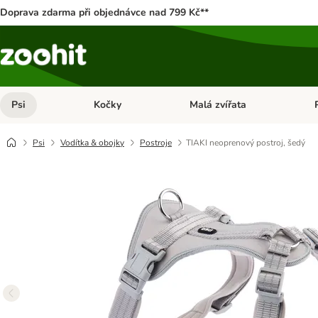
Doprava zdarma při objednávce nad 799 Kč**
Psi
Kočky
Malá zvířata
Otevřít menu: Psi
Otevřít menu: Kočky
Ote
Psi
Vodítka & obojky
Postroje
TIAKI neoprenový postroj, šedý