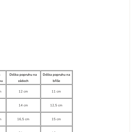
a
Délka popruhu na
Délka popruhu na
hu
zádech
břiše
m
12 cm
11 cm
m
14 cm
12,5 cm
m
16,5 cm
15 cm