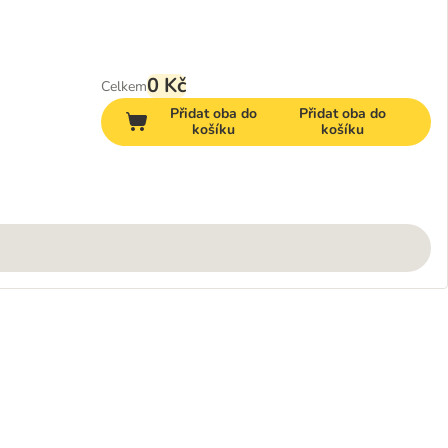
0 Kč
Celkem
Přidat oba do
Přidat oba do
košíku
košíku