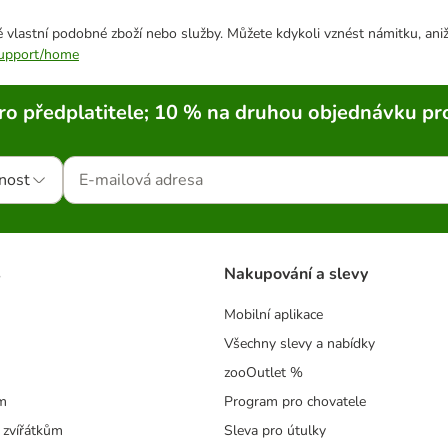
 vlastní podobné zboží nebo služby. Můžete kdykoli vznést námitku, aniž
/support/home
ro předplatitele; 10 % na druhou objednávku pr
nost
s
Nakupování a slevy
Mobilní aplikace
Všechny slevy a nabídky
zooOutlet %
m
Program pro chovatele
 zvířátkům
Sleva pro útulky