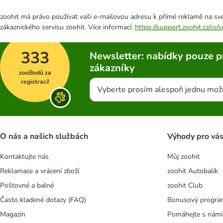
zoohit má právo používat vaši e-mailovou adresu k přímé reklamě na své
zákaznického servisu zoohit. Více informací:
https://support.zoohit.cz/cs
333
Newsletter: nabídky pouze p
zákazníky
zooBodů za
registraci!
Vyberte prosím alespoň jednu mož
O nás a našich službách
Výhody pro vá
Kontaktujte nás
Můj zoohit
Reklamace a vrácení zboží
zoohit Autobalík
Poštovné a balné
zoohit Club
Často kladené dotazy (FAQ)
Bonusový progra
Magazín
Pomáhejte s námi