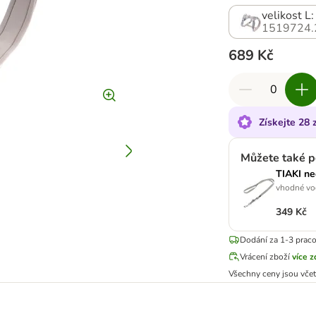
velikost L
1519724.
689 Kč
Získejte 28
Můžete také p
TIAKI ne
vhodné vod
349 Kč
Dodání za 1-3 prac
Vrácení zboží
více 
Všechny ceny jsou vče