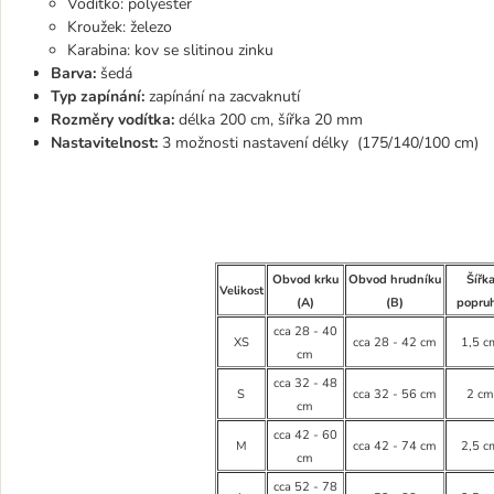
Vodítko: polyester
Kroužek: železo
Karabina: kov se slitinou zinku
Barva:
šedá
Typ zapínání:
zapínání na zacvaknutí
Rozměry vodítka:
délka 200 cm, šířka 20 mm
Nastavitelnost:
3 možnosti nastavení délky (175/140/100 cm)
Obvod krku
Obvod hrudníku
Šířk
Velikost
(A)
(B)
popru
cca 28 - 40
XS
cca 28 - 42 cm
1,5 c
cm
cca 32 - 48
S
cca 32 - 56 cm
2 c
cm
cca 42 - 60
M
cca 42 - 74 cm
2,5 c
cm
cca 52 - 78