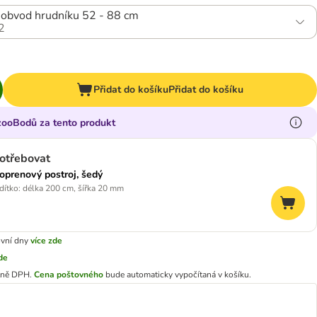
: obvod hrudníku 52 - 88 cm
2
Přidat do košíku
Přidat do košíku
 zooBodů za tento produkt
otřebovat
oprenový postroj, šedý
ítko: délka 200 cm, šířka 20 mm
ovní dny
více zde
zde
tně DPH.
Cena poštovného
bude automaticky vypočítaná v košíku.