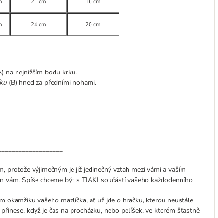
m
21 cm
16 cm
m
24 cm
20 cm
) na nejnižším bodu krku.
ku
(B) hned za předními nohami.
___________________
, protože výjimečným je již jedinečný vztah mezi vámi a vaším
en vám. Spíše chceme být s TIAKI součástí vašeho každodenního
 okamžiku vašeho mazlíčka, ať už jde o hračku, kterou neustále
 přinese, když je čas na procházku, nebo pelíšek, ve kterém šťastně