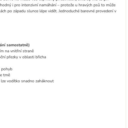
 vhodný i pro intenzivní namáhání – protože u hravých psů to může
ch po západu slunce lépe vidět. Jednoduché barevné provedení v
tání samostatně)
 na vnitřní straně
ční přezky v oblasti břicha
o pohyb
ve tmě
ý lze vodítko snadno zaháknout