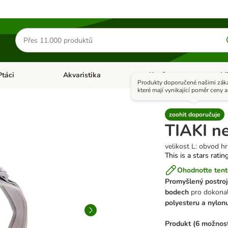
Hledat
produkty
Ptáci
Akvaristika
Koně
+ V
vřít menu: Malá zvířata
Otevřít menu: Ptáci
Otevřít menu: Akvaristika
Otevří
Produkty doporučené našimi záka
které mají vynikající poměr ceny a 
zoohit doporučuje
TIAKI n
velikost L: obvod h
This is a stars ratin
Ohodnoťte tent
Promyšlený postroj
bodech
pro dokonal
polyesteru a nylon
Produkt (6 možnost