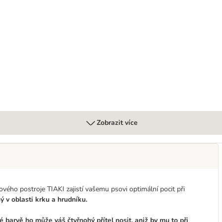
uh do auta
Zobrazit více
ého postroje TIAKI zajistí vašemu psovi optimální pocit při
ý v oblasti krku a hrudníku.
 barvě ho může váš čtyřnohý přítel nosit, aniž by mu to při