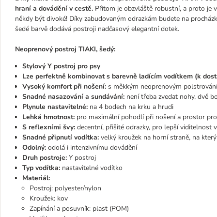
hraní a dovádění v cestě.
Přitom je obzvláště robustní, a proto je
někdy být divoké! Díky zabudovaným odrazkám budete na procházká
šedé barvě dodává postroji nadčasový elegantní dotek.
Neoprenový postroj TIAKI, šedý:
Stylový Y postroj pro psy
Lze perfektně kombinovat s barevně ladícím vodítkem (k dos
Vysoký komfort při nošení:
s měkkým neoprenovým polstrováním
Snadné nasazování a sundávání:
není třeba zvedat nohy, dvě bo
Plynule nastavitelné:
na 4 bodech na krku a hrudi
Lehká hmotnost:
pro maximální pohodlí při nošení a prostor pr
S reflexními švy:
decentní, přišité odrazky, pro lepší viditelnost 
Snadné připnutí vodítka:
velký kroužek na horní straně, na kter
Odolný:
odolá i intenzivnímu dovádění
Druh postroje:
Y postroj
Typ vodítka:
nastavitelné vodítko
Materiál:
Postroj: polyester/nylon
Kroužek: kov
Zapínání a posuvník: plast (POM)