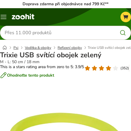
Doprava zdarma při objednávce nad 799 Kč**
Menu
Hledat
produkty
Psi
Vodítka & obojky
Reflexní obojky
Trixie USB svítící obojek ze
Trixie USB svítící obojek zelený
M - L: 50 cm / 18 mm
This is a stars rating area from zero to 5: 3.9/5
(
352
)
Ohodnoťte tento produkt