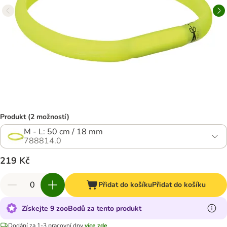
Produkt (2 možností)
M - L: 50 cm / 18 mm
788814.0
219 Kč
Přidat do košíku
Přidat do košíku
Získejte 9 zooBodů za tento produkt
Dodání za 1-3 pracovní dny
více zde