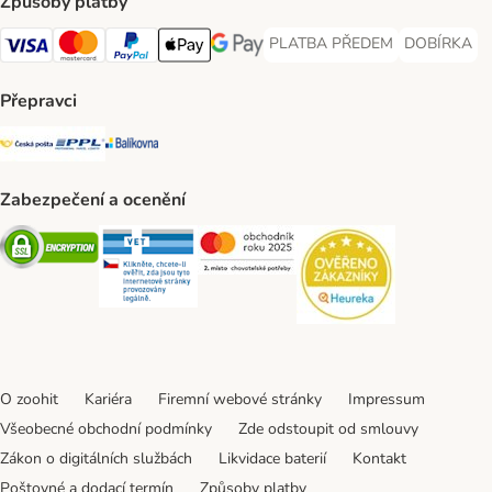
Způsoby platby
PLATBA PŘEDEM
DOBÍRKA
PLATBA PŘEDEM Payment Met
DOBÍRKA Pa
Visa Payment Method
Mastercard Payment Method
PayPal Payment Method
Apple pay Payment Method
GooglePay Payment Method
Přepravci
Česká pošta Shipping Method
PPL Shipping Method
Balíkovna Shipping Method
Zabezpečení a ocenění
Security
Security
Security
Security
O zoohit
Kariéra
Firemní webové stránky
Impressum
Všeobecné obchodní podmínky
Zde odstoupit od smlouvy
Zákon o digitálních službách
Likvidace baterií
Kontakt
Poštovné a dodací termín
Způsoby platby