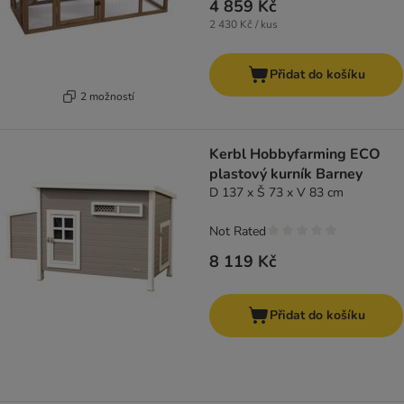
4 859 Kč
2 430 Kč / kus
Přidat do košíku
2 možností
Kerbl Hobbyfarming ECO
plastový kurník Barney
D 137 x Š 73 x V 83 cm
Not Rated
8 119 Kč
Přidat do košíku