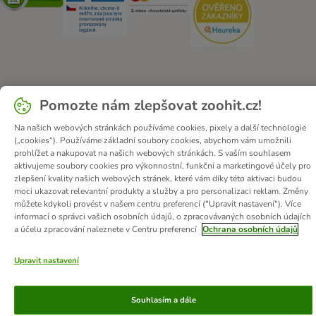
O zoohit
Kariéra
Firemní webové stránky
Impressum
Pomozte nám zlepšovat zoohit.cz!
Všeobecné obchodní podmínky
Zde odstoupit od smlouvy
Na našich webových stránkách používáme cookies, pixely a další technologie
Zákon o digitálních službách
Likvidace baterií
Kontakt
(„cookies“). Používáme základní soubory cookies, abychom vám umožnili
Poštovné a dodací termín
Způsoby platby
prohlížet a nakupovat na našich webových stránkách. S vaším souhlasem
aktivujeme soubory cookies pro výkonnostní, funkční a marketingové účely pro
Partnerský program
Ochrana osobních údajů
zlepšení kvality našich webových stránek, které vám díky této aktivaci budou
Ochrana osobních údajů
Prohlášení o přístupnosti
moci ukazovat relevantní produkty a služby a pro personalizaci reklam. Změny
můžete kdykoli provést v našem centru preferencí ("Upravit nastavení"). Více
informací o správci vašich osobních údajů, o zpracovávaných osobních údajích
© zooplus SE
2026
a účelu zpracování naleznete v Centru preferencí
Ochrana osobních údajů
Upravit nastavení
Souhlasím a dále