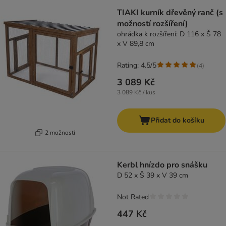
TIAKI kurník dřevěný ranč (s
možností rozšíření)
ohrádka k rozšíření: D 116 x Š 78
x V 89,8 cm
Rating: 4.5/5
(
4
)
3 089 Kč
3 089 Kč / kus
Přidat do košíku
2 možností
Kerbl hnízdo pro snášku
D 52 x Š 39 x V 39 cm
Not Rated
447 Kč