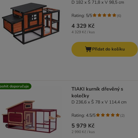
D 182 x Š 71,8 x V 98,5 cm
Rating: 5/5
(
6
)
4 329 Kč
4 329 Kč / kus
Přidat do košíku
oohit doporučuje
TIAKI kurník dřevěný s
kolečky
D 236,6 x Š 78 x V 114,4 cm
Rating: 4.5/5
(
2
)
5 979 Kč
2 990 Kč / kus