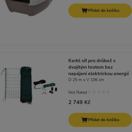
Přidat do košíku
Kerbl síť pro drůbež s
dvojitým hrotem bez
napájení elektrickou energií
D 25 m x V 106 cm
Not Rated
2 749 Kč
Přidat do košíku