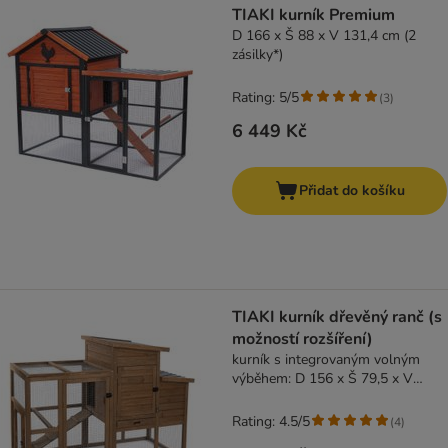
TIAKI kurník Premium
D 166 x Š 88 x V 131,4 cm (2
zásilky*)
Rating: 5/5
(
3
)
6 449 Kč
Přidat do košíku
TIAKI kurník dřevěný ranč (s
možností rozšíření)
kurník s integrovaným volným
výběhem: D 156 x Š 79,5 x V
116,3 cm
Rating: 4.5/5
(
4
)