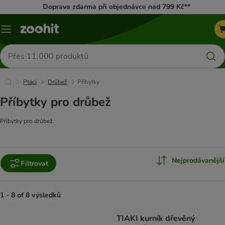
Doprava zdarma při objednávce nad 799 Kč**
Menu
Hledat
produkty
Ptáci
Drůbež
Příbytky
Příbytky pro drůbež
Příbytky pro drůbež.
Nejprodávanější
Filtrovat
1 - 8 of 8 výsledků
product items have been changed
TIAKI kurník dřevěný