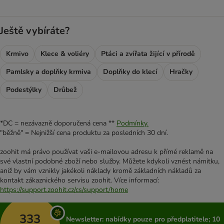
Ještě vybíráte?
Krmivo
Klece & voliéry
Ptáci a zvířata žijící v přírodě
Pamlsky a doplňky krmiva
Doplňky do klecí
Hračky
Podestýlky
Drůbež
*DC = nezávazně doporučená cena **
Podmínky.
"běžně" = Nejnižší cena produktu za posledních 30 dní.
zoohit má právo používat vaši e-mailovou adresu k přímé reklamě na
své vlastní podobné zboží nebo služby. Můžete kdykoli vznést námitku,
aniž by vám vznikly jakékoli náklady kromě základních nákladů za
kontakt zákaznického servisu zoohit. Více informací:
https://support.zoohit.cz/cs/support/home
333
Newsletter: nabídky pouze pro předplatitele; 10