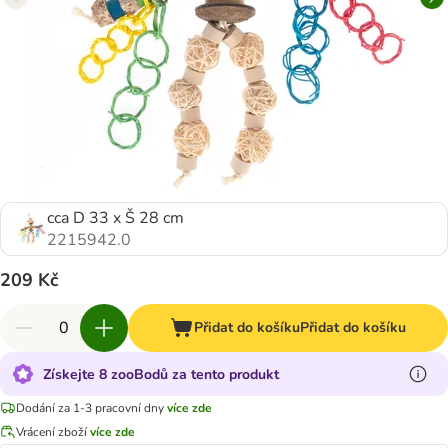
cca D 33 x Š 28 cm
2215942.0
209 Kč
Přidat do košíku
Přidat do košíku
Získejte 8 zooBodů za tento produkt
Dodání za 1-3 pracovní dny
více zde
Vrácení zboží
více zde