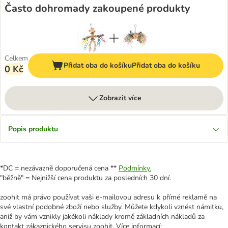
Často dohromady zakoupené produkty
Celkem
Přidat oba do košíku
Přidat oba do košíku
0 Kč
Zobrazit více
Popis produktu
*DC = nezávazně doporučená cena **
Podmínky.
"běžně" = Nejnižší cena produktu za posledních 30 dní.
zoohit má právo používat vaši e-mailovou adresu k přímé reklamě na
své vlastní podobné zboží nebo služby. Můžete kdykoli vznést námitku,
aniž by vám vznikly jakékoli náklady kromě základních nákladů za
kontakt zákaznického servisu zoohit. Více informací: