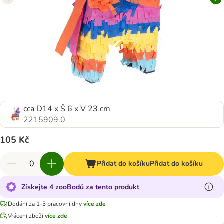
cca D14 x Š 6 x V 23 cm
2215909.0
105 Kč
Přidat do košíku
Přidat do košíku
Získejte 4 zooBodů za tento produkt
Dodání za 1-3 pracovní dny
více zde
Vrácení zboží
více zde