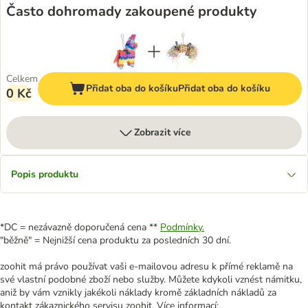
Často dohromady zakoupené produkty
Celkem
Přidat oba do košíku
Přidat oba do košíku
0 Kč
Zobrazit více
Popis produktu
*DC = nezávazně doporučená cena **
Podmínky.
"běžně" = Nejnižší cena produktu za posledních 30 dní.
zoohit má právo používat vaši e-mailovou adresu k přímé reklamě na
své vlastní podobné zboží nebo služby. Můžete kdykoli vznést námitku,
aniž by vám vznikly jakékoli náklady kromě základních nákladů za
kontakt zákaznického servisu zoohit. Více informací: