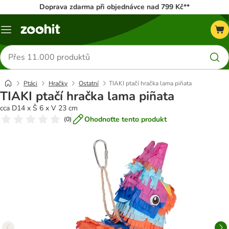
Doprava zdarma při objednávce nad 799 Kč**
Menu
Hledat
produkty
Ptáci
Hračky
Ostatní
TIAKI ptačí hračka lama piñata
TIAKI ptačí hračka lama piñata
cca D14 x Š 6 x V 23 cm
Ohodnoťte tento produkt
(
0
)