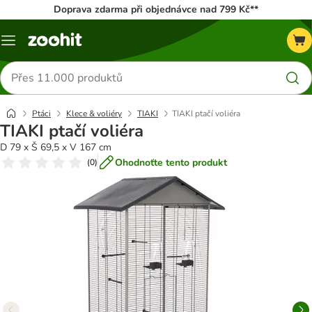
Doprava zdarma při objednávce nad 799 Kč**
Menu
Hledat
produkty
Ptáci
Klece & voliéry
TIAKI
TIAKI ptačí voliéra
TIAKI ptačí voliéra
D 79 x Š 69,5 x V 167 cm
Ohodnoťte tento produkt
(
0
)