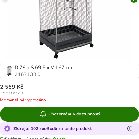
D 79 x Š 69,5 x V 167 cm
2167130.0
2 559 Kč
2 559 Kč / kus
Momentálně vyprodáno
Upozornění o dostupnosti
Získejte 102 zooBodů za tento produkt
Dodání za 1-3 pracovní dny
více zde