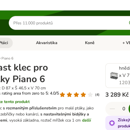
Hledat
produkty
Ptáci
Akvaristika
Koně
+ V
vřít menu: Malá zvířata
Otevřít menu: Ptáci
Otevřít menu: Akvaristika
Otevří
y Piano 6
ast klec pro
hnědá
x V 
ky Piano 6
1203
: D 87 x Š 46,5 x V 70 cm
s rating area from zero to 5: 4.0/5
3 289 Kč
(
4
)
e tento produkt
ec
s rozmanitým příslušenstvím
pro malé ptáky, jako
 zebřičky nebo kanárci,
s nastavitelnými bidýlky a
Získej
čemi
, vysoká základna, rozteč mřížek cca 1 cm
další
produ