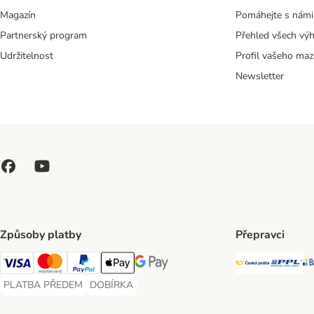
Magazín
Pomáhejte s námi
Partnerský program
Přehled všech vý
Udržitelnost
Profil vašeho maz
Newsletter
Způsoby platby
Přepravci
Česká poš
PP
Visa Payment Method
Mastercard Payment Method
PayPal Payment Method
Apple pay Payment Method
GooglePay Payment Method
PLATBA PŘEDEM
DOBÍRKA
PLATBA PŘEDEM Payment Method
DOBÍRKA Payment Method