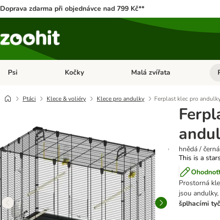
Doprava zdarma při objednávce nad 799 Kč**
Psi
Kočky
Malá zvířata
Otevřít menu: Psi
Otevřít menu: Kočky
Ote
Ptáci
Klece & voliéry
Klece pro andulky
Ferplast klec pro andulk
Ferpl
andul
hnědá / černá
This is a star
Ohodnoťt
Prostorná kl
jsou andulky,
šplhacími ty