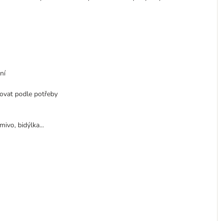
ní
rovat podle potřeby
ivo, bidýlka...