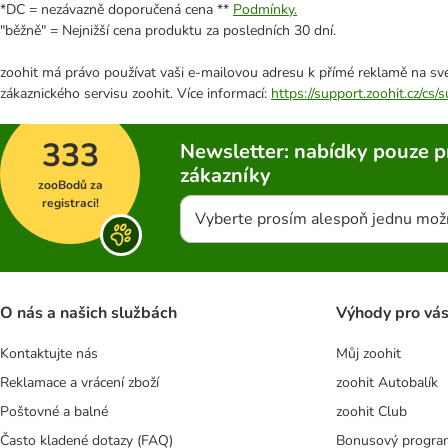
*DC = nezávazně doporučená cena **
Podmínky.
"běžně" = Nejnižší cena produktu za posledních 30 dní.
zoohit má právo používat vaši e-mailovou adresu k přímé reklamě na své
zákaznického servisu zoohit. Více informací:
https://support.zoohit.cz/cs
333
Newsletter: nabídky pouze p
zákazníky
zooBodů za
registraci!
Vyberte prosím alespoň jednu mož
O nás a našich službách
Výhody pro vá
Kontaktujte nás
Můj zoohit
Reklamace a vrácení zboží
zoohit Autobalík
Poštovné a balné
zoohit Club
Často kladené dotazy (FAQ)
Bonusový progra