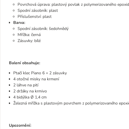
Povrchová úprava: plastový povlak z polymerizovaného epoxi
Spodní zásobník: plast
Příslušenství: plast
Barva:
Spodní zásobník: šedohnědý
Mřížka: černá
Zásuvky: bílé
Balení obsahuje:
Ptačí klec Piano 6 + 2 zásuvky
4 otočné misky na krmení
2 láhve na pití
2 držáky na krmivo
4 bidýlka Ø 1,4 cm
Železná mřížka s plastovým povrchem z polymerizovaného epox
Upozornění: