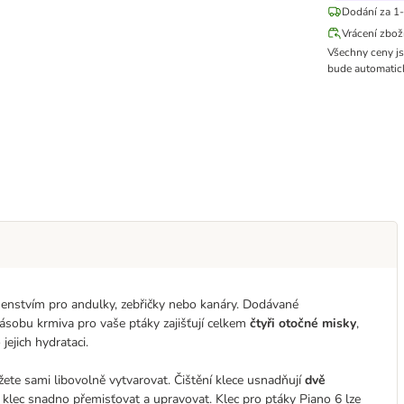
Dodání za 1-
Vrácení zbož
Všechny ceny j
bude automatick
ušenstvím pro andulky, zebřičky nebo kanáry. Dodávané
 zásobu krmiva pro vaše ptáky zajišťují celkem
čtyři otočné misky
,
jejich hydrataci.
ůžete sami libovolně vytvarovat. Čištění klece usnadňují
dvě
e klec snadno přemisťovat a upravovat. Klec pro ptáky Piano 6 lze