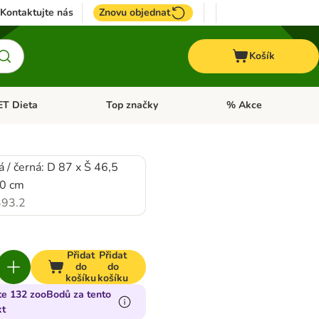
Kontaktujte nás
Znovu objednat
Košík
ET Dieta
Top značky
% Akce
t menu: Koně
Otevřít menu: + VET Dieta
Otevřít menu: Top znač
 / černá: D 87 x Š 46,5
70 cm
93.2
Přidat
Přidat
do
do
košíku
košíku
te 132 zooBodů za tento
kt