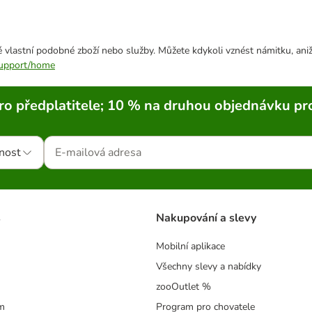
 vlastní podobné zboží nebo služby. Můžete kdykoli vznést námitku, aniž
/support/home
ro předplatitele; 10 % na druhou objednávku pr
nost
s
Nakupování a slevy
Mobilní aplikace
Všechny slevy a nabídky
zooOutlet %
m
Program pro chovatele