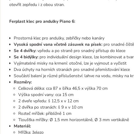
otevřít zepředu i z obou stran.
Ferplast klec pro andulky Piano 6
:
Prostorná klec pro andulky, zebřičky nebo kanáry
Vysoká spodní vana včetně zásuvek na písek:
pro snadné čiště
Se 4 dvířky:
vpředu a po straně pro snadný přístup do klece
Se 4 bidýlky:
pro individuální design klece, lze kombinovat a tva
Vyjímatelné misky na krmení: otočné, lze je vyjmout a vyčistit
Dva úchyty na horních stranách pro snadné přemísťování klece
Součástí balení je různé příslušenství: lahve na vodu, misky na krm
Rozměry:
Celková délka: cca 87 x šířka 46,5 x výška 70 cm
Výška spodní vany: cca 15 cm
2 dveře vpředu: š 12,5 x v 12 cm
2 dvířka po stranách: š 9 x v 10 cm
Rozteč mřížek: přibližně 1 cm
Tloušťka mřížky: Ø 1,5 mm horizontálně, Ø 3 mm vertikálně
Materiál:
Mřížka: železo