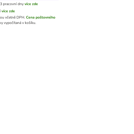
3 pracovní dny
více zde
í
více zde
sou včetně DPH.
Cena poštovného
y vypočítaná v košíku.