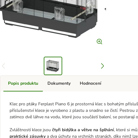
Popis produktu
Dokumenty
Hodnocení
Klec pro ptáky Ferplast Piano 6 je prostorná klec s bohatým přísl
příslušenství klece je vyrobeno z plastu a snadno se čistí. Pestrou
zatímco dvě láhve na vodu, které jsou součástí balení, se postarají o 
Zvláštností klece jsou
čtyři bidýlka a větve na šplhání
, které si m
praktické zásuvky
a dva úchyty na vrchních stranách, díky nimž lz