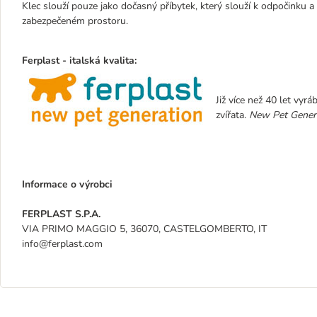
Klec slouží pouze jako dočasný příbytek, který slouží k odpočinku a
zabezpečeném prostoru.
Ferplast - italská kvalita:
Již více než 40 let vyrá
zvířata.
New Pet Gener
Informace o výrobci
FERPLAST S.P.A.
VIA PRIMO MAGGIO 5, 36070, CASTELGOMBERTO, IT
info@ferplast.com