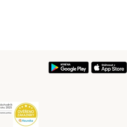
y
Security
Security