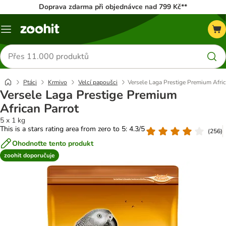
Doprava zdarma při objednávce nad 799 Kč**
Menu
Hledat
produkty
Ptáci
Krmivo
Velcí papoušci
Versele Laga Prestige Premium Afric
Versele Laga Prestige Premium
African Parrot
5 x 1 kg
This is a stars rating area from zero to 5: 4.3/5
(
256
)
Ohodnoťte tento produkt
zoohit doporučuje