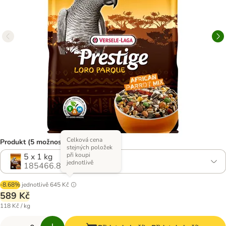
Celková cena
Produkt (5 možností)
stejných položek
při koupi
5 x 1 kg
jednotlivě
185466.8
-8.68%
jednotlivě
645 Kč
589 Kč
118 Kč / kg