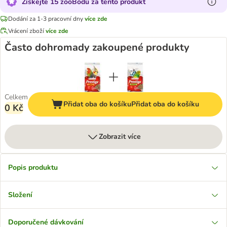
Získejte 15 zooBodů za tento produkt
Dodání za 1-3 pracovní dny
více zde
Vrácení zboží
více zde
Často dohromady zakoupené produkty
Celkem
Přidat oba do košíku
Přidat oba do košíku
0 Kč
Zobrazit více
Popis produktu
Složení
Doporučené dávkování