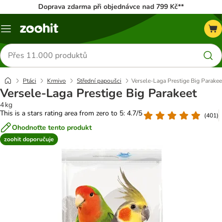
Doprava zdarma při objednávce nad 799 Kč**
Menu
Hledat
produkty
Ptáci
Krmivo
Střední papoušci
Versele-Laga Prestige Big Parakee
Versele-Laga Prestige Big Parakeet
4 kg
This is a stars rating area from zero to 5: 4.7/5
(
401
)
Ohodnoťte tento produkt
zoohit doporučuje