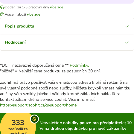
Dodání za 1-3 pracovní dny
více zde
Vrácení zboží
více zde
Popis produktu
Hodnocení
*DC = nezávazně doporučená cena **
Podmínky.
"běžně" = Nejnižší cena produktu za posledních 30 dní.
zoohit má právo používat vaši e-mailovou adresu k přímé reklamě na
své vlastní podobné zboží nebo služby. Můžete kdykoli vznést námitku,
aniž by vám vznikly jakékoli náklady kromě základních nákladů za
kontakt zákaznického servisu zoohit. Více informací:
https://support.zoohit.cz/cs/support/home
333
Newsletter: nabídky pouze pro předplatitele; 10
% na druhou objednávku pro nové zákazníky
zooBodů za
registraci!