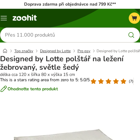
Doprava zdarma při objednávce nad 799 Kč**
Menu
Hledat
produkty
Top značky
Designed by Lotte
Pro psy
Designed by Lotte polštář
Designed by Lotte polštář na ležení
žebrovaný, světle šedý
délka cca 120 x šířka 80 x výška 15 cm
This is a stars rating area from zero to 5: 5.0/5
(
7
)
Ohodnoťte tento produkt