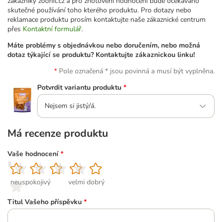
zákazníky zoohit.cz a pro zhotovení hodnocení bude očekáváno
skutečné používání toho kterého produktu. Pro dotazy nebo
reklamace produktu prosím kontaktujte naše zákaznické centrum
přes
Kontaktní formulář
.
Máte problémy s objednávkou nebo doručením, nebo možná
dotaz týkající se produktu? Kontaktujte zákaznickou linku!
Pole označená * jsou povinná a musí být vyplněna.
Potvrdit variantu produktu
*
Nejsem si jistý/á.
Má recenze produktu
Vaše hodnocení
*
1
2
3
4
5
neuspokojivý
velmi dobrý
Titul Vašeho příspěvku
*