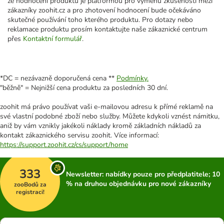
že hodnocení produktů je platformou pro výměnu zkušeností mezi
zákazníky zoohit.cz a pro zhotovení hodnocení bude očekáváno
skutečné používání toho kterého produktu. Pro dotazy nebo
reklamace produktu prosím kontaktujte naše zákaznické centrum
přes
Kontaktní formulář
.
*DC = nezávazně doporučená cena **
Podmínky.
"běžně" = Nejnižší cena produktu za posledních 30 dní.
zoohit má právo používat vaši e-mailovou adresu k přímé reklamě na
své vlastní podobné zboží nebo služby. Můžete kdykoli vznést námitku,
aniž by vám vznikly jakékoli náklady kromě základních nákladů za
kontakt zákaznického servisu zoohit. Více informací:
https://support.zoohit.cz/cs/support/home
333
Newsletter: nabídky pouze pro předplatitele; 10
% na druhou objednávku pro nové zákazníky
zooBodů za
registraci!