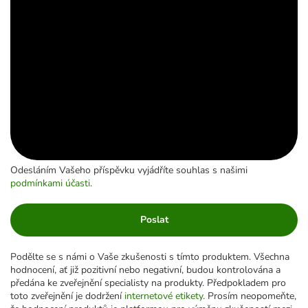
Odesláním Vašeho příspěvku vyjádříte souhlas s našimi
podmínkami účasti
.
Poslat
Podělte se s námi o Vaše zkušenosti s tímto produktem. Všechna
hodnocení, ať již pozitivní nebo negativní, budou kontrolována a
předána ke zveřejnění specialisty na produkty. Předpokladem pro
toto zveřejnění je dodržení
internetové etikety
. Prosím neopomeňte,