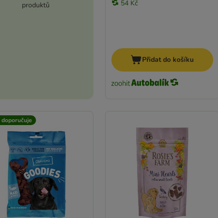
54 Kč
produktů
Přidat do košíku
t doporučuje