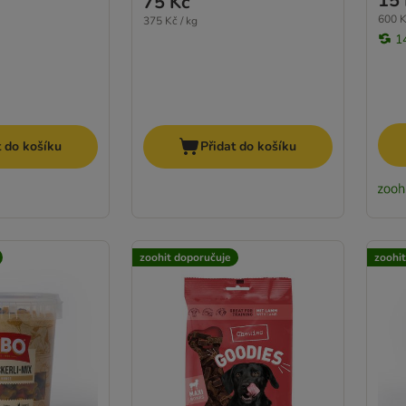
15 
75 Kč
600 K
375 Kč / kg
1
t do košíku
Přidat do košíku
zoohit doporučuje
zoohi