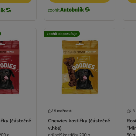
zoohit doporučuje
9 možností
3
ičky (částečně
Chewies kostičky (částečně
Ros
vlhké)
"Min
200 g
drůbeží kostičky 200 g
50 g