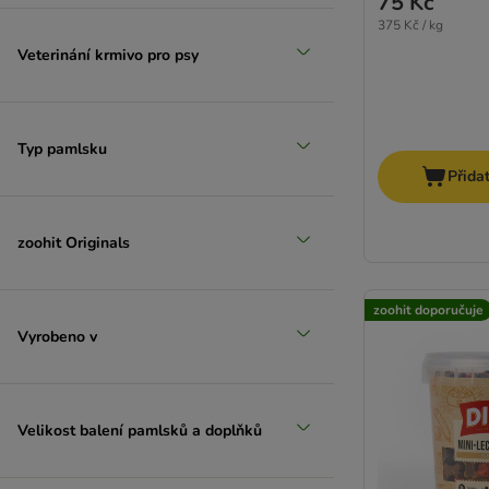
75 Kč
375 Kč / kg
Veterinání krmivo pro psy
Typ pamlsku
Přida
zoohit Originals
zoohit doporučuje
Vyrobeno v
Velikost balení pamlsků a doplňků