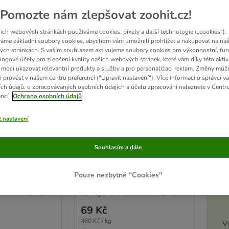
Pomozte nám zlepšovat zoohit.cz!
ich webových stránkách používáme cookies, pixely a další technologie („cookies“).
áme základní soubory cookies, abychom vám umožnili prohlížet a nakupovat na naš
ch stránkách. S vaším souhlasem aktivujeme soubory cookies pro výkonnostní, fun
ingové účely pro zlepšení kvality našich webových stránek, které vám díky této aktiv
moci ukazovat relevantní produkty a služby a pro personalizaci reklam. Změny můž
i provést v našem centru preferencí ("Upravit nastavení"). Více informací o správci v
ch údajů, o zpracovávaných osobních údajích a účelu zpracování naleznete v Centr
encí
Ochrana osobních údajů
2 možností
Akt
Rocco Cubes
t nastavení
kuřecí 150 g
Souhlasím a dále
D
Pouze nezbytné "Cookies"
Rating: 4.9/5
(
410
)
(
410
)
69 Kč
460 Kč / kg
Vy