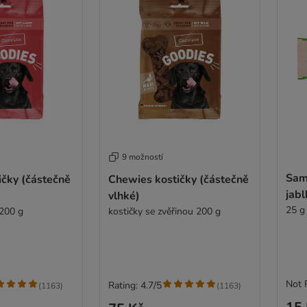
9 možností
Sam
ičky (částečně
Chewies kostičky (částečně
jab
vlhké)
25 g
 200 g
kostičky se zvěřinou 200 g
Not 
Rating: 4.7/5
(
1163
)
(
1163
)