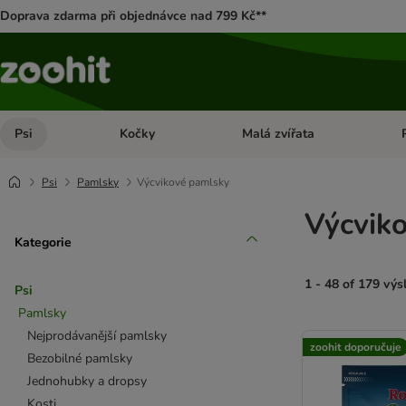
Doprava zdarma při objednávce nad 799 Kč**
Psi
Kočky
Malá zvířata
Otevřít menu: Psi
Otevřít menu: Kočky
Ote
Psi
Pamlsky
Výcvikové pamlsky
Výcvik
Kategorie
1 - 48 of 179 vý
Psi
Pamlsky
product items ha
Nejprodávanější pamlsky
zoohit doporučuje
Bezobilné pamlsky
Jednohubky a dropsy
Kosti