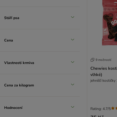
Yummeez
Dolina Noteci
Stáří psa
Cena
9 možností
Vlastnosti krmiva
Chewies kost
vlhké)
jehněčí kostičky
Cena za kilogram
Hodnocení
Rating: 4.7/5