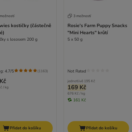
 možností
3 možností
wies kostičky (částečně
Rosie's Farm Puppy Snacks
é)
"Mini Hearts" krůtí
ičky s lososem 200 g
5 x 50 g
g: 4.7/5
Not Rated
(
1163
)
Kč
jednotlivě
195 Kč
169 Kč
č / kg
676 Kč / kg
161 Kč
Přidat do košíku
Přidat do košíku