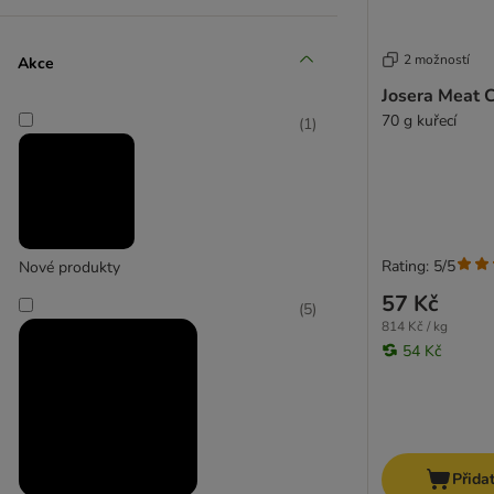
Concept for Life
Chewies
Cookies
(
8
)
2 možností
Akce
Crave
DeliBest
Josera Meat 
Dibo
70 g kuřecí
(
1
)
Coachi
DogMio
Dokas
(
4
)
Dogman
DogSnagger
Ferplast
Rating: 5/5
Nové produkty
Flamingo
57 Kč
(
5
)
Greenies
814 Kč / kg
Concept for Life
Green Petfood
54 Kč
Greenwoods
Happy Dog
Hill's
Hunter
Chewies
Přida