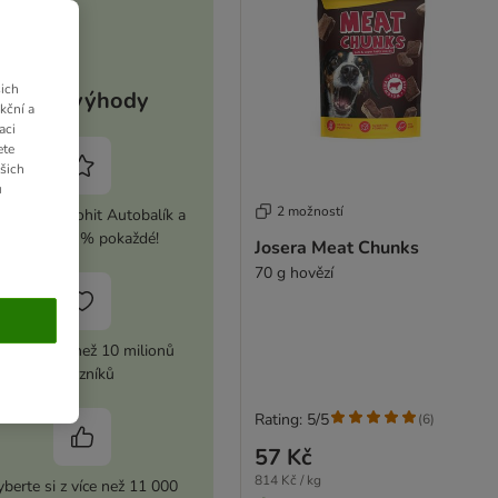
ich
Vaše výhody
kční a
aci
ete
ašich
u
2 možností
ivujte si zoohit Autobalík a
ušetřete 5 % pokaždé!
Josera Meat Chunks
70 g hovězí
ůvěra více než 10 milionů
zákazníků
Rating: 5/5
(
6
)
57 Kč
814 Kč / kg
berte si z více než 11 000