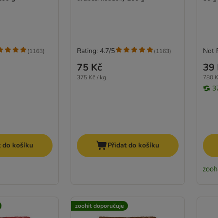
Rating: 4.7/5
Not 
(
1163
)
(
1163
)
75 Kč
39 
375 Kč / kg
780 K
3
t do košíku
Přidat do košíku
zoohit doporučuje