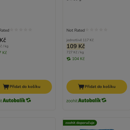
Rated
Not Rated
Kč
jednotlivě
117 Kč
109 Kč
č / kg
7 Kč
727 Kč / kg
104 Kč
Přidat do košíku
Přidat do košíku
zoohit doporučuje