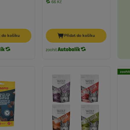
66 Kč
t do košíku
Přidat do košíku
zoohi