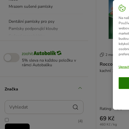
Mrazem sušené pamlsky
Na naš
Dentální pamlsky pro psy
Použív
Pamlsky podporující klouby
webový
market
Sušené maso/plátky
budou 
Sušenky a keksy
kdykol
osobní
Žvýkací tyčinky a rolky
prefer
2 možností
Praktické pamlsky
5% sleva na každou položku v
Rocco Cubes
Výcvikové pamlsky
rámci Autobalíku
Upravi
kachní 150 g
Další pamlsky
Drůbeží pamlsky
Značka
Hovězí pamlsky
Vepřové pamlsky
Vyhledat
Jehněčí pamlsky
Rating: 4.9/5
Rybí pamlsky
69 Kč
(
4
)
Koňské pamlsky
460 Kč / kg