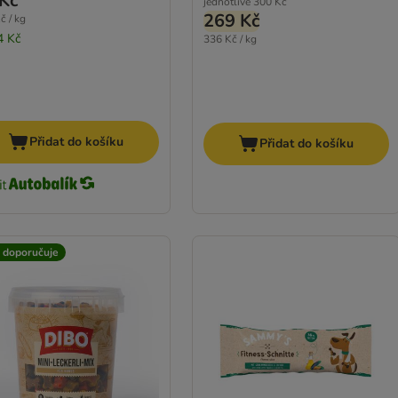
Kč
jednotlivě
300 Kč
269 Kč
č / kg
4 Kč
336 Kč / kg
Přidat do košíku
Přidat do košíku
t doporučuje