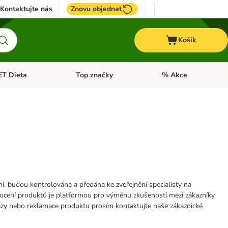
Kontaktujte nás
Znovu objednat
Košík
ET Dieta
Top značky
% Akce
t menu: Koně
Otevřít menu: + VET Dieta
Otevřít menu: Top znač
ní, budou kontrolována a předána ke zveřejnění specialisty na
ocení produktů je platformou pro výměnu zkušeností mezi zákazníky
azy nebo reklamace produktu prosím kontaktujte naše zákaznické