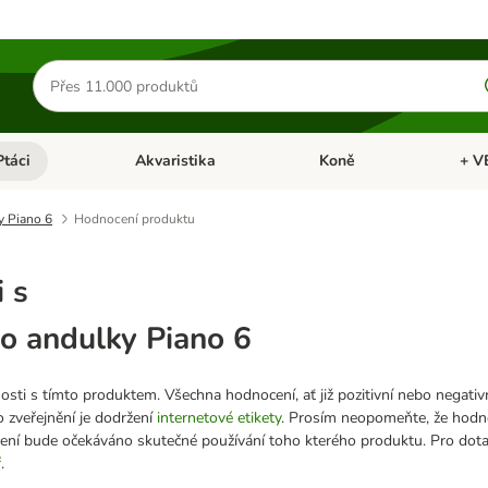
Hledat
produkty
Ptáci
Akvaristika
Koně
+ V
vřít menu: Malá zvířata
Otevřít menu: Ptáci
Otevřít menu: Akvaristika
Otevří
y Piano 6
Hodnocení produktu
 s
ro andulky Piano 6
sti s tímto produktem. Všechna hodnocení, ať již pozitivní nebo negativ
 zveřejnění je dodržení
internetové etikety
. Prosím neopomeňte, že hodn
cení bude očekáváno skutečné používání toho kterého produktu. Pro dot
ř
.