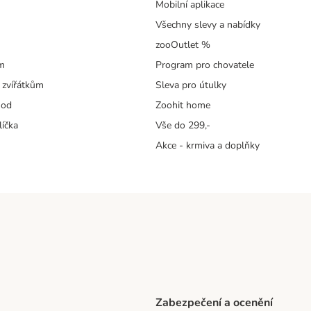
Mobilní aplikace
Všechny slevy a nabídky
zooOutlet %
m
Program pro chovatele
 zvířátkům
Sleva pro útulky
hod
Zoohit home
líčka
Vše do 299,-
Akce - krmiva a doplňky
Zabezpečení a ocenění