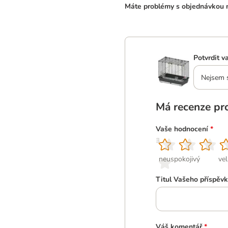
Máte problémy s objednávkou n
Potvrdit v
Nejsem si
Má recenze pr
Vaše hodnocení
*
1
2
3
4
5
neuspokojivý
ve
Titul Vašeho příspěv
Váš komentář
*