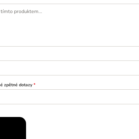
né zpětné dotazy
*