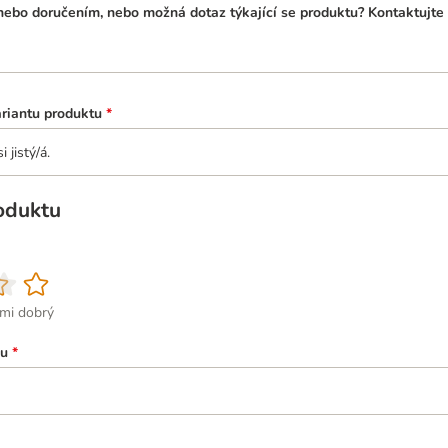
ebo doručením, nebo možná dotaz týkající se produktu? Kontaktujte 
ariantu produktu
*
 jistý/á.
oduktu
lmi dobrý
ku
*