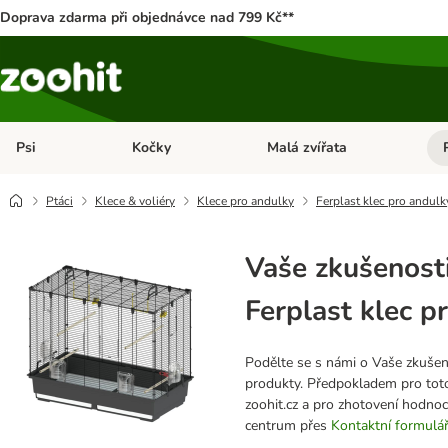
Doprava zdarma při objednávce nad 799 Kč**
Psi
Kočky
Malá zvířata
Otevřít menu: Psi
Otevřít menu: Kočky
Ote
Ptáci
Klece & voliéry
Klece pro andulky
Ferplast klec pro andulk
Vaše zkušenosti
Ferplast klec p
Podělte se s námi o Vaše zkušeno
produkty. Předpokladem pro toto
zoohit.cz a pro zhotovení hodno
centrum přes
Kontaktní formulá