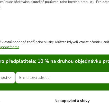
cení bude očekáváno skutečné používání toho kterého produktu. Pro dot
ř
.
 vlastní podobné zboží nebo služby. Můžete kdykoli vznést námitku, aniž
/support/home
ro předplatitele; 10 % na druhou objednávku pr
nost
s
Nakupování a slevy