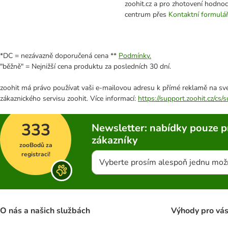
zoohit.cz a pro zhotovení hodno
centrum přes
Kontaktní formulá
*DC = nezávazně doporučená cena **
Podmínky.
"běžně" = Nejnižší cena produktu za posledních 30 dní.
zoohit má právo používat vaši e-mailovou adresu k přímé reklamě na své
zákaznického servisu zoohit. Více informací:
https://support.zoohit.cz/cs
333
Newsletter: nabídky pouze p
zákazníky
zooBodů za
registraci!
Vyberte prosím alespoň jednu mož
O nás a našich službách
Výhody pro vá