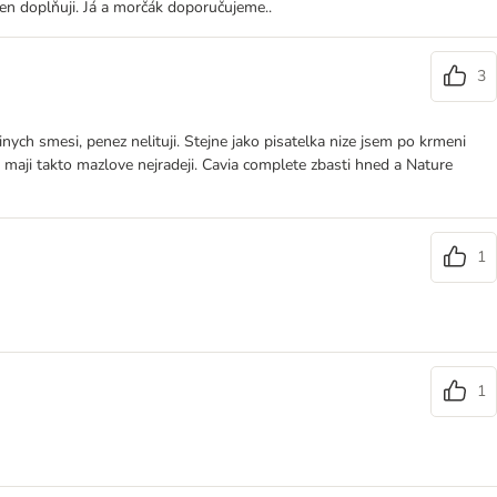
jen doplňuji. Já a morčák doporučujeme..
3
ych smesi, penez nelituji. Stejne jako pisatelka nize jsem po krmeni
maji takto mazlove nejradeji. Cavia complete zbasti hned a Nature
1
1