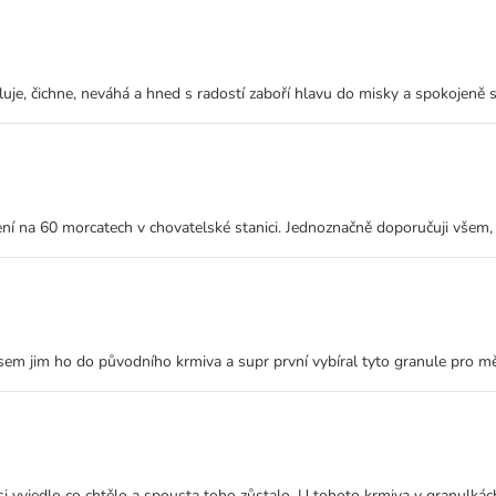
uje, čichne, neváhá a hned s radostí zaboří hlavu do misky a spokojeně si
šení na 60 morcatech v chovatelské stanici. Jednoznačně doporučuji všem,
jsem jim ho do původního krmiva a supr první vybíral tyto granule pro mě
vyjedlo co chtělo a spousta toho zůstalo. U tohoto krmiva v granulkách 