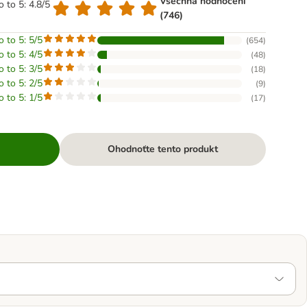
Všechna hodnocení
o to 5: 4.8/5
(746)
o to 5: 5/5
(
654
)
o to 5: 4/5
(
48
)
o to 5: 3/5
(
18
)
o to 5: 2/5
(
9
)
o to 5: 1/5
(
17
)
Ohodnoťte tento produkt