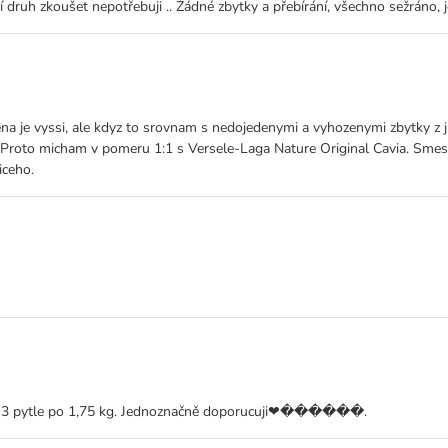
í druh zkoušet nepotřebuji .. Žádné zbytky a přebírání, všechno sežráno, 
a je vyssi, ale kdyz to srovnam s nedojedenymi a vyhozenymi zbytky z jin
 Proto micham v pomeru 1:1 s Versele-Laga Nature Original Cavia. Smes 
iceho.
upili 3 pytle po 1,75 kg. Jednoznačně doporucuji❤������.