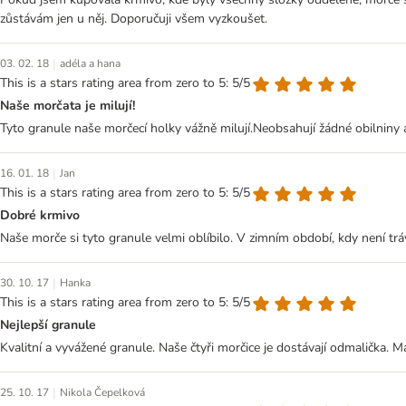
zůstávám jen u něj. Doporučuji všem vyzkoušet.
|
03. 02. 18
adéla a hana
This is a stars rating area from zero to 5: 5/5
Naše morčata je milují!
Tyto granule naše morčecí holky vážně milují.Neobsahují žádné obilniny a
|
16. 01. 18
Jan
This is a stars rating area from zero to 5: 5/5
Dobré krmivo
Naše morče si tyto granule velmi oblíbilo. V zimním období, kdy není tr
|
30. 10. 17
Hanka
This is a stars rating area from zero to 5: 5/5
Nejlepší granule
Kvalitní a vyvážené granule. Naše čtyři morčice je dostávají odmalička.
|
25. 10. 17
Nikola Čepelková