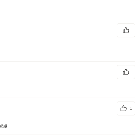
1
čuji