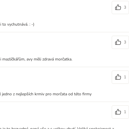
3
 to vychutnává. : -)
3
 i mazlíčkářům, avy měli zdravá morčatka.
1
 jedno z nejlepších krmiv pro morčata od této firmy
1
je to bezvadné, papá vše a s velkou chutí. Veliká spokojenost a