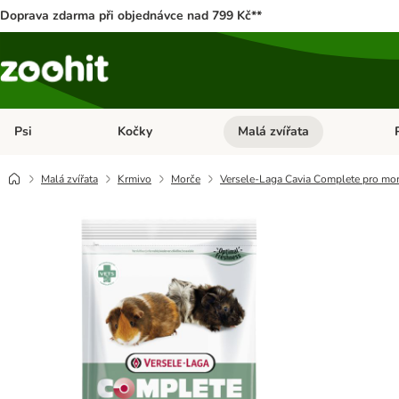
Doprava zdarma při objednávce nad 799 Kč**
Psi
Kočky
Malá zvířata
Otevřít menu: Psi
Otevřít menu: Kočky
Ote
Malá zvířata
Krmivo
Morče
Versele-Laga Cavia Complete pro mo