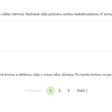
ůbec nehrnul. Nechával vždy polovinu směsy nedotknutelnou. K tomu j
ů krmiva a většinou vždy v misce něco zůstane. Po tomto krmivu se jen 
Předchozí
1
2
3
Další