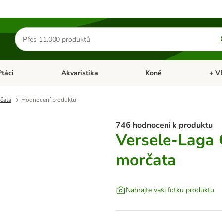
Hledat
produkty
Ptáci
Akvaristika
Koně
+ V
vřít menu: Malá zvířata
Otevřít menu: Ptáci
Otevřít menu: Akvaristika
Otevří
rčata
Hodnocení produktu
746 hodnocení k produktu
Versele-Laga 
morčata
Nahrajte vaši fotku produktu