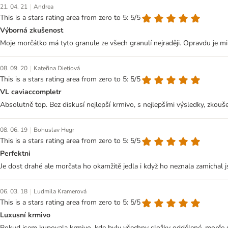
|
21. 04. 21
Andrea
This is a stars rating area from zero to 5: 5/5
Výborná zkušenost
Moje morčátko má tyto granule ze všech granulí nejraději. Opravdu je mil
|
08. 09. 20
Kateřina Dietiová
This is a stars rating area from zero to 5: 5/5
VL caviaccompletr
Absolutně top. Bez diskusí nejlepší krmivo, s nejlepšími výsledky, zkou
|
08. 06. 19
Bohuslav Hegr
This is a stars rating area from zero to 5: 5/5
Perfektni
Je dost drahé ale morčata ho okamžitě jedla i když ho neznala zamichal 
|
06. 03. 18
Ludmila Kramerová
This is a stars rating area from zero to 5: 5/5
Luxusní krmivo
Pokud jsem kupovala krmivo, kde byly všechny složky oddělené, morče si 