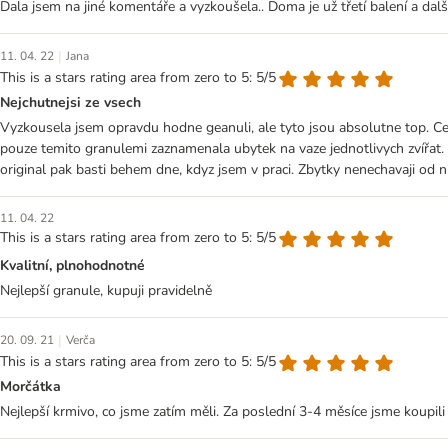
Dala jsem na jiné komentáře a vyzkoušela.. Doma je už třetí balení a dalš
|
11. 04. 22
Jana
This is a stars rating area from zero to 5: 5/5
Nejchutnejsi ze vsech
Vyzkousela jsem opravdu hodne geanuli, ale tyto jsou absolutne top. Cen
pouze temito granulemi zaznamenala ubytek na vaze jednotlivych zvířat.
original pak basti behem dne, kdyz jsem v praci. Zbytky nenechavaji od n
11. 04. 22
This is a stars rating area from zero to 5: 5/5
Kvalitní, plnohodnotné
Nejlepší granule, kupuji pravidelně
|
20. 09. 21
Verča
This is a stars rating area from zero to 5: 5/5
Morčátka
Nejlepší krmivo, co jsme zatím měli. Za poslední 3-4 měsíce jsme ko