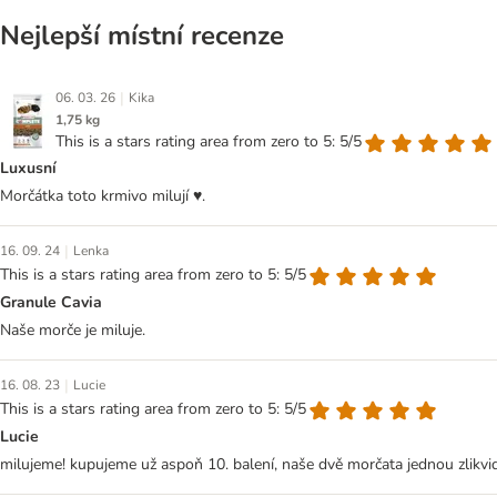
Nejlepší místní recenze
|
06. 03. 26
Kika
1,75 kg
This is a stars rating area from zero to 5: 5/5
Luxusní
Morčátka toto krmivo milují ♥️.
|
16. 09. 24
Lenka
This is a stars rating area from zero to 5: 5/5
Granule Cavia
Naše morče je miluje.
|
16. 08. 23
Lucie
This is a stars rating area from zero to 5: 5/5
Lucie
milujeme! kupujeme už aspoň 10. balení, naše dvě morčata jednou zlikvidu