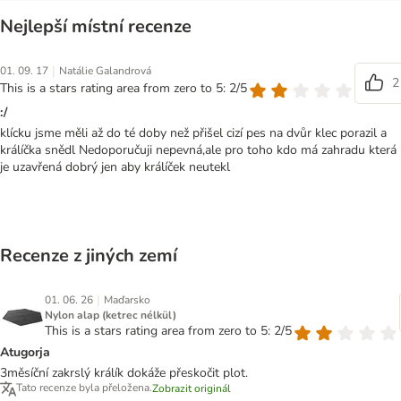
Nejlepší místní recenze
|
01. 09. 17
Natálie Galandrová
2
This is a stars rating area from zero to 5: 2/5
:/
klícku jsme měli až do té doby než přišel cizí pes na dvůr klec porazil a
králíčka snědl Nedoporučuji nepevná,ale pro toho kdo má zahradu která
je uzavřená dobrý jen aby králíček neutekl
Recenze z jiných zemí
|
01. 06. 26
Maďarsko
Nylon alap (ketrec nélkül)
This is a stars rating area from zero to 5: 2/5
Atugorja
3měsíční zakrslý králík dokáže přeskočit plot.
Tato recenze byla přeložena.
Zobrazit originál