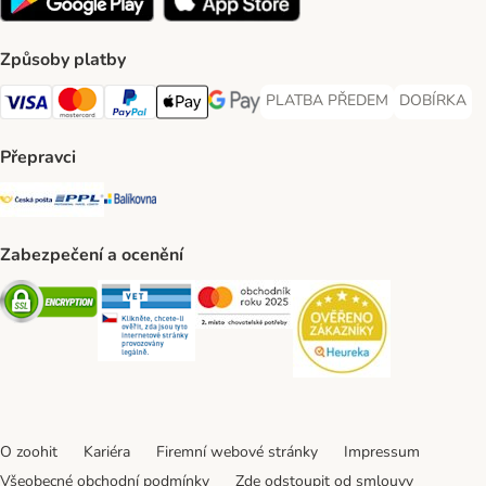
Způsoby platby
PLATBA PŘEDEM
DOBÍRKA
PLATBA PŘEDEM Payment Met
DOBÍRKA Pa
Visa Payment Method
Mastercard Payment Method
PayPal Payment Method
Apple pay Payment Method
GooglePay Payment Method
Přepravci
Česká pošta Shipping Method
PPL Shipping Method
Balíkovna Shipping Method
Zabezpečení a ocenění
Security
Security
Security
Security
O zoohit
Kariéra
Firemní webové stránky
Impressum
Všeobecné obchodní podmínky
Zde odstoupit od smlouvy