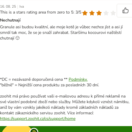
|
16. 08. 25
Iva
This is a stars rating area from zero to 5: 3/5
Nechutnají
Granule asi budou kvalitní, ale moje kotě je vůbec nechce jíst a asi jí
smrdí tak moc, že se je snaží zahrabat. Staršímu kocourovi naštěstí
chutnají 🙂
*DC = nezávazně doporučená cena **
Podmínky.
"běžně" = Nejnižší cena produktu za posledních 30 dní.
zoohit má právo používat vaši e-mailovou adresu k přímé reklamě na
své vlastní podobné zboží nebo služby. Můžete kdykoli vznést námitku,
aniž by vám vznikly jakékoli náklady kromě základních nákladů za
kontakt zákaznického servisu zoohit. Více informací:
https://support.zoohit.cz/cs/support/home