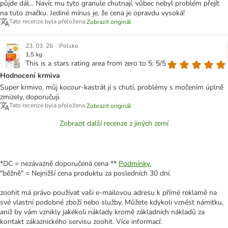
půjde dál... Navíc mu tyto granule chutnají, vůbec nebyl problém přejít
na tuto značku. Jediné mínus je, že cena je opravdu vysoká!
Tato recenze byla přeložena.
Zobrazit originál
|
23. 03. 26
Polsko
1,5 kg
This is a stars rating area from zero to 5: 5/5
Hodnocení krmiva
Super krmivo, můj kocour-kastrát jí s chutí, problémy s močením úplně
zmizely, doporučuji.
Tato recenze byla přeložena.
Zobrazit originál
Zobrazit další recenze z jiných zemí
*DC = nezávazně doporučená cena **
Podmínky.
"běžně" = Nejnižší cena produktu za posledních 30 dní.
zoohit má právo používat vaši e-mailovou adresu k přímé reklamě na
své vlastní podobné zboží nebo služby. Můžete kdykoli vznést námitku,
aniž by vám vznikly jakékoli náklady kromě základních nákladů za
kontakt zákaznického servisu zoohit. Více informací: