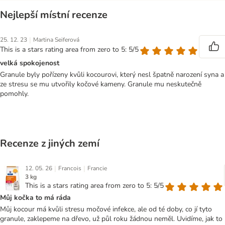
Nejlepší místní recenze
|
25. 12. 23
Martina Seiferová
This is a stars rating area from zero to 5: 5/5
velká spokojenost
Granule byly pořízeny kvůli kocourovi, který nesl špatně narození syna a
ze stresu se mu utvořily kočové kameny. Granule mu neskutečně
pomohly.
Recenze z jiných zemí
|
|
12. 05. 26
Francois
Francie
3 kg
This is a stars rating area from zero to 5: 5/5
Můj kočka to má ráda
Můj kocour má kvůli stresu močové infekce, ale od té doby, co jí tyto
granule, zaklepeme na dřevo, už půl roku žádnou neměl. Uvidíme, jak to