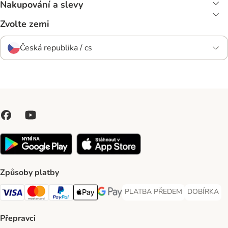
Nakupování a slevy
Zvolte zemi
Česká republika / cs
Způsoby platby
PLATBA PŘEDEM
DOBÍRKA
PLATBA PŘEDEM Payment Met
DOBÍRKA Pa
Visa Payment Method
Mastercard Payment Method
PayPal Payment Method
Apple pay Payment Method
GooglePay Payment Method
Přepravci