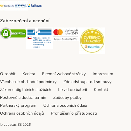
Česká pošta Shipping Method
PPL Shipping Method
Balíkovna Shipping Method
Zabezpečení a ocenění
Security
Security
Security
Security
O zoohit
Kariéra
Firemní webové stránky
Impressum
Všeobecné obchodní podmínky
Zde odstoupit od smlouvy
Zákon o digitálních službách
Likvidace baterií
Kontakt
Poštovné a dodací termín
Způsoby platby
Partnerský program
Ochrana osobních údajů
Ochrana osobních údajů
Prohlášení o přístupnosti
© zooplus SE
2026