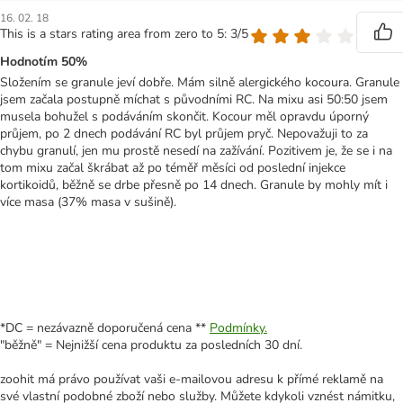
16. 02. 18
This is a stars rating area from zero to 5: 3/5
Hodnotím 50%
Složením se granule jeví dobře. Mám silně alergického kocoura. Granule
jsem začala postupně míchat s původními RC. Na mixu asi 50:50 jsem
musela bohužel s podáváním skončit. Kocour měl opravdu úporný
průjem, po 2 dnech podávání RC byl průjem pryč. Nepovažuji to za
chybu granulí, jen mu prostě nesedí na zažívání. Pozitivem je, že se i na
tom mixu začal škrábat až po téměř měsíci od poslední injekce
kortikoidů, běžně se drbe přesně po 14 dnech. Granule by mohly mít i
více masa (37% masa v sušině).
*DC = nezávazně doporučená cena **
Podmínky.
"běžně" = Nejnižší cena produktu za posledních 30 dní.
zoohit má právo používat vaši e-mailovou adresu k přímé reklamě na
své vlastní podobné zboží nebo služby. Můžete kdykoli vznést námitku,