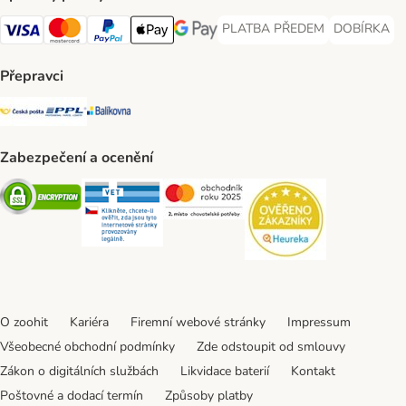
PLATBA PŘEDEM
DOBÍRKA
PLATBA PŘEDEM Payment Met
DOBÍRKA Pa
Visa Payment Method
Mastercard Payment Method
PayPal Payment Method
Apple pay Payment Method
GooglePay Payment Method
Přepravci
Česká pošta Shipping Method
PPL Shipping Method
Balíkovna Shipping Method
Zabezpečení a ocenění
Security
Security
Security
Security
O zoohit
Kariéra
Firemní webové stránky
Impressum
Všeobecné obchodní podmínky
Zde odstoupit od smlouvy
Zákon o digitálních službách
Likvidace baterií
Kontakt
Poštovné a dodací termín
Způsoby platby