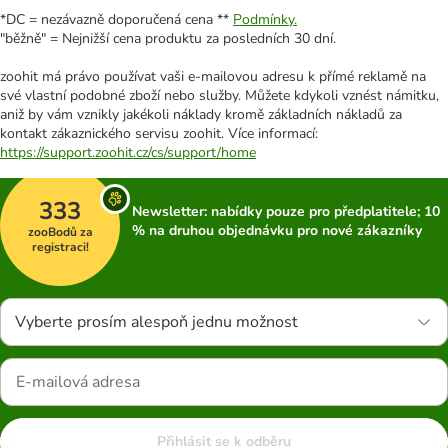
*DC = nezávazně doporučená cena **
Podmínky.
"běžně" = Nejnižší cena produktu za posledních 30 dní.
zoohit má právo používat vaši e-mailovou adresu k přímé reklamě na
své vlastní podobné zboží nebo služby. Můžete kdykoli vznést námitku,
aniž by vám vznikly jakékoli náklady kromě základních nákladů za
kontakt zákaznického servisu zoohit. Více informací:
https://support.zoohit.cz/cs/support/home
333
Newsletter: nabídky pouze pro předplatitele; 10
% na druhou objednávku pro nové zákazníky
zooBodů za
registraci!
Vyberte prosím alespoň jednu možnost
Přihlásit se k odběru