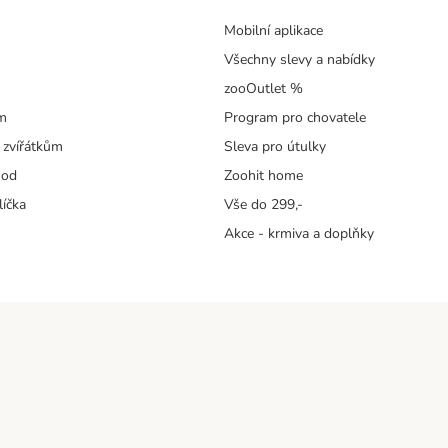
Mobilní aplikace
Všechny slevy a nabídky
zooOutlet %
m
Program pro chovatele
 zvířátkům
Sleva pro útulky
hod
Zoohit home
líčka
Vše do 299,-
Akce - krmiva a doplňky