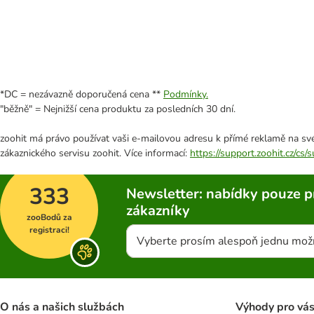
*DC = nezávazně doporučená cena **
Podmínky.
"běžně" = Nejnižší cena produktu za posledních 30 dní.
zoohit má právo používat vaši e-mailovou adresu k přímé reklamě na své
zákaznického servisu zoohit. Více informací:
https://support.zoohit.cz/cs
333
Newsletter: nabídky pouze p
zákazníky
zooBodů za
registraci!
Vyberte prosím alespoň jednu mož
O nás a našich službách
Výhody pro vá