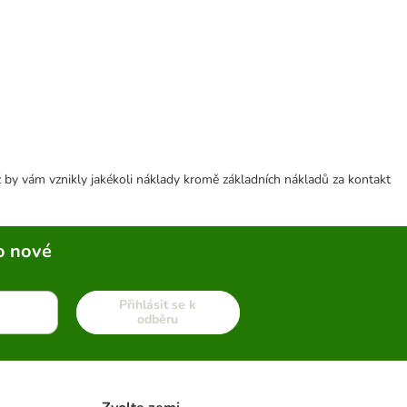
 by vám vznikly jakékoli náklady kromě základních nákladů za kontakt
o nové
Přihlásit se k
odběru