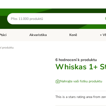
Hledat
produkty
Ptáci
Akvaristika
Koně
+ V
vřít menu: Malá zvířata
Otevřít menu: Ptáci
Otevřít menu: Akvaristika
Otevří
í produktu
6 hodnocení k produktu
Whiskas 1+ Ste
Nahrajte vaši fotku produktu
This is a stars rating area from zer