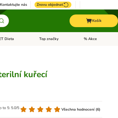
Kontaktujte nás
Znovu objednat
Košík
ET Dieta
Top značky
% Akce
t menu: Koně
Otevřít menu: + VET Dieta
Otevřít menu: Top znač
rilní kuřecí
o to 5: 5.0/5
Všechna hodnocení (6)