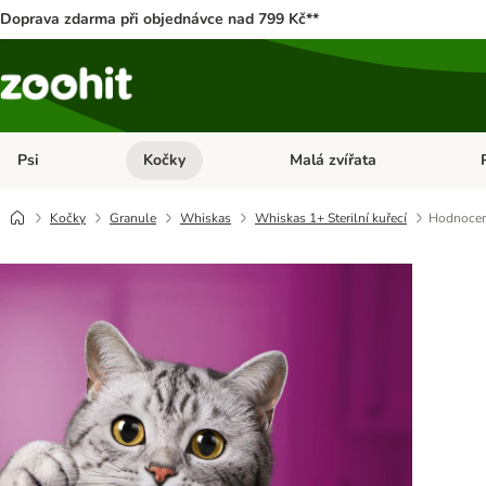
Doprava zdarma při objednávce nad 799 Kč**
Psi
Kočky
Malá zvířata
Otevřít menu: Psi
Otevřít menu: Kočky
Ote
Kočky
Granule
Whiskas
Whiskas 1+ Sterilní kuřecí
Hodnocen