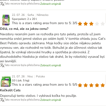
Tato recenze byla přeložena.
Zobrazit originál
|
|
22. 07. 26
Sofia
Německo
Sparpaket: 2 x 20 l
This is a stars rating area from zero to 5: 3/5
Dělá, co má, ale za jakou cenu?
Navzdory recenzím jsem se rozhodla pro tyto pelety, protože už jsem
nemohla snést jemné stelivo po celém bytě. V tomhle ohledu jsou Cat's
Best Pellets opravdu záchrana. Moje kočky sice občas nějakou peletu
vynesou ven, ale rozhodně ne tolik. Bohužel je ale účinnost steliva tak
špatná, že vznikají obrovské hrudky a spotřeba je obrovská. Z
dlouhodobého hlediska je stelivo tak drahé, že by robotický vysavač byl
asi levnější.
Tato recenze byla přeložena.
Zobrazit originál
|
|
21. 07. 26
Nisc
Polsko
10 l (ok. 5 kg)
This is a stars rating area from zero to 5: 5/5
Kočkolit Cats
Doporučuji tento stelivo. I vybíravá kočka ho použije.
Tato recenze byla přeložena.
Zobrazit originál