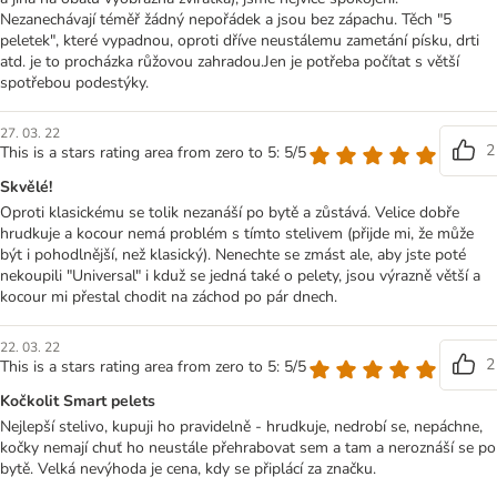
Nezanechávají téměř žádný nepořádek a jsou bez zápachu. Těch "5
peletek", které vypadnou, oproti dříve neustálemu zametání písku, drti
atd. je to procházka růžovou zahradou.Jen je potřeba počítat s větší
spotřebou podestýky.
27. 03. 22
2
This is a stars rating area from zero to 5: 5/5
Skvělé!
Oproti klasickému se tolik nezanáší po bytě a zůstává. Velice dobře
hrudkuje a kocour nemá problém s tímto stelivem (přijde mi, že může
být i pohodlnější, než klasický). Nenechte se zmást ale, aby jste poté
nekoupili "Universal" i kduž se jedná také o pelety, jsou výrazně větší a
kocour mi přestal chodit na záchod po pár dnech.
22. 03. 22
2
This is a stars rating area from zero to 5: 5/5
Kočkolit Smart pelets
Nejlepší stelivo, kupuji ho pravidelně - hrudkuje, nedrobí se, nepáchne,
kočky nemají chuť ho neustále přehrabovat sem a tam a neroznáší se po
bytě. Velká nevýhoda je cena, kdy se připlácí za značku.