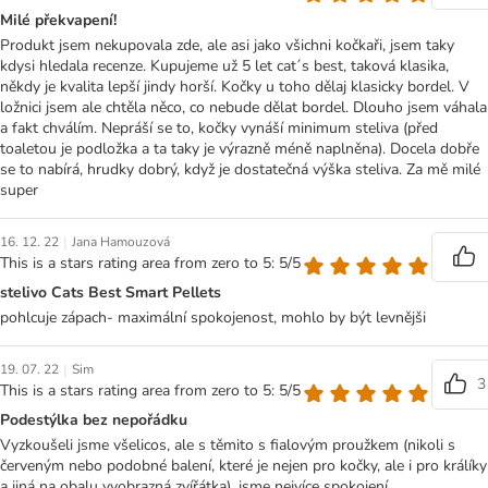
Milé překvapení!
Produkt jsem nekupovala zde, ale asi jako všichni kočkaři, jsem taky
kdysi hledala recenze. Kupujeme už 5 let cat´s best, taková klasika,
někdy je kvalita lepší jindy horší. Kočky u toho dělaj klasicky bordel. V
ložnici jsem ale chtěla něco, co nebude dělat bordel. Dlouho jsem váhala
a fakt chválím. Nepráší se to, kočky vynáší minimum steliva (před
toaletou je podložka a ta taky je výrazně méně naplněna). Docela dobře
se to nabírá, hrudky dobrý, když je dostatečná výška steliva. Za mě milé
super
|
16. 12. 22
Jana Hamouzová
This is a stars rating area from zero to 5: 5/5
stelivo Cats Best Smart Pellets
pohlcuje zápach- maximální spokojenost, mohlo by být levnějši
|
19. 07. 22
Sim
3
This is a stars rating area from zero to 5: 5/5
Podestýlka bez nepořádku
Vyzkoušeli jsme všelicos, ale s těmito s fialovým proužkem (nikoli s
červeným nebo podobné balení, které je nejen pro kočky, ale i pro králíky
a jiná na obalu vyobrazná zvířátka), jsme nejvíce spokojení.