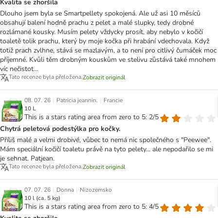
Kvalita se zhoršila
Dlouho jsem byla se Smartpellety spokojená. Ale už asi 10 měsíců
obsahují balení hodně prachu z pelet a malé slupky, tedy drobné
rozlámané kousky. Musím pelety vždycky prosít, aby nebylo v kočičí
toaletě tolik prachu, který by moje kočka při hrabání vdechovala. Když
totiž prach zvlhne, stává se mazlavým, a to není pro citlivý čumáček moc
příjemné. Kvůli těm drobným kouskům ve stelivu zůstává také mnohem
víc nečistot...
Tato recenze byla přeložena.
Zobrazit originál
|
|
08. 07. 26
Patricia jeannin.
Francie
10 L
This is a stars rating area from zero to 5: 2/5
Chytrá peletová podestýlka pro kočky.
Příliš malé a velmi drobivé, vůbec to nemá nic společného s "Peewee".
Mám speciální kočičí toaletu právě na tyto pelety... ale nepodařilo se mi
je sehnat. Patjean.
Tato recenze byla přeložena.
Zobrazit originál
|
|
07. 07. 26
Donna
Nizozemsko
10 l (ca. 5 kg)
This is a stars rating area from zero to 5: 4/5