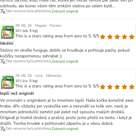
vyčistit záchod, když máte čas, kočka jen občas vyhodí pár pelet ven při
odchodu, ale konec všem těm zrnkům steliva po celém bytě...
Tato recenze byla přeložena.
Zobrazit originál
|
|
29. 06. 26
Magda
Polsko
10 l (ok. 5 kg)
This is a stars rating area from zero to 5: 5/5
Ideální
Stelivo mi skvěle funguje, dobře se hrudkuje a pohlcuje pachy, pokud
kočičky nezapomenou zahrabat ;)
Tato recenze byla přeložena.
Zobrazit originál
|
|
29. 06. 26
Julia
Německo
10 l (ca. 5 kg)
This is a stars rating area from zero to 5: 5/5
lepší než originál
Ve srovnání s originálem je to mnohem lepší. Naše kočka konečně zase
hrabe, dřív vždycky jen vyskočila ven a nevynáší se tolik ven, navíc je
mnohem jednodušší zamést pár pelet než spoustu malých drobků.
Originál je hodně drobný a prašný, proto jsme přešli na tento, i když je
dražší. Tvorba hrudek a pohlcování zápachu je u obou dobrá.
Tato recenze byla přeložena.
Zobrazit originál