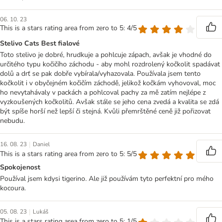
06. 10. 23
This is a stars rating area from zero to 5: 4/5
Stelivo Cats Best fialové
Toto stelivo je dobré, hrudkuje a pohlcuje zápach, avšak je vhodné do
určitého typu kočičího záchodu - aby mohl rozdrolený kočkolit spadávat
dolů a drť se pak dobře vybírala/vyhazovala. Používala jsem tento
kočkolit i v obyčejném kočičím záchodě, jelikož kočkám vyhovoval, moc
ho nevytahávaly v packách a pohlcoval pachy za mě zatím nejlépe z
vyzkoušených kočkolitů. Avšak stále se jeho cena zvedá a kvalita se zdá
být spíše horší než lepší či stejná. Kvůli přemrštěné ceně již pořizovat
nebudu.
|
16. 08. 23
Daniel
This is a stars rating area from zero to 5: 5/5
Spokojenost
Používal jsem kdysi tigerino. Ale již používám tyto perfektní pro mého
kocoura.
|
05. 08. 23
Lukáš
This is a stars rating area from zero to 5: 1/5