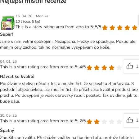
Nejlepší místní recenze
|
16. 04. 26
Monika
10 l (cca. 5 kg)
This is a stars rating area from zero to 5: 5/5
Super!
Jsme s nim velmi spokojeni. Nezapacha. Hezky se splachuje. Pokud ale
menim cely zachod, tak ho normalne vysypavam do koše.
04. 01. 26
1
This is a stars rating area from zero to 5: 4/5
Návrat ke kvalitě
Používáme stelivo několik let, a musím říct, že se kvalita zhoršovala. S
poslední objednávkou, ale musím říct, že přišel zase kvalitní produkt bez
prachu. Po dosypání je vidět obrovský rozdíl peletek. Tak uvidíme, jak to
bude dále.
30. 05. 25
1
This is a stars rating area from zero to 5: 2/5
Špatný
Zhoršila se kvalita. Přecházím zpátky na tigerino tofu, protože tohle je