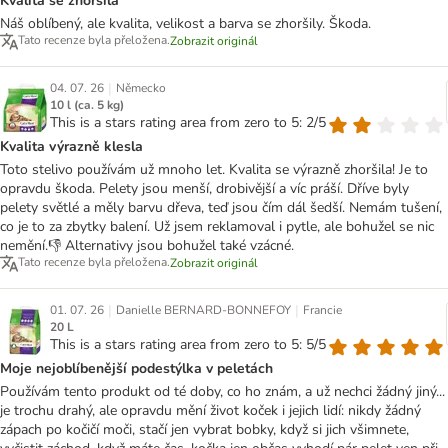
Kvalita se zhoršila
Náš oblíbený, ale kvalita, velikost a barva se zhoršily. Škoda.
Tato recenze byla přeložena.
Zobrazit originál
|
04. 07. 26
Německo
10 l (ca. 5 kg)
This is a stars rating area from zero to 5: 2/5
Kvalita výrazně klesla
Toto stelivo používám už mnoho let. Kvalita se výrazně zhoršila! Je to
opravdu škoda. Pelety jsou menší, drobivější a víc práší. Dříve byly
pelety světlé a měly barvu dřeva, teď jsou čím dál šedší. Nemám tušení,
co je to za zbytky balení. Už jsem reklamoval i pytle, ale bohužel se nic
nemění.👎 Alternativy jsou bohužel také vzácné.
Tato recenze byla přeložena.
Zobrazit originál
|
|
01. 07. 26
Danielle BERNARD-BONNEFOY
Francie
20 L
This is a stars rating area from zero to 5: 5/5
Moje nejoblíbenější podestýlka v peletách
Používám tento produkt od té doby, co ho znám, a už nechci žádný jiný...
je trochu drahý, ale opravdu mění život koček i jejich lidí: nikdy žádný
zápach po kočičí moči, stačí jen vybrat bobky, když si jich všimnete,