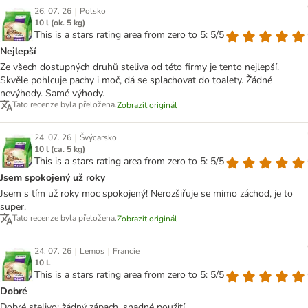
|
26. 07. 26
Polsko
10 l (ok. 5 kg)
This is a stars rating area from zero to 5: 5/5
Nejlepší
Ze všech dostupných druhů steliva od této firmy je tento nejlepší.
Skvěle pohlcuje pachy i moč, dá se splachovat do toalety. Žádné
nevýhody. Samé výhody.
Tato recenze byla přeložena.
Zobrazit originál
|
24. 07. 26
Švýcarsko
10 l (ca. 5 kg)
This is a stars rating area from zero to 5: 5/5
Jsem spokojený už roky
Jsem s tím už roky moc spokojený! Nerozšiřuje se mimo záchod, je to
super.
Tato recenze byla přeložena.
Zobrazit originál
|
|
24. 07. 26
Lemos
Francie
10 L
This is a stars rating area from zero to 5: 5/5
Dobré
Dobré stelivo: žádný zápach, snadné použití.