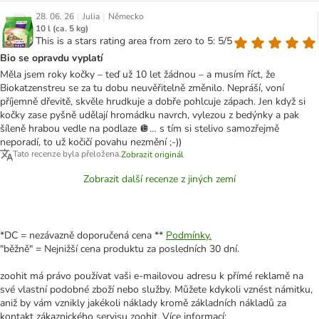
|
|
28. 06. 26
Julia
Německo
10 l (ca. 5 kg)
This is a stars rating area from zero to 5: 5/5
Bio se opravdu vyplatí
Měla jsem roky kočky – teď už 10 let žádnou – a musím říct, že
Biokatzenstreu se za tu dobu neuvěřitelně změnilo. Nepráší, voní
příjemně dřevitě, skvěle hrudkuje a dobře pohlcuje zápach. Jen když si
kočky zase pyšně udělají hromádku navrch, vylezou z bedýnky a pak
šíleně hrabou vedle na podlaze 🪩… s tím si stelivo samozřejmě
neporadí, to už kočičí povahu nezmění ;-))
Tato recenze byla přeložena.
Zobrazit originál
Zobrazit další recenze z jiných zemí
*DC = nezávazně doporučená cena **
Podmínky.
"běžně" = Nejnižší cena produktu za posledních 30 dní.
zoohit má právo používat vaši e-mailovou adresu k přímé reklamě na
své vlastní podobné zboží nebo služby. Můžete kdykoli vznést námitku,
aniž by vám vznikly jakékoli náklady kromě základních nákladů za
kontakt zákaznického servisu zoohit. Více informací: