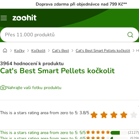
Doprava zdarma při objednávce nad 799 Kč**
Menu
Hledat
produkty
Kočky
Kočkolit
Cat's Best
Cat's Best Smart Pellets kočkolit
H
3964 hodnocení k produktu
Cat's Best Smart Pellets kočkolit
Nahrajte vaši fotku produktu
This is a stars rating area from zero to 5: 3.8/5
This is a stars rating area from zero to 5: 5/5
(
2127
)
This is a stars rating area from zero to 5: 4/5
(
529
)