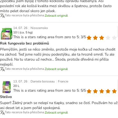
Zpočátku jsem byl(a) z tohoto kočkolitu opravdu nadšený/á. Asi
poslední rok ale kolísá kvalita mezi skvělou a špatnou, protože často
místo pelet dorazí skoro jen písek.
Tato recenze byla přeložena.
Zobrazit originál
|
14. 07. 26
Nizozemsko
10 l (ca. 5 kg)
This is a stars rating area from zero to 5: 3/5
Rok fungovalo bez problémů
Přemýšlím, jestli se něco změnilo, protože moje kočka už nechce chodit
na záchod. Teď jsme našli jinou podestýlku, ale ta hrozně smrdí. Tu ale
používá. Na tu starou už nechce... Škoda, protože dřevěná mi přišla
nejlepší.
Tato recenze byla přeložena.
Zobrazit originál
|
|
13. 07. 26
Daniele boisseau
Francie
20 L
This is a stars rating area from zero to 5: 5/5
Stelivo
Super!! Žádný prach se nelepí na tlapky, snadno se čistí. Používám ho už
asi deset let a jsem pořád spokojená.
Tato recenze byla přeložena.
Zobrazit originál