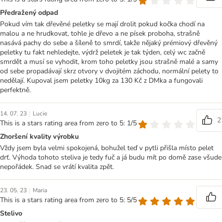
Předražený odpad
Pokud vím tak dřevěné peletky se mají drolit pokud kočka chodí na
malou a ne hrudkovat, tohle je dřevo a ne písek proboha, strašně
nasává pachy do sebe a šíleně to smrdí, takže nějaký prémiový dřevěný
peletky tu fakt nehledejte, výdrž peletek je tak týden, celý wc začně
smrdět a musí se vyhodit, krom toho peletky jsou strašně malé a samy
od sebe propadávají skrz otvory v dvojitém záchodu, normální pelety to
nedělají. Kupoval jsem peletky 10kg za 130 Kč z DMka a fungovali
perfektně.
|
14. 07. 23
Lucie
2
This is a stars rating area from zero to 5: 1/5
Zhoršení kvality výrobku
Vždy jsem byla velmi spokojená, bohužel teď v pytli přišla místo pelet
drť. Výhoda tohoto steliva je tedy fuč a já budu mít po domě zase všude
nepořádek. Snad se vrátí kvalita zpět.
|
23. 05. 23
Maria
This is a stars rating area from zero to 5: 5/5
Stelivo