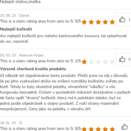
Nejlepší stelivo,značka.
|
10. 05. 23
Daniel
1
This is a stars rating area from zero to 5: 5/5
Nejlepší kočkolit
Asi nejlepší kočkolit pro našeho kastrovaného kocoura, lze splachovat
do wc, nesmrdí.
|
03. 02. 23
Radovan Klipec
4
This is a stars rating area from zero to 5: 1/5
Výrazně zhoršená kvalita produktu
Již několik let objednáváme tento produkt. Přešli jsme na něj z důvodů,
že po jeho vyzkoušení došlo ke snížení roznášky kočkolitu zvířaty po
bytě. Tehdy to byly skutečně peletky, ohraničené "válečky" a vše
fungovalo bezvadně. Ovšem v posledních měsících dostáváme v pytlech
de facto opět "drcený" kočkolit, který má k peletkám daleko, byť se
jedná podle objednávek o stejný produkt. Z naší strany maximální
nespokojenost. Ceny jako za peletky, v obsahu drť.
|
16. 01. 23
D.
This is a stars rating area from zero to 5: 5/5