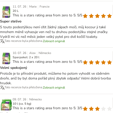
|
|
11. 07. 26
Marie
Francie
20 L
This is a stars rating area from zero to 5: 5/5
Super stelivo
S touto podestýlkou není cítit žádný zápach moči, můj kocour ji také
mnohem méně vyhazuje ven než tu druhou podestýlku stejné značky.
Vydrží mi víc než měsíc jeden velký pytel pro dvě kočičí toalety.
Tato recenze byla přeložena.
Zobrazit originál
|
|
10. 07. 26
Alex
Německo
Sparpaket: 2 x 20 l
This is a stars rating area from zero to 5: 5/5
Velmi spokojený
Protože je to přírodní produkt, můžeme ho potom vyhodit ve sběrném
dvoře, aniž by byl doma pořád plný zbytek odpadu! Velmi dobrá tvorba
hrudek.
Tato recenze byla přeložena.
Zobrazit originál
|
09. 07. 26
Německo
10 l (ca. 5 kg)
This is a stars rating area from zero to 5: 3/5