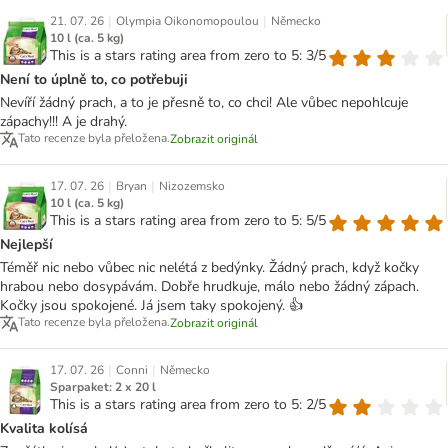
|
|
21. 07. 26
Olympia Oikonomopoulou
Německo
10 l (ca. 5 kg)
This is a stars rating area from zero to 5: 3/5
Není to úplně to, co potřebuji
Nevíří žádný prach, a to je přesně to, co chci! Ale vůbec nepohlcuje
zápachy!!! A je drahý.
Tato recenze byla přeložena.
Zobrazit originál
|
|
17. 07. 26
Bryan
Nizozemsko
10 l (ca. 5 kg)
This is a stars rating area from zero to 5: 5/5
Nejlepší
Téměř nic nebo vůbec nic nelétá z bedýnky. Žádný prach, když kočky
hrabou nebo dosypávám. Dobře hrudkuje, málo nebo žádný zápach.
Kočky jsou spokojené. Já jsem taky spokojený. 👍
Tato recenze byla přeložena.
Zobrazit originál
|
|
17. 07. 26
Conni
Německo
Sparpaket: 2 x 20 l
This is a stars rating area from zero to 5: 2/5
Kvalita kolísá