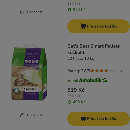
25 Kč / l
949 Kč
3 možností
Přidat do košíku
Cat's Best Smart Pellets
kočkolit
20 l (cca. 10 kg)
Rating: 3.8/5
(
3964
)
519 Kč
26 Kč / l
493 Kč
3 možností
Přidat do košíku