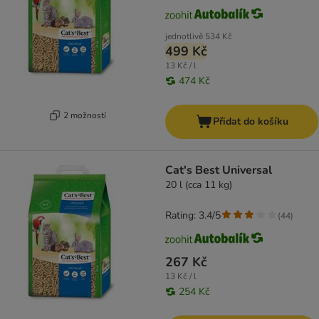
jednotlivě
534 Kč
499 Kč
13 Kč / l
474 Kč
2 možností
Přidat do košíku
Cat's Best Universal
20 l (cca 11 kg)
Rating: 3.4/5
(
44
)
267 Kč
13 Kč / l
254 Kč