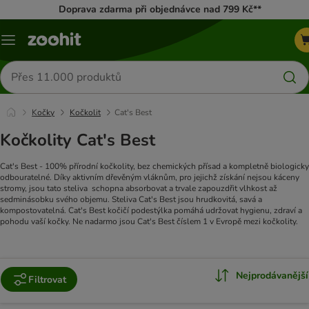
Doprava zdarma při objednávce nad 799 Kč**
Menu
Hledat
produkty
Kočky
Kočkolit
Cat's Best
Kočkolity Cat's Best
Cat's Best - 100% přírodní kočkolity, bez chemických přísad a kompletně biologicky
odbouratelné. Díky aktivním dřevěným vláknům, pro jejichž získání nejsou káceny
stromy, jsou tato steliva schopna absorbovat a trvale zapouzdřit vlhkost až
sedminásobku svého objemu. Steliva Cat's Best jsou hrudkovitá, savá a
kompostovatelná. Cat's Best kočičí podestýlka pomáhá udržovat hygienu, zdraví a
pohodu vaší kočky. Ne nadarmo jsou Cat's Best číslem 1 v Evropě mezi kočkolity.
Nejprodávanější
Filtrovat