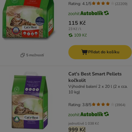
Rating: 4.1/5
(
22209
)
115 Kč
23 Kč / l
109 Kč
Přidat do košíku
5 možností
Cat's Best Smart Pellets
kočkolit
Výhodné balení 2 x 20 l (2 x cca.
10 kg)
Rating: 3.8/5
(
3964
)
jednotlivě
1 038 Kč
999 Kč