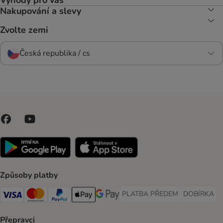
Nakupování a slevy
Zvolte zemi
Česká republika / cs
Způsoby platby
PLATBA PŘEDEM
DOBÍRKA
PLATBA PŘEDEM Payment Met
DOBÍRKA Pa
Visa Payment Method
Mastercard Payment Method
PayPal Payment Method
Apple pay Payment Method
GooglePay Payment Method
Přepravci