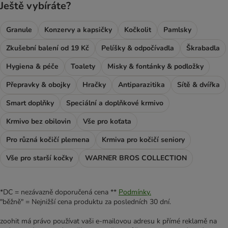
Ještě vybíráte?
Granule
Konzervy a kapsičky
Kočkolit
Pamlsky
Zkušební balení od 19 Kč
Pelíšky & odpočívadla
Škrabadla
Hygiena & péče
Toalety
Misky & fontánky & podložky
Přepravky & obojky
Hračky
Antiparazitika
Sítě & dvířka
Smart doplňky
Speciální a doplňkové krmivo
Krmivo bez obilovin
Vše pro koťata
Pro různá kočičí plemena
Krmiva pro kočičí seniory
Vše pro starší kočky
WARNER BROS COLLECTION
*DC = nezávazně doporučená cena **
Podmínky.
"běžně" = Nejnižší cena produktu za posledních 30 dní.
zoohit má právo používat vaši e-mailovou adresu k přímé reklamě na