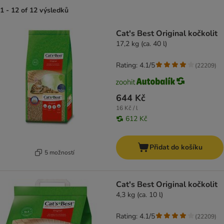
1 - 12 of 12 výsledků
product items have been changed
Cat's Best Original kočkolit
17,2 kg (ca. 40 l)
Rating: 4.1/5
(
22209
)
644 Kč
16 Kč / l
612 Kč
Přidat do košíku
5 možností
Cat's Best Original kočkolit
4,3 kg (ca. 10 l)
Rating: 4.1/5
(
22209
)