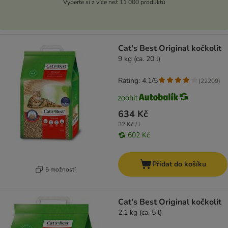
Vyberte si z více než 11 000 produktů
Cat's Best Original kočkolit
9 kg (ca. 20 l)
Rating: 4.1/5
(
22209
)
634 Kč
32 Kč / l
602 Kč
Přidat do košíku
5 možností
Cat's Best Original kočkolit
2,1 kg (ca. 5 l)