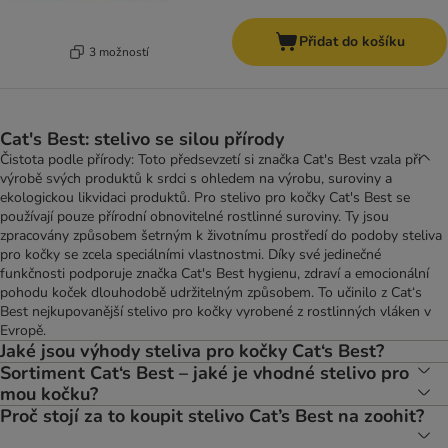
Přidat do košíku
3 možností
Cat's Best: stelivo se silou přírody
Čistota podle přírody: Toto předsevzetí si značka Cat's Best vzala při
výrobě svých produktů k srdci s ohledem na výrobu, suroviny a
ekologickou likvidaci produktů. Pro stelivo pro kočky Cat's Best se
používají pouze přírodní obnovitelné rostlinné suroviny. Ty jsou
zpracovány způsobem šetrným k životnímu prostředí do podoby steliva
pro kočky se zcela speciálními vlastnostmi. Díky své jedinečné
funkčnosti podporuje značka Cat's Best hygienu, zdraví a emocionální
pohodu koček dlouhodobě udržitelným způsobem. To učinilo z Cat‘s
Best nejkupovanější stelivo pro kočky vyrobené z rostlinných vláken v
Evropě.
Jaké jsou výhody steliva pro kočky Cat‘s Best?
Sortiment Cat‘s Best – jaké je vhodné stelivo pro
mou kočku?
Proč stojí za to koupit stelivo Cat’s Best na zoohit?