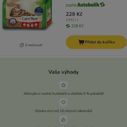
229 Kč
23 Kč / l
218 Kč
Přidat do košíku
5 možností
Vaše výhody
Aktivujte si zoohit Autobalík a ušetřete 5 % pokaždé!
Důvěra více než 10 milionů zákazníků