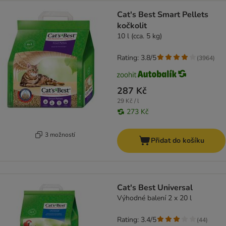
Cat's Best Smart Pellets
kočkolit
10 l (cca. 5 kg)
Rating: 3.8/5
(
3964
)
287 Kč
29 Kč / l
273 Kč
3 možností
Přidat do košíku
Cat's Best Universal
Výhodné balení 2 x 20 l
Rating: 3.4/5
(
44
)