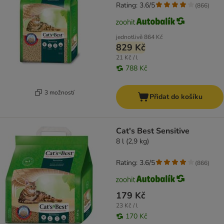
Rating: 3.6/5
(
866
)
jednotlivě
864 Kč
829 Kč
21 Kč / l
788 Kč
3 možností
Přidat do košíku
Cat's Best Sensitive
8 l (2,9 kg)
Rating: 3.6/5
(
866
)
179 Kč
23 Kč / l
170 Kč