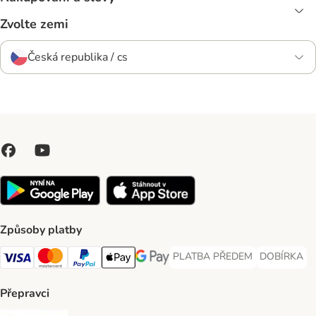
Zvolte zemi
Česká republika / cs
Způsoby platby
PLATBA PŘEDEM
DOBÍRKA
PLATBA PŘEDEM Payment Met
DOBÍRKA Pa
Visa Payment Method
Mastercard Payment Method
PayPal Payment Method
Apple pay Payment Method
GooglePay Payment Method
Přepravci
Česká pošta Shipping Method
PPL Shipping Method
Balíkovna Shipping Method