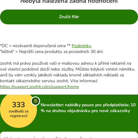
Nebyla nalezena žádná hodnocení
Zrušit filtr
*DC = nezávazně doporučená cena **
Podmínky.
"běžně" = Nejnižší cena produktu za posledních 30 dní.
zoohit má právo používat vaši e-mailovou adresu k přímé reklamě na
své vlastní podobné zboží nebo služby. Můžete kdykoli vznést námitku,
aniž by vám vznikly jakékoli náklady kromě základních nákladů za
kontakt zákaznického servisu zoohit. Více informací:
https://support.zoohit.cz/cs/support/home
333
Newsletter: nabídky pouze pro předplatitele; 10
% na druhou objednávku pro nové zákazníky
zooBodů za
registraci!