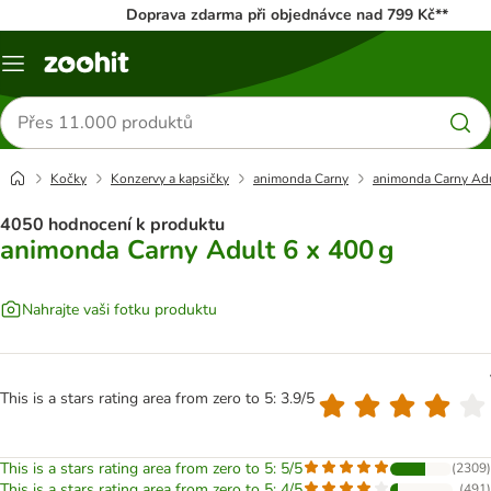
Doprava zdarma při objednávce nad 799 Kč**
Menu
Hledat
produkty
Kočky
Konzervy a kapsičky
animonda Carny
animonda Carny Adu
4050 hodnocení k produktu
animonda Carny Adult 6 x 400 g
Nahrajte vaši fotku produktu
This is a stars rating area from zero to 5: 3.9/5
This is a stars rating area from zero to 5: 5/5
(
2309
)
This is a stars rating area from zero to 5: 4/5
(
491
)