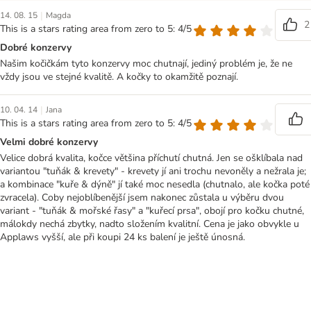
|
14. 08. 15
Magda
2
This is a stars rating area from zero to 5: 4/5
Dobré konzervy
Našim kočičkám tyto konzervy moc chutnají, jediný problém je, že ne
vždy jsou ve stejné kvalitě. A kočky to okamžitě poznají.
|
10. 04. 14
Jana
This is a stars rating area from zero to 5: 4/5
Velmi dobré konzervy
Velice dobrá kvalita, kočce většina příchutí chutná. Jen se ošklíbala nad
variantou "tuňák & krevety" - krevety jí ani trochu nevoněly a nežrala je;
a kombinace "kuře & dýně" jí také moc nesedla (chutnalo, ale kočka poté
zvracela). Coby nejoblíbenější jsem nakonec zůstala u výběru dvou
variant - "tuňák & mořské řasy" a "kuřecí prsa", obojí pro kočku chutné,
málokdy nechá zbytky, nadto složením kvalitní. Cena je jako obvykle u
Applaws vyšší, ale při koupi 24 ks balení je ještě únosná.