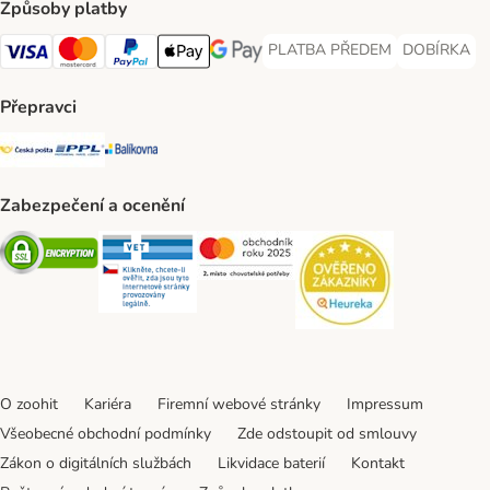
Způsoby platby
PLATBA PŘEDEM
DOBÍRKA
PLATBA PŘEDEM Payment Met
DOBÍRKA Pa
Visa Payment Method
Mastercard Payment Method
PayPal Payment Method
Apple pay Payment Method
GooglePay Payment Method
Přepravci
Česká pošta Shipping Method
PPL Shipping Method
Balíkovna Shipping Method
Zabezpečení a ocenění
Security
Security
Security
Security
O zoohit
Kariéra
Firemní webové stránky
Impressum
Všeobecné obchodní podmínky
Zde odstoupit od smlouvy
Zákon o digitálních službách
Likvidace baterií
Kontakt