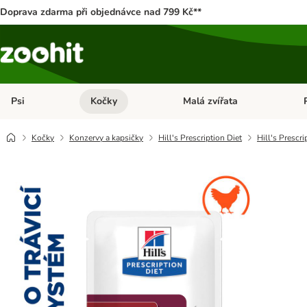
Doprava zdarma při objednávce nad 799 Kč**
Psi
Kočky
Malá zvířata
Otevřít menu: Psi
Otevřít menu: Kočky
Ote
Kočky
Konzervy a kapsičky
Hill's Prescription Diet
Hill's Prescri