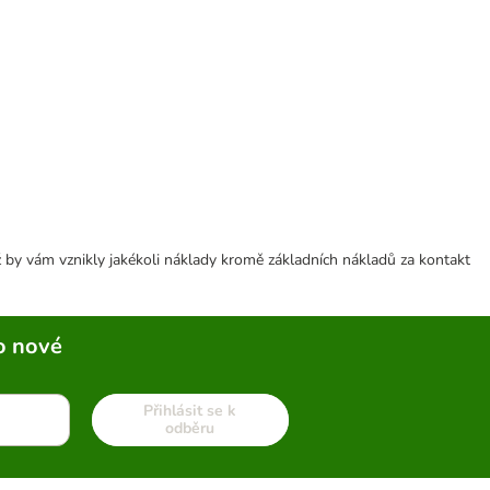
 by vám vznikly jakékoli náklady kromě základních nákladů za kontakt
o nové
Přihlásit se k
odběru