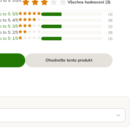
o to 5: 3.0/5
Všechna hodnocení (3)
o to 5: 5/5
(
1
)
o to 5: 4/5
(
0
)
o to 5: 3/5
(
1
)
o to 5: 2/5
(
0
)
o to 5: 1/5
(
1
)
Ohodnoťte tento produkt