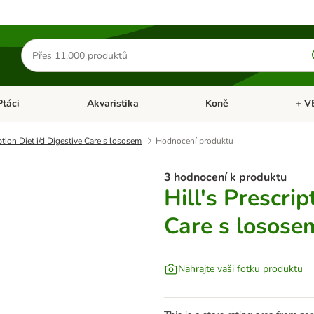
Hledat
produkty
Ptáci
Akvaristika
Koně
+ V
vřít menu: Malá zvířata
Otevřít menu: Ptáci
Otevřít menu: Akvaristika
Otevří
ption Diet i/d Digestive Care s lososem
Hodnocení produktu
3 hodnocení k produktu
Hill's Prescrip
Care s losose
Nahrajte vaši fotku produktu