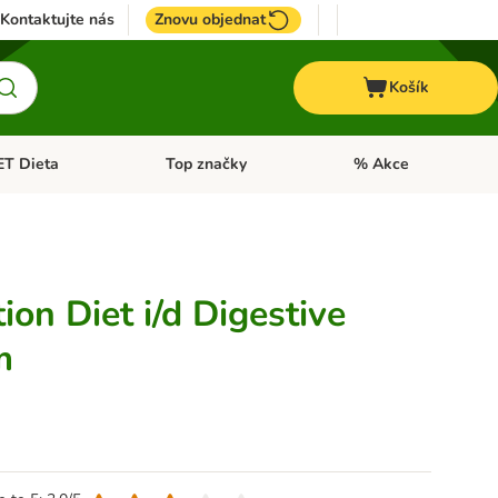
Kontaktujte nás
Znovu objednat
Košík
ET Dieta
Top značky
% Akce
t menu: Koně
Otevřít menu: + VET Dieta
Otevřít menu: Top znač
tion Diet i/d Digestive
m