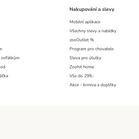
s
Nakupování a slevy
Mobilní aplikace
Všechny slevy a nabídky
zooOutlet %
m
Program pro chovatele
 zvířátkům
Sleva pro útulky
hod
Zoohit home
líčka
Vše do 299,-
Akce - krmiva a doplňky