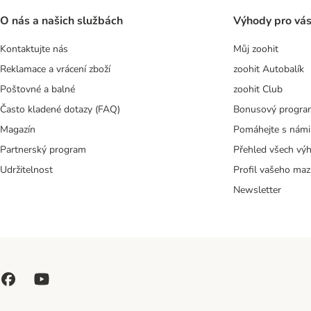
O nás a našich službách
Výhody pro vá
Kontaktujte nás
Můj zoohit
Reklamace a vrácení zboží
zoohit Autobalík
Poštovné a balné
zoohit Club
Často kladené dotazy (FAQ)
Bonusový progra
Magazín
Pomáhejte s námi
Partnerský program
Přehled všech vý
Udržitelnost
Profil vašeho maz
Newsletter