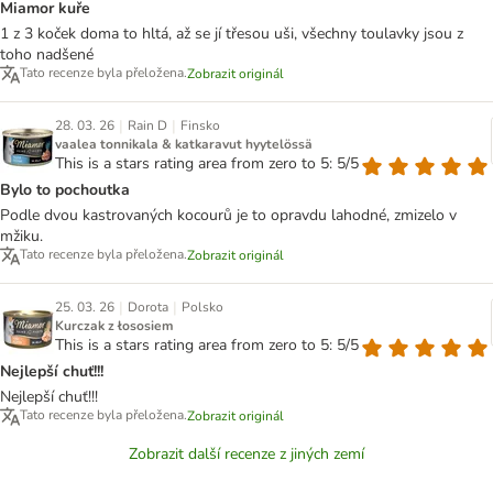
Miamor kuře
1 z 3 koček doma to hltá, až se jí třesou uši, všechny toulavky jsou z
toho nadšené
Tato recenze byla přeložena.
Zobrazit originál
|
|
28. 03. 26
Rain D
Finsko
vaalea tonnikala & katkaravut hyytelössä
This is a stars rating area from zero to 5: 5/5
Bylo to pochoutka
Podle dvou kastrovaných kocourů je to opravdu lahodné, zmizelo v
mžiku.
Tato recenze byla přeložena.
Zobrazit originál
|
|
25. 03. 26
Dorota
Polsko
Kurczak z łososiem
This is a stars rating area from zero to 5: 5/5
Nejlepší chuť!!!
Nejlepší chuť!!!
Tato recenze byla přeložena.
Zobrazit originál
Zobrazit další recenze z jiných zemí