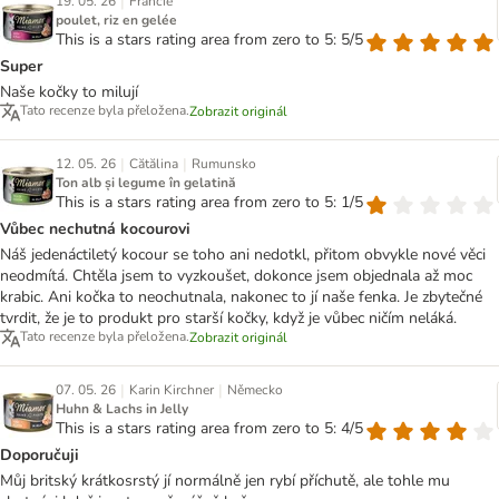
|
19. 05. 26
Francie
poulet, riz en gelée
This is a stars rating area from zero to 5: 5/5
Super
Naše kočky to milují
Tato recenze byla přeložena.
Zobrazit originál
|
|
12. 05. 26
Cătălina
Rumunsko
Ton alb și legume în gelatină
This is a stars rating area from zero to 5: 1/5
Vůbec nechutná kocourovi
Náš jedenáctiletý kocour se toho ani nedotkl, přitom obvykle nové věci
neodmítá. Chtěla jsem to vyzkoušet, dokonce jsem objednala až moc
krabic. Ani kočka to neochutnala, nakonec to jí naše fenka. Je zbytečné
tvrdit, že je to produkt pro starší kočky, když je vůbec ničím neláká.
Tato recenze byla přeložena.
Zobrazit originál
|
|
07. 05. 26
Karin Kirchner
Německo
Huhn & Lachs in Jelly
This is a stars rating area from zero to 5: 4/5
Doporučuji
Můj britský krátkosrstý jí normálně jen rybí příchutě, ale tohle mu