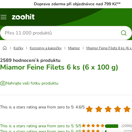
Doprava zdarma při objednávce nad 799 Kč**
Menu
Hledat
produkty
Kočky
Konzervy a kapsičky
Miamor
Miamor Feine Filets 6 ks (6 x
2589 hodnocení k produktu
Miamor Feine Filets 6 ks (6 x 100 g)
Nahrajte vaši fotku produktu
This is a stars rating area from zero to 5: 4.6/5
This is a stars rating area from zero to 5: 5/5
(
2090
)
This is a stars rating area from zero to 5: 4/5
(
227
)