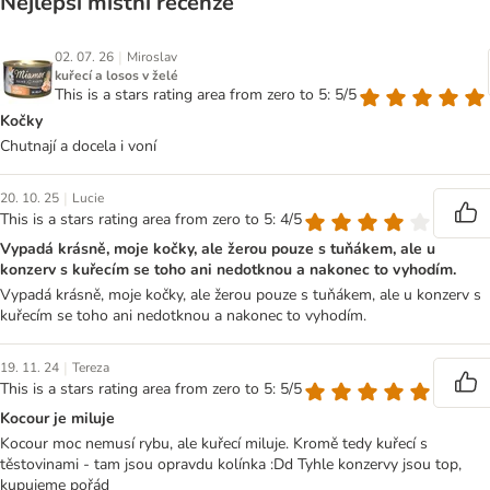
Nejlepší místní recenze
|
02. 07. 26
Miroslav
kuřecí a losos v želé
This is a stars rating area from zero to 5: 5/5
Kočky
Chutnají a docela i voní
|
20. 10. 25
Lucie
This is a stars rating area from zero to 5: 4/5
Vypadá krásně, moje kočky, ale žerou pouze s tuňákem, ale u
konzerv s kuřecím se toho ani nedotknou a nakonec to vyhodím.
Vypadá krásně, moje kočky, ale žerou pouze s tuňákem, ale u konzerv s
kuřecím se toho ani nedotknou a nakonec to vyhodím.
|
19. 11. 24
Tereza
This is a stars rating area from zero to 5: 5/5
Kocour je miluje
Kocour moc nemusí rybu, ale kuřecí miluje. Kromě tedy kuřecí s
těstovinami - tam jsou opravdu kolínka :Dd Tyhle konzervy jsou top,
kupujeme pořád