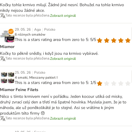
Kočky tohle krmivo milují. Žádné jiné nesní. Bohužel na tohle krmivo
nikdy nejsou žádné akce.
Tato recenze byla přeložena.
Zobrazit originál
|
|
29. 05. 26
Aga
Polsko
6 różnych smaków
This is a stars rating area from zero to 5: 5/5
Miamor
Kočky to pěkně snědly, i když jsou na krmivo vybíravé.
Tato recenze byla přeložena.
Zobrazit originál
|
25. 05. 26
Polsko
4 smaki, Mieszany pakiet I
This is a stars rating area from zero to 5: 1/5
Miamor Feine Filets
Něco s tímto krmivem není v pořádku. Jeden kocour utíká od misky,
druhý zvrací celý den a třetí má špatné hovínka. Myslela jsem, že je to
náhoda, ale už poněkolikáté je to stejné. Asi se vrátíme k jiným
produktům této firmy 😞
Tato recenze byla přeložena.
Zobrazit originál