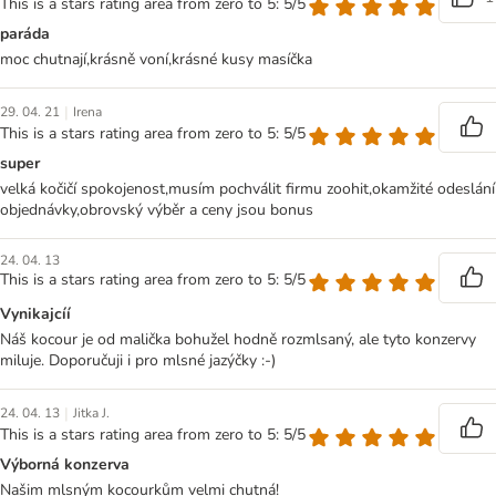
This is a stars rating area from zero to 5: 5/5
paráda
moc chutnají,krásně voní,krásné kusy masíčka
|
29. 04. 21
Irena
This is a stars rating area from zero to 5: 5/5
super
velká kočičí spokojenost,musím pochválit firmu zoohit,okamžité odeslání
objednávky,obrovský výběr a ceny jsou bonus
24. 04. 13
This is a stars rating area from zero to 5: 5/5
Vynikajcíí
Náš kocour je od malička bohužel hodně rozmlsaný, ale tyto konzervy
miluje. Doporučuji i pro mlsné jazýčky :-)
|
24. 04. 13
Jitka J.
This is a stars rating area from zero to 5: 5/5
Výborná konzerva
Našim mlsným kocourkům velmi chutná!