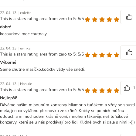
|
22. 04. 13
colette
This is a stars rating area from zero to 5: 5/5
dobré
kocourkovi moc chutnaly
|
22. 04. 13
evinka
This is a stars rating area from zero to 5: 5/5
Výborné
Samé chutné masíčko,kočičky vždy vše snědí.
|
22. 04. 13
Hanule
1
This is a stars rating area from zero to 5: 5/5
Nejlepší!
Dáváme našim mlsounům konzervy Miamor s tuňákem a vždy se spustí
mela, jen co vytáhnu plechovku ze skříně. Kočky se po nich můžou
utlouct, a mimochodem krásně voní, mnohem lákavěji, než tuňákové
konzervy, které se u nás prodávají pro lidi. Klidně bych si dala s nimi :-)))