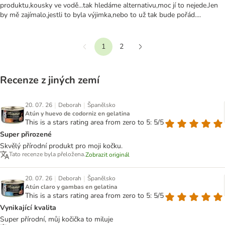
produktu,kousky ve vodě...tak hledáme alternativu,moc jí to nejede.Jen
by mě zajímalo,jestli to byla výjimka,nebo to už tak bude pořád....
1
2
Předchozí
Další
Recenze z jiných zemí
|
|
20. 07. 26
Deborah
Španělsko
Atún y huevo de codorniz en gelatina
This is a stars rating area from zero to 5: 5/5
Super přirozené
Skvělý přírodní produkt pro moji kočku.
Tato recenze byla přeložena.
Zobrazit originál
|
|
20. 07. 26
Deborah
Španělsko
Atún claro y gambas en gelatina
This is a stars rating area from zero to 5: 5/5
Vynikající kvalita
Super přírodní, můj kočička to miluje