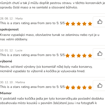
různých chutí a tak jí můžu dopřát pestrou stravu. v těchto konzervách je
opravdu čisté maso a ne semleté a slisované bůhvíco.
|
28. 08. 12
Marta
This is a stars rating area from zero to 5: 5/5
spokojenost
Krasne vypadajici maso, obzvlastne tunak se zeleninou nebo ryzi je u
nas velmi oblibeny.
|
10. 01. 12
Lucie
This is a stars rating area from zero to 5: 5/5
výborné
Nevím, od které výrobny (viz komentář níže) byly naše konzervy,
nicméně vypadalo to výborně a kočička je vyluxovala hned.
|
30. 12. 10
Martina
This is a stars rating area from zero to 5: 5/5
Miamor
V podstatě naše kočička jedla jen tyto konzervičky,ale poslední dodávka
obsahovala místo kousků v pevném želé,které jsou i na fotogtafii k