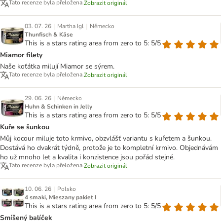
Tato recenze byla přeložena.
Zobrazit originál
|
|
03. 07. 26
Martha Igl
Německo
Thunfisch & Käse
This is a stars rating area from zero to 5: 5/5
Miamor filety
Naše koťátka milují Miamor se sýrem.
Tato recenze byla přeložena.
Zobrazit originál
|
29. 06. 26
Německo
Huhn & Schinken in Jelly
This is a stars rating area from zero to 5: 5/5
Kuře se šunkou
Můj kocour miluje toto krmivo, obzvlášť variantu s kuřetem a šunkou.
Dostává ho dvakrát týdně, protože je to kompletní krmivo. Objednávám
ho už mnoho let a kvalita i konzistence jsou pořád stejné.
Tato recenze byla přeložena.
Zobrazit originál
|
10. 06. 26
Polsko
4 smaki, Mieszany pakiet I
This is a stars rating area from zero to 5: 5/5
Smíšený balíček