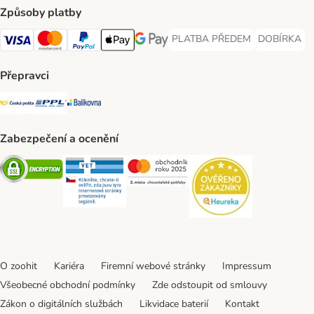
Způsoby platby
PLATBA PŘEDEM
DOBÍRKA
PLATBA PŘEDEM Payment Met
DOBÍRKA Pa
Visa Payment Method
Mastercard Payment Method
PayPal Payment Method
Apple pay Payment Method
GooglePay Payment Method
Přepravci
Česká pošta Shipping Method
PPL Shipping Method
Balíkovna Shipping Method
Zabezpečení a ocenění
Security
Security
Security
Security
O zoohit
Kariéra
Firemní webové stránky
Impressum
Všeobecné obchodní podmínky
Zde odstoupit od smlouvy
Zákon o digitálních službách
Likvidace baterií
Kontakt