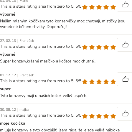
|
01. 04. 13
Marie
This is a stars rating area from zero to 5: 5/5
výborné
Našim mlsným kočičkám tyto konzervičky moc chutnají, mističky jsou
vymetené během chvilky. Doporučuji!
|
27. 02. 13
František
This is a stars rating area from zero to 5: 5/5
výborné
Super konzery,krásné masíčko a kočece moc chutná..
|
01. 12. 12
František
This is a stars rating area from zero to 5: 5/5
super
Tyto konzervy mají u našich koček velký uspěch.
|
30. 08. 12
majka
This is a stars rating area from zero to 5: 5/5
moje kočička
miluje konzervy a tyto obvzlášť. jsem ráda, že je zde velká nábídka