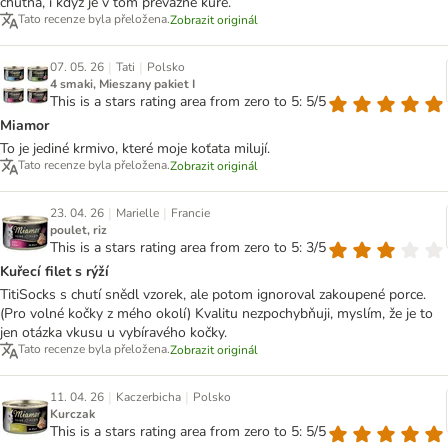
chutná, i když je v tom převážně kuře.
Tato recenze byla přeložena.
Zobrazit originál
|
|
07. 05. 26
Tati
Polsko
4 smaki, Mieszany pakiet I
This is a stars rating area from zero to 5: 5/5
Miamor
To je jediné krmivo, které moje koťata milují.
Tato recenze byla přeložena.
Zobrazit originál
|
|
23. 04. 26
Marielle
Francie
poulet, riz
This is a stars rating area from zero to 5: 3/5
Kuřecí filet s rýží
TitiSocks s chutí snědl vzorek, ale potom ignoroval zakoupené porce.
(Pro volné kočky z mého okolí) Kvalitu nezpochybňuji, myslím, že je to
jen otázka vkusu u vybíravého kočky.
Tato recenze byla přeložena.
Zobrazit originál
|
|
11. 04. 26
Kaczerbicha
Polsko
Kurczak
This is a stars rating area from zero to 5: 5/5