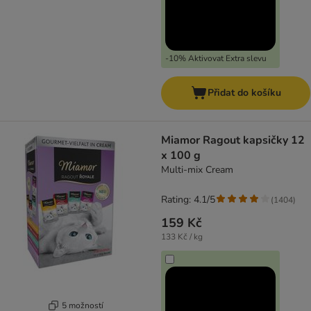
-10% Aktivovat Extra slevu
Přidat do košíku
Miamor Ragout kapsičky 12
x 100 g
Multi-mix Cream
Rating: 4.1/5
(
1404
)
159 Kč
133 Kč / kg
5 možností