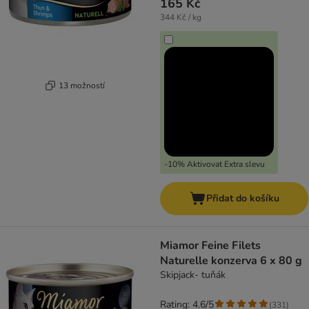
165 Kč
344 Kč / kg
13 možností
-10% Aktivovat Extra slevu
Přidat do košíku
Miamor Feine Filets
Naturelle konzerva 6 x 80 g
Skipjack- tuňák
Rating: 4.6/5
(
331
)