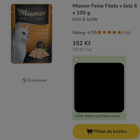
product items have been changed
Miamor Feine Filets v želé 6
x 100 g
kuře & tuňák
Rating: 4.7/5
(
783
)
152 Kč
253 Kč / kg
8 možností
-10% Aktivovat Extra slevu
Přidat do košíku