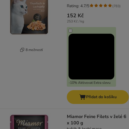
Rating: 4.7/5
(
783
)
152 Kč
253 Kč / kg
8 možností
-10% Aktivovat Extra slevu
Přidat do košíku
Miamor Feine Filets v želé 6
x 100 g
tuňák & krabí maso