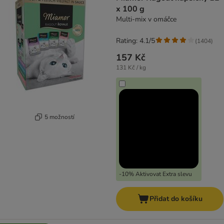
x 100 g
Multi-mix v omáčce
Rating: 4.1/5
(
1404
)
157 Kč
131 Kč / kg
5 možností
-10% Aktivovat Extra slevu
Přidat do košíku