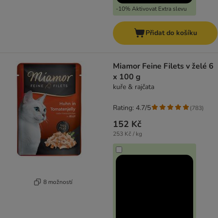
-10% Aktivovat Extra slevu
Přidat do košíku
Miamor Feine Filets v želé 6
x 100 g
kuře & rajčata
Rating: 4.7/5
(
783
)
152 Kč
253 Kč / kg
8 možností