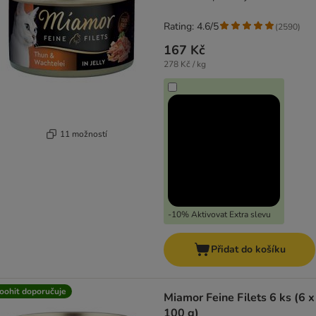
Rating: 4.6/5
(
2590
)
167 Kč
278 Kč / kg
11 možností
-10% Aktivovat Extra slevu
Přidat do košíku
oohit doporučuje
Miamor Feine Filets 6 ks (6 x
100 g)