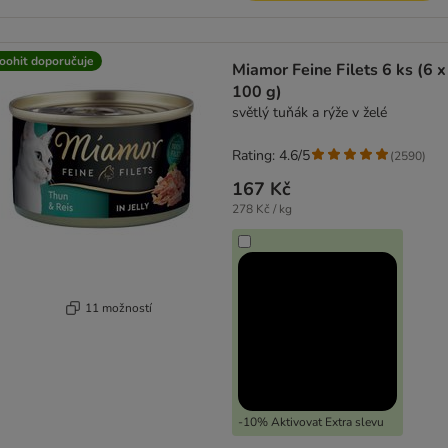
oohit doporučuje
Miamor Feine Filets 6 ks (6 x
100 g)
světlý tuňák a rýže v želé
Rating: 4.6/5
(
2590
)
167 Kč
278 Kč / kg
11 možností
-10% Aktivovat Extra slevu