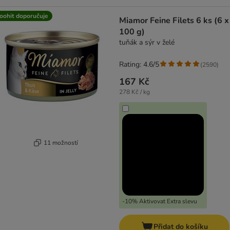
oohit doporučuje
Miamor Feine Filets 6 ks (6 x
100 g)
tuňák a sýr v želé
Rating: 4.6/5
(
2590
)
167 Kč
278 Kč / kg
11 možností
-10% Aktivovat Extra slevu
Přidat do košíku