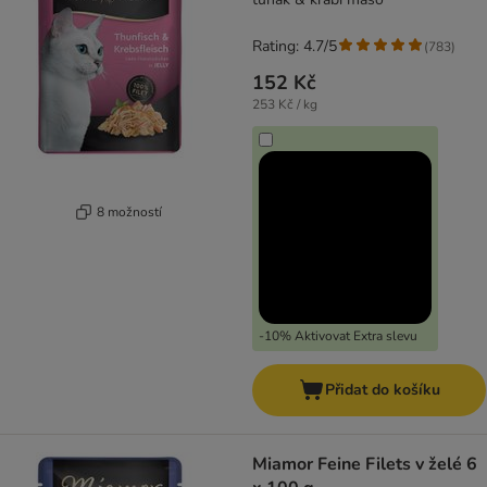
Rating: 4.7/5
(
783
)
152 Kč
253 Kč / kg
8 možností
-10% Aktivovat Extra slevu
Přidat do košíku
Miamor Feine Filets v želé 6