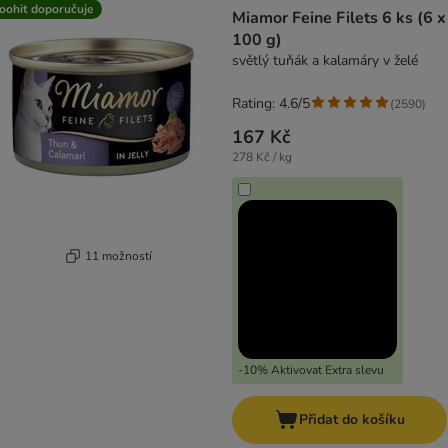
oohit doporučuje
Miamor Feine Filets 6 ks (6 x
100 g)
světlý tuňák a kalamáry v želé
Rating: 4.6/5
(
2590
)
167 Kč
278 Kč / kg
11 možností
-10% Aktivovat Extra slevu
Přidat do košíku