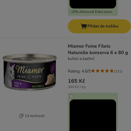
-10% Aktivovat Extra slevu
Přidat do košíku
Miamor Feine Filets
Naturelle konzerva 6 x 80 g
kuřecí a kachní
Rating: 4.6/5
(
331
)
165 Kč
344 Kč / kg
13 možností