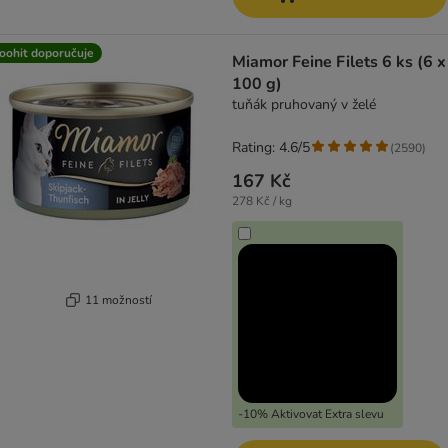
oohit doporučuje
Miamor Feine Filets 6 ks (6 x
100 g)
tuňák pruhovaný v želé
Rating: 4.6/5
(
2590
)
167 Kč
278 Kč / kg
11 možností
-10% Aktivovat Extra slevu