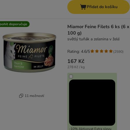
Přidat do košíku
oohit doporučuje
Miamor Feine Filets 6 ks (6 x
100 g)
světlý tuňák a zelenina v želé
Rating: 4.6/5
(
2590
)
167 Kč
278 Kč / kg
11 možností
-10% Aktivovat Extra slevu