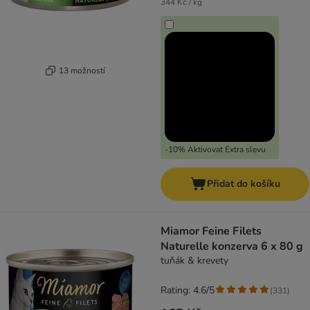
344 Kč / kg
13 možností
-10% Aktivovat Extra slevu
Přidat do košíku
Miamor Feine Filets
Naturelle konzerva 6 x 80 g
tuňák & krevety
Rating: 4.6/5
(
331
)