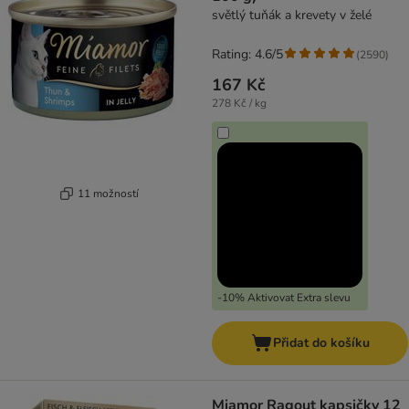
světlý tuňák a krevety v želé
Rating: 4.6/5
(
2590
)
167 Kč
278 Kč / kg
11 možností
-10% Aktivovat Extra slevu
Přidat do košíku
Miamor Ragout kapsičky 12