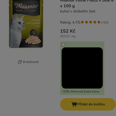
Miamor Feine Filets v želé 6
x 100 g
kuřecí v drůbežím želé
Rating: 4.7/5
(
783
)
152 Kč
253 Kč / kg
8 možností
-10% Aktivovat Extra slevu
Přidat do košíku