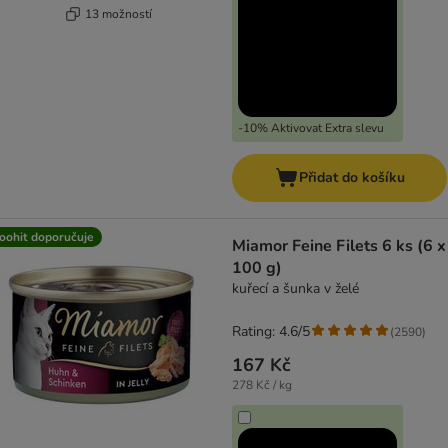
13 možností
-10% Aktivovat Extra slevu
Přidat do košíku
oohit doporučuje
Miamor Feine Filets 6 ks (6 x
100 g)
kuřecí a šunka v želé
Rating: 4.6/5
(
2590
)
167 Kč
278 Kč / kg