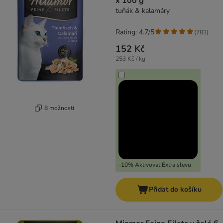
x 100 g
tuňák & kalamáry
Rating: 4.7/5
(
783
)
152 Kč
253 Kč / kg
8 možností
-10% Aktivovat Extra slevu
Přidat do košíku