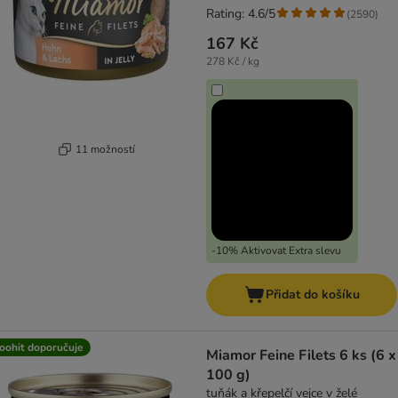
Rating: 4.6/5
(
2590
)
167 Kč
278 Kč / kg
11 možností
-10% Aktivovat Extra slevu
Přidat do košíku
oohit doporučuje
Miamor Feine Filets 6 ks (6 x
100 g)
tuňák a křepelčí vejce v želé