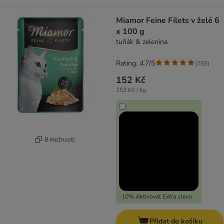
Miamor Feine Filets v želé 6
x 100 g
tuňák & zelenina
Rating: 4.7/5
(
783
)
152 Kč
253 Kč / kg
8 možností
-10% Aktivovat Extra slevu
Přidat do košíku