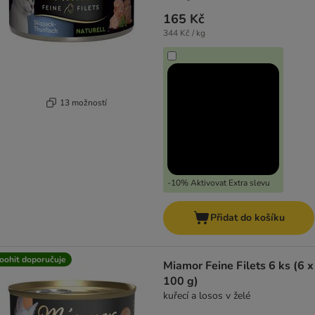
165 Kč
344 Kč / kg
13 možností
-10% Aktivovat Extra slevu
Přidat do košíku
oohit doporučuje
Miamor Feine Filets 6 ks (6 x
100 g)
kuřecí a losos v želé