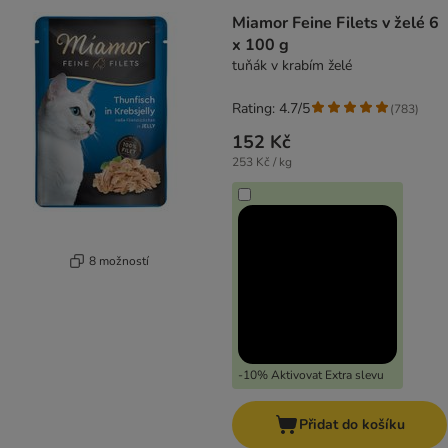
Miamor Feine Filets v želé 6
x 100 g
tuňák v krabím želé
Rating: 4.7/5
(
783
)
152 Kč
253 Kč / kg
8 možností
-10% Aktivovat Extra slevu
Přidat do košíku