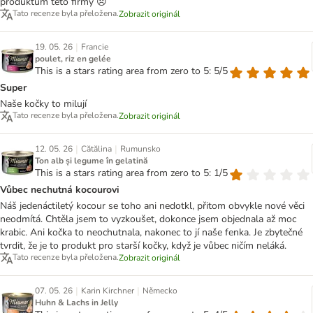
produktům této firmy 😞
Tato recenze byla přeložena.
Zobrazit originál
|
19. 05. 26
Francie
poulet, riz en gelée
This is a stars rating area from zero to 5: 5/5
Super
Naše kočky to milují
Tato recenze byla přeložena.
Zobrazit originál
|
|
12. 05. 26
Cătălina
Rumunsko
Ton alb și legume în gelatină
This is a stars rating area from zero to 5: 1/5
Vůbec nechutná kocourovi
Náš jedenáctiletý kocour se toho ani nedotkl, přitom obvykle nové věci
neodmítá. Chtěla jsem to vyzkoušet, dokonce jsem objednala až moc
krabic. Ani kočka to neochutnala, nakonec to jí naše fenka. Je zbytečné
tvrdit, že je to produkt pro starší kočky, když je vůbec ničím neláká.
Tato recenze byla přeložena.
Zobrazit originál
|
|
07. 05. 26
Karin Kirchner
Německo
Huhn & Lachs in Jelly