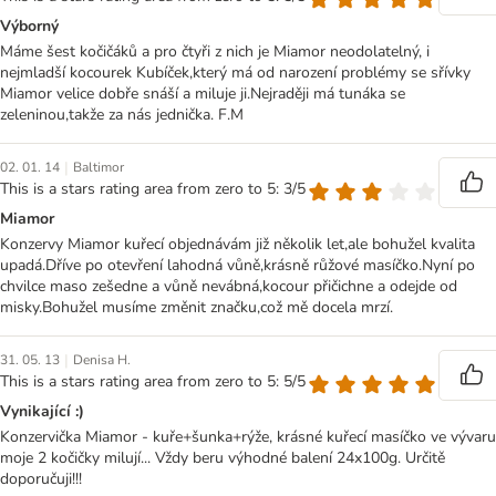
Výborný
Máme šest kočičáků a pro čtyři z nich je Miamor neodolatelný, i
nejmladší kocourek Kubíček,který má od narození problémy se sřívky
Miamor velice dobře snáší a miluje ji.Nejraději má tunáka se
zeleninou,takže za nás jednička. F.M
|
02. 01. 14
Baltimor
This is a stars rating area from zero to 5: 3/5
Miamor
Konzervy Miamor kuřecí objednávám již několik let,ale bohužel kvalita
upadá.Dříve po otevření lahodná vůně,krásně růžové masíčko.Nyní po
chvilce maso zešedne a vůně nevábná,kocour přičichne a odejde od
misky.Bohužel musíme změnit značku,což mě docela mrzí.
|
31. 05. 13
Denisa H.
This is a stars rating area from zero to 5: 5/5
Vynikající :)
Konzervička Miamor - kuře+šunka+rýže, krásné kuřecí masíčko ve vývaru
moje 2 kočičky milují... Vždy beru výhodné balení 24x100g. Určitě
doporučuji!!!