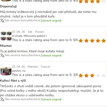
This is a stars rating area from zero to 5: 4/5
Doporučuji
Můj britský krátkosrstý jí normálně jen rybí příchutě, ale tohle mu
chutná, i když je v tom převážně kuře.
Tato recenze byla přeložena.
Zobrazit originál
|
|
07. 05. 26
Tati
Polsko
4 smaki, Mieszany pakiet I
This is a stars rating area from zero to 5: 5/5
Miamor
To je jediné krmivo, které moje koťata milují.
Tato recenze byla přeložena.
Zobrazit originál
|
|
23. 04. 26
Marielle
Francie
poulet, riz
This is a stars rating area from zero to 5: 3/5
Kuřecí filet s rýží
TitiSocks s chutí snědl vzorek, ale potom ignoroval zakoupené porce.
(Pro volné kočky z mého okolí) Kvalitu nezpochybňuji, myslím, že je to
jen otázka vkusu u vybíravého kočky.
Tato recenze byla přeložena.
Zobrazit originál