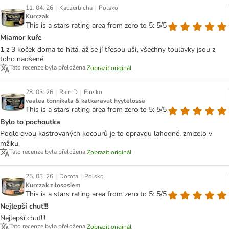
|
|
11. 04. 26
Kaczerbicha
Polsko
Kurczak
This is a stars rating area from zero to 5: 5/5
Miamor kuře
1 z 3 koček doma to hltá, až se jí třesou uši, všechny toulavky jsou z
toho nadšené
Tato recenze byla přeložena.
Zobrazit originál
|
|
28. 03. 26
Rain D
Finsko
vaalea tonnikala & katkaravut hyytelössä
This is a stars rating area from zero to 5: 5/5
Bylo to pochoutka
Podle dvou kastrovaných kocourů je to opravdu lahodné, zmizelo v
mžiku.
Tato recenze byla přeložena.
Zobrazit originál
|
|
25. 03. 26
Dorota
Polsko
Kurczak z łososiem
This is a stars rating area from zero to 5: 5/5
Nejlepší chuť!!!
Nejlepší chuť!!!
Tato recenze byla přeložena.
Zobrazit originál