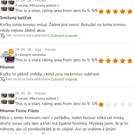
|
10. 06. 26
Polsko
4 smaki, Mieszany pakiet I
This is a stars rating area from zero to 5: 5/5
Smíšený balíček
Kočky tohle krmivo milují. Žádné jiné nesní. Bohužel na tohle krmivo
nikdy nejsou žádné akce.
Tato recenze byla přeložena.
Zobrazit originál
|
|
29. 05. 26
Aga
Polsko
6 różnych smaków
This is a stars rating area from zero to 5: 5/5
Miamor
Kočky to pěkně snědly, i když jsou na krmivo vybíravé.
Tato recenze byla přeložena.
Zobrazit originál
|
25. 05. 26
Polsko
4 smaki, Mieszany pakiet I
This is a stars rating area from zero to 5: 1/5
Miamor Feine Filets
Něco s tímto krmivem není v pořádku. Jeden kocour utíká od misky,
druhý zvrací celý den a třetí má špatné hovínka. Myslela jsem, že je to
náhoda, ale už poněkolikáté je to stejné. Asi se vrátíme k jiným