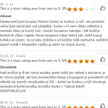
08. 11. 14
This is a stars rating area from zero to 5: 3/5
mlsoun
Opakovaně jsem koupila Miamor kuřecí se šunkou a rýží- ale poslední
várka byla úplně jiná, než předešlé- šunka v ní není vůbec viditelná a
namísto šťávy je hustý sulc- musím konzervu nakrájet, i tak kočičce
tentokrát vůbec nejede. Nová receptura nebyl dobrý tah. Ještě kupuji
tuňáka se sýrem- ta se taky změnila a už kočičce tolik nechutná, naštěstí
aspoň tuňák s křepelčími vajíčky je zatím na stejné úrovni.
|
14. 01. 14
Zuzana
This is a stars rating area from zero to 5: 5/5
Závisláček
Naší kočičce je 8 let, nemá zoubky, proto baští jen vařené a konzervy, je
to mlsný jazýček, ale tyto konzervičky miluje a kupujeme je pravidelně už
několik let, poměr cena/kvalita je OK - kuřecí se šunkou a rýží obsahuje
opravdová kuřecí prsíčka, kostičky šunky v "rýžové šťávě".
!!!DOPORUČUJI!!!
|
06. 01. 14
Michaela
This is a stars rating area from zero to 5: 5/5