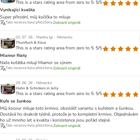
This is a stars rating area from zero to 5: 5/5
Vynikající kvalita
Super přírodní, můj kočička to miluje
Tato recenze byla přeložena.
Zobrazit originál
|
|
03. 07. 26
Martha Igl
Německo
Thunfisch & Käse
This is a stars rating area from zero to 5: 5/5
Miamor filety
Naše koťátka milují Miamor se sýrem.
Tato recenze byla přeložena.
Zobrazit originál
|
29. 06. 26
Německo
Huhn & Schinken in Jelly
This is a stars rating area from zero to 5: 5/5
Kuře se šunkou
Můj kocour miluje toto krmivo, obzvlášť variantu s kuřetem a šunkou.
Dostává ho dvakrát týdně, protože je to kompletní krmivo. Objednávám
ho už mnoho let a kvalita i konzistence jsou pořád stejné.
Tato recenze byla přeložena.
Zobrazit originál