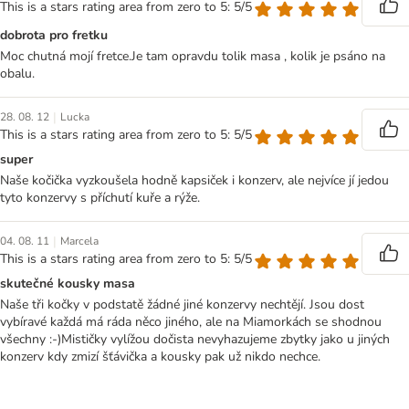
This is a stars rating area from zero to 5: 5/5
dobrota pro fretku
Moc chutná mojí fretce.Je tam opravdu tolik masa , kolik je psáno na
obalu.
|
28. 08. 12
Lucka
This is a stars rating area from zero to 5: 5/5
super
Naše kočička vyzkoušela hodně kapsiček i konzerv, ale nejvíce jí jedou
tyto konzervy s příchutí kuře a rýže.
|
04. 08. 11
Marcela
This is a stars rating area from zero to 5: 5/5
skutečné kousky masa
Naše tři kočky v podstatě žádné jiné konzervy nechtějí. Jsou dost
vybíravé každá má ráda něco jiného, ale na Miamorkách se shodnou
všechny :-)Mističky vylížou dočista nevyhazujeme zbytky jako u jiných
konzerv kdy zmizí šťávička a kousky pak už nikdo nechce.