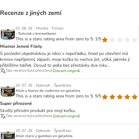
Recenze z jiných zemí
|
|
02. 08. 26
Monika
Polsko
- Tuńczyk z krewetkami
This is a stars rating area from zero to 5: 1/5
Miamor Jemné Filety
S poslední objednávkou je něco v nepořádku, hned po otevření má
krmivo nepříjemný zápach, moje kočka to nechce jíst, utíká, jakmile jí
přiblížíme talířek. Dosud to jedla bez přestávky dva roky…
Tato recenze byla přeložena.
Zobrazit originál
|
|
20. 07. 26
Deborah
Španělsko
Atún y huevo de codorniz en gelatina
This is a stars rating area from zero to 5: 5/5
Super přirozené
Skvělý přírodní produkt pro moji kočku.
Tato recenze byla přeložena.
Zobrazit originál
|
|
20. 07. 26
Deborah
Španělsko
Atún claro y gambas en gelatina