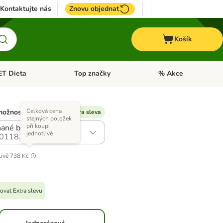
Kontaktujte nás
Znovu objednat
Košík
ET Dieta
Top značky
% Akce
t menu: Koně
Otevřít menu: + VET Dieta
Otevřít menu: Top znač
Celková cena
možností)
% Dostupná Extra sleva
stejných položek
při koupi
ané balení (3 druhy)
jednotlivě
0118.2
livě
738 Kč
ovat Extra slevu