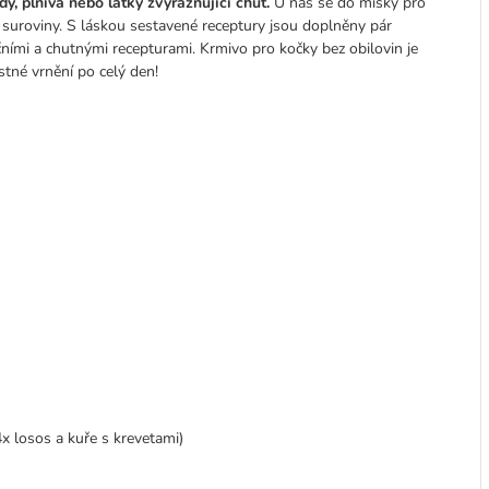
, plniva nebo látky zvýrazňující chuť.
U nás se do misky pro
 suroviny. S láskou sestavené receptury jsou doplněny pár
ními a chutnými recepturami. Krmivo pro kočky bez obilovin je
astné vrnění po celý den!
4x losos a kuře s krevetami)