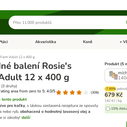
Hledat
produkty
Ptáci
Akvaristika
Koně
+ V
vřít menu: Malá zvířata
Otevřít menu: Ptáci
Otevřít menu: Akvaristika
Otevří
 Farm Adult 12 x 400 g
né balení Rosie's
Produkt (5 
mích
Adult 12 x 400 g
140
 (3 druhy)
-7.99%
jednot
 rating area from zero to 5: 4.0/5
(
306
)
679 Kč
 tento produkt
142 Kč / kg
ivo pro kočky
, s láskou sestavená receptura ze spousty
-15% Aktiv
a nebo ryb,
obohacená o hodnotný lososový olej a
e si zásoby!
další