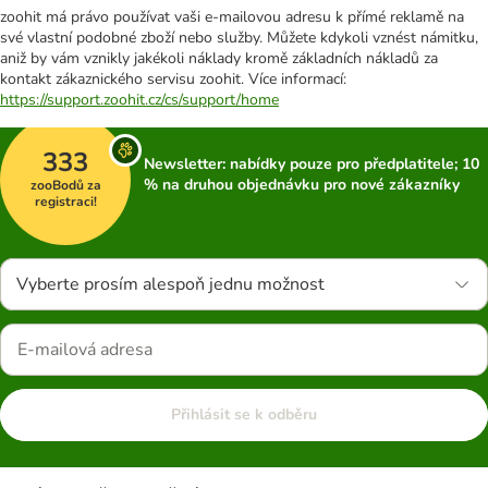
zoohit má právo používat vaši e-mailovou adresu k přímé reklamě na
své vlastní podobné zboží nebo služby. Můžete kdykoli vznést námitku,
aniž by vám vznikly jakékoli náklady kromě základních nákladů za
kontakt zákaznického servisu zoohit. Více informací:
https://support.zoohit.cz/cs/support/home
333
Newsletter: nabídky pouze pro předplatitele; 10
% na druhou objednávku pro nové zákazníky
zooBodů za
registraci!
Vyberte prosím alespoň jednu možnost
Přihlásit se k odběru