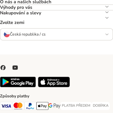
O nás a našich službách
Výhody pro vás
Nakupování a slevy
Zvolte zemi
Česká republika / cs
Způsoby platby
PLATBA PŘEDEM
DOBÍRKA
PLATBA PŘEDEM Payment Met
DOBÍRKA Pa
Visa Payment Method
Mastercard Payment Method
PayPal Payment Method
Apple pay Payment Method
GooglePay Payment Method