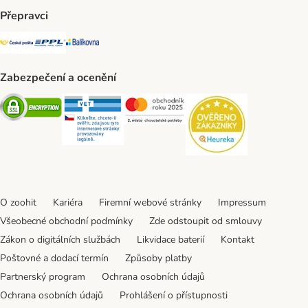
Přepravci
Česká pošta Shipping Method
PPL Shipping Method
Balíkovna Shipping Method
Zabezpečení a ocenění
Security
Security
Security
Security
O zoohit
Kariéra
Firemní webové stránky
Impressum
Všeobecné obchodní podmínky
Zde odstoupit od smlouvy
Zákon o digitálních službách
Likvidace baterií
Kontakt
Poštovné a dodací termín
Způsoby platby
Partnerský program
Ochrana osobních údajů
Ochrana osobních údajů
Prohlášení o přístupnosti