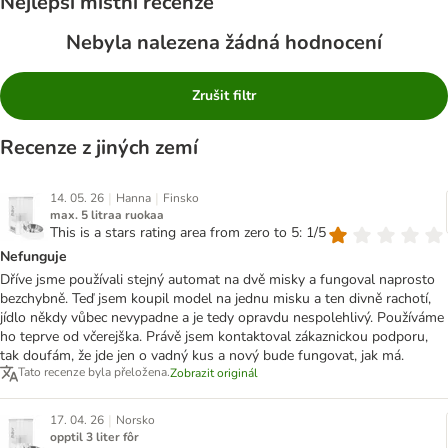
Nejlepší místní recenze
Nebyla nalezena žádná hodnocení
Zrušit filtr
Recenze z jiných zemí
|
|
14. 05. 26
Hanna
Finsko
max. 5 litraa ruokaa
This is a stars rating area from zero to 5: 1/5
Nefunguje
Dříve jsme používali stejný automat na dvě misky a fungoval naprosto
bezchybně. Teď jsem koupil model na jednu misku a ten divně rachotí,
jídlo někdy vůbec nevypadne a je tedy opravdu nespolehlivý. Používáme
ho teprve od včerejška. Právě jsem kontaktoval zákaznickou podporu,
tak doufám, že jde jen o vadný kus a nový bude fungovat, jak má.
Tato recenze byla přeložena.
Zobrazit originál
|
17. 04. 26
Norsko
opptil 3 liter fôr