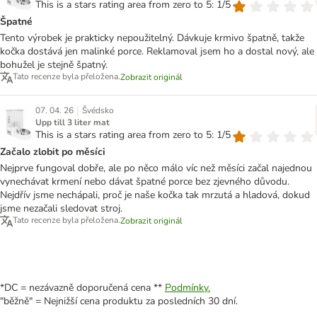
This is a stars rating area from zero to 5: 1/5
Špatné
Tento výrobek je prakticky nepoužitelný. Dávkuje krmivo špatně, takže
kočka dostává jen malinké porce. Reklamoval jsem ho a dostal nový, ale
bohužel je stejně špatný.
Tato recenze byla přeložena.
Zobrazit originál
|
07. 04. 26
Švédsko
Upp till 3 liter mat
This is a stars rating area from zero to 5: 1/5
Začalo zlobit po měsíci
Nejprve fungoval dobře, ale po něco málo víc než měsíci začal najednou
vynechávat krmení nebo dávat špatné porce bez zjevného důvodu.
Nejdřív jsme nechápali, proč je naše kočka tak mrzutá a hladová, dokud
jsme nezačali sledovat stroj.
Tato recenze byla přeložena.
Zobrazit originál
*DC = nezávazně doporučená cena **
Podmínky.
"běžně" = Nejnižší cena produktu za posledních 30 dní.