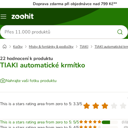
Doprava zdarma při objednávce nad 799 Kč**
Menu
Hledat
produkty
Kočky
Misky & fontánky & podložky
TIAKI
TIAKI automatické kr
22 hodnocení k produktu
TIAKI automatické krmítko
Nahrajte vaši fotku produktu
This is a stars rating area from zero to 5: 3.3/5
This is a stars rating area from zero to 5: 5/5
(
11
)
This is a stars rating area from zero to 5: 4/5
(
0
)