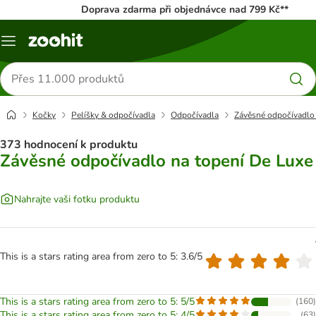
Doprava zdarma při objednávce nad 799 Kč**
Menu
Hledat
produkty
Kočky
Pelíšky & odpočívadla
Odpočívadla
Závěsné odpočívadlo 
373 hodnocení k produktu
Závěsné odpočívadlo na topení De Luxe
Nahrajte vaši fotku produktu
This is a stars rating area from zero to 5: 3.6/5
This is a stars rating area from zero to 5: 5/5
(
160
)
This is a stars rating area from zero to 5: 4/5
(
63
)