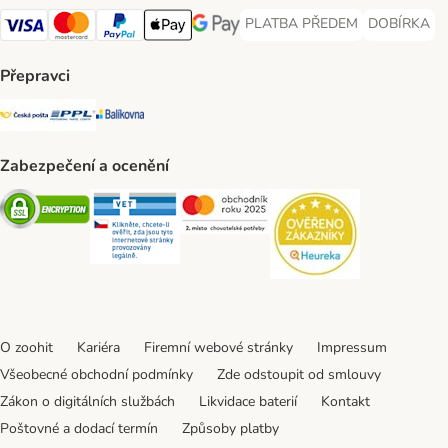
PLATBA PŘEDEM
DOBÍRKA
PLATBA PŘEDEM Payment Met
DOBÍRKA Pa
Visa Payment Method
Mastercard Payment Method
PayPal Payment Method
Apple pay Payment Method
GooglePay Payment Method
Přepravci
Česká pošta Shipping Method
PPL Shipping Method
Balíkovna Shipping Method
Zabezpečení a ocenění
Security
Security
Security
Security
O zoohit
Kariéra
Firemní webové stránky
Impressum
Všeobecné obchodní podmínky
Zde odstoupit od smlouvy
Zákon o digitálních službách
Likvidace baterií
Kontakt
Poštovné a dodací termín
Způsoby platby