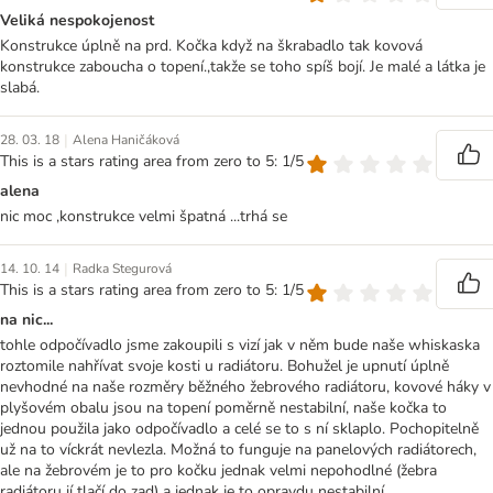
Veliká nespokojenost
Konstrukce úplně na prd. Kočka když na škrabadlo tak kovová
konstrukce zaboucha o topení.,takže se toho spíš bojí. Je malé a látka je
slabá.
|
28. 03. 18
Alena Haničáková
This is a stars rating area from zero to 5: 1/5
alena
nic moc ,konstrukce velmi špatná ...trhá se
|
14. 10. 14
Radka Stegurová
This is a stars rating area from zero to 5: 1/5
na nic...
tohle odpočívadlo jsme zakoupili s vizí jak v něm bude naše whiskaska
roztomile nahřívat svoje kosti u radiátoru. Bohužel je upnutí úplně
nevhodné na naše rozměry běžného žebrového radiátoru, kovové háky v
plyšovém obalu jsou na topení poměrně nestabilní, naše kočka to
jednou použila jako odpočívadlo a celé se to s ní sklaplo. Pochopitelně
už na to víckrát nevlezla. Možná to funguje na panelových radiátorech,
ale na žebrovém je to pro kočku jednak velmi nepohodlné (žebra
radiátoru jí tlačí do zad) a jednak je to opravdu nestabilní.