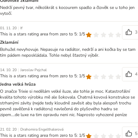
Obrovské zklamání
Nedrží pevný tvar, několikrát s kocourem spadlo a člověk se u toho jen
vytočí.
|
01. 11. 20
If
3
This is a stars rating area from zero to 5: 1/5
Zklamání
Bohužel nevyhovuje. Nepasuje na radiátor, nedrží a ani kočka by se tam
tím pádem neposkládala. Tohle nebyl šťastný výběr.
|
14. 10. 20
Jaroslav Pejchal
4
This is a stars rating area from zero to 5: 1/5
Jedna velká hrůza
O značce Trixie si nedělám velké iluze, ale tohle je moc. Katastrofální
kvalita tohoto výrobku mě ale šokovala. Chatrná kovová konstrukce se
strhanými závity (nejde tedy kloudně zavěsit aby byla alespoň trochu
pevně zavěčená k radiátoru) navlečená do plyšového hadru se
zipem....de luxe na tim opravdu neni nic. Naprosto vyhozené peníze
|
21. 02. 20
Drahomira Engelthalerová
5
This is a stars rating area from zero to 5: 1/5