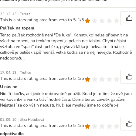
|
22. 12. 13
Tereza
This is a stars rating area from zero to 5: 1/5
Pelíšek na topení
Tento pelíšek rozhodně není "De luxe". Konstrukci nelze připevnit na
všechna topení, na tenkém topení je pelech nestabilní. Chybí nějaká
výztuha ve "spací" části pelíšku, plyšová látka je nekvalitní, trhá se,
celkově je pelíšek spíš menší, velká kočka se na něj nevejde. Rozhodně
nedoporučuji.
|
17. 04. 13
Trulice
This is a stars rating area from zero to 5: 1/5
U nás ne
Nic. Tři kočky, ani jediné dobrovolně použití. Snad je to tím, že dvě jsou
venkovanky a venku tráví hodně času. Doma berou zavděk gaučem.
Nejstarší se do výšin nepustí. Nuž, ale mysleli jsme to dobře :-)
|
01. 09. 10
Jitka Holubová
This is a stars rating area from zero to 5: 1/5
odpočivadlo