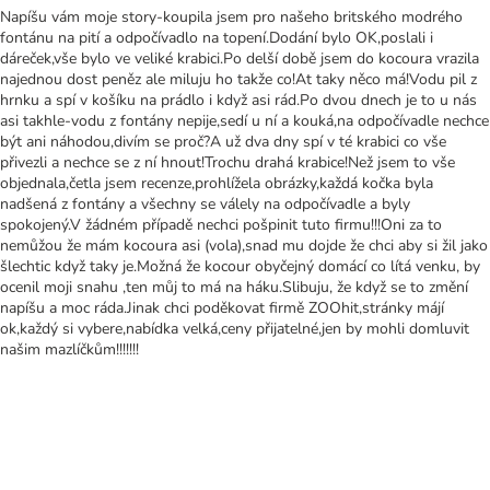
Napíšu vám moje story-koupila jsem pro našeho britského modrého
fontánu na pití a odpočívadlo na topení.Dodání bylo OK,poslali i
dáreček,vše bylo ve veliké krabici.Po delší době jsem do kocoura vrazila
najednou dost peněz ale miluju ho takže co!At taky něco má!Vodu pil z
hrnku a spí v košíku na prádlo i když asi rád.Po dvou dnech je to u nás
asi takhle-vodu z fontány nepije,sedí u ní a kouká,na odpočívadle nechce
být ani náhodou,divím se proč?A už dva dny spí v té krabici co vše
přivezli a nechce se z ní hnout!Trochu drahá krabice!Než jsem to vše
objednala,četla jsem recenze,prohlížela obrázky,každá kočka byla
nadšená z fontány a všechny se válely na odpočívadle a byly
spokojený.V žádném případě nechci pošpinit tuto firmu!!!Oni za to
nemůžou že mám kocoura asi (vola),snad mu dojde že chci aby si žil jako
šlechtic když taky je.Možná že kocour obyčejný domácí co lítá venku, by
ocenil moji snahu ,ten můj to má na háku.Slibuju, že když se to změní
napíšu a moc ráda.Jinak chci poděkovat firmě ZOOhit,stránky májí
ok,každý si vybere,nabídka velká,ceny přijatelné,jen by mohli domluvit
našim mazlíčkům!!!!!!!