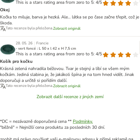
This is a stars rating area from zero to 5: 4/5
Okej
Kočka to miluje, barva je hezká. Ale... látka se po čase začne třepit, což je
škoda.
Tato recenze byla přeložena.
Zobrazit originál
|
28. 05. 26
Francie
- vert foncé : L 50 x l 42 x H 7,5 cm
This is a stars rating area from zero to 5: 4/5
Košík pro kočku
Krásná zelená nahradila béžovou. Tvar je stejný a líbí se všem mým
kočkám. Jediná slabina je, že jakákoli špína je na tom hned vidět. Jinak
doporučuji a určitě si pořídím další.
Tato recenze byla přeložena.
Zobrazit originál
Zobrazit další recenze z jiných zemí
*DC = nezávazně doporučená cena **
Podmínky.
"běžně" = Nejnižší cena produktu za posledních 30 dní.
zoohit má právo používat vaši e-mailovou adresu k přímé reklamě na