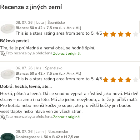
Recenze z jiných zemí
|
|
08. 07. 26
Lola
Španělsko
Blanca: 50 x 42 x 7,5 cm (L x An x Al)
This is a stars rating area from zero to 5: 4/5
Béžová postel
Tím, že je průhledná a nemá obal, se hodně špiní.
Tato recenze byla přeložena.
Zobrazit originál
|
|
06. 07. 26
Iris
Španělsko
Blanca: 50 x 42 x 7,5 cm (L x An x Al)
This is a stars rating area from zero to 5: 4/5
Dobrá, hezká, levná, ale…
Hezká, pěkná a levná. Dá se snadno vyprat a zůstává jako nová. Má dvě
strany – na zimu i na léto. Má ale jednu nevýhodu, a to že je příliš malá.
Pro koťata nebo menší kočky je super, ale pro větší kočky jim budou
viset tlapky nebo hlava ven ze všech stran.
Tato recenze byla přeložena.
Zobrazit originál
|
|
06. 07. 26
Jann
Nizozemsko
Donkergroen: L 50 x B 42 x H 7,5 cm