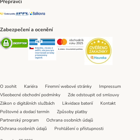
Přepravci
Česká pošta Shipping Method
PPL Shipping Method
Balíkovna Shipping Method
Zabezpečení a ocenění
Security
Security
Security
Security
O zoohit
Kariéra
Firemní webové stránky
Impressum
Všeobecné obchodní podmínky
Zde odstoupit od smlouvy
Zákon o digitálních službách
Likvidace baterií
Kontakt
Poštovné a dodací termín
Způsoby platby
Partnerský program
Ochrana osobních údajů
Ochrana osobních údajů
Prohlášení o přístupnosti