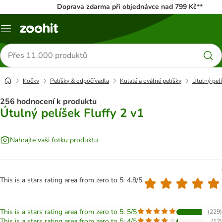
Doprava zdarma při objednávce nad 799 Kč**
Menu
Hledat
produkty
Kočky
Pelíšky & odpočívadla
Kulaté a oválné pelíšky
Útulný pelí
256 hodnocení k produktu
Útulný pelíšek Fluffy 2 v1
Nahrajte vaši fotku produktu
This is a stars rating area from zero to 5: 4.8/5
This is a stars rating area from zero to 5: 5/5
(
229
)
This is a stars rating area from zero to 5: 4/5
(
12
)