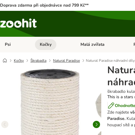
Doprava zdarma při objednávce nad 799 Kč**
Psi
Kočky
Malá zvířata
Otevřít menu: Psi
Otevřít menu: Kočky
Ote
Kočky
Škrabadla
Natural Paradise
Natural Paradise náhradní díly
Natur
náhrad
škrabadlo kula
This is a stars
Ohodnoťte
Zde najdete
vš
Paradise.
Kula
houpací sítě a 