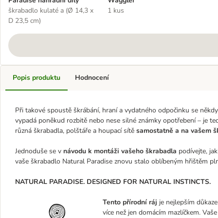
Paradise náhradní díly
Waggler
škrabadlo kulaté a (Ø 14,3 x
1 kus
D 23,5 cm)
Popis produktu
Hodnocení
Při takové spoustě škrábání, hraní a vydatného odpočinku se někdy 
vypadá poněkud rozbitě nebo nese silné známky opotřebení – je tedy
různá škrabadla, polštáře a houpací sítě
samostatně a na vašem šk
Jednoduše se v
návodu k montáži vašeho škrabadla
podívejte, jak
vaše škrabadlo Natural Paradise znovu stalo oblíbeným hřištěm pl
NATURAL PARADISE. DESIGNED FOR NATURAL INSTINCTS.
Tento přírodní ráj
je nejlepším důkazem
více než jen domácím mazlíčkem. Vaše 