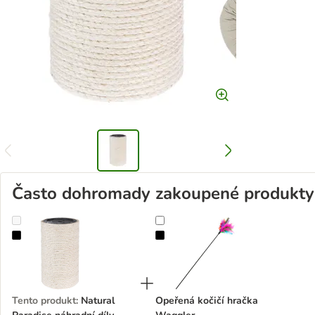
Často dohromady zakoupené produkty
Natural Paradise náhradní díly
Opeřená kočičí hračka Waggler
Tento produkt
:
Natural
Opeřená kočičí hračka