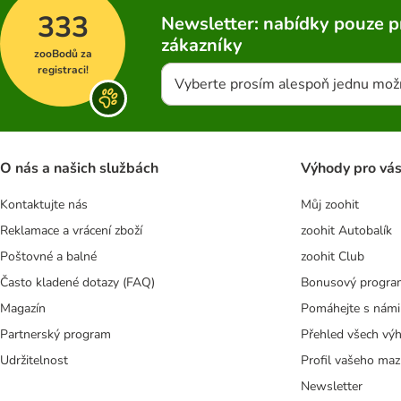
333
Newsletter: nabídky pouze p
zákazníky
zooBodů za
registraci!
Vyberte prosím alespoň jednu mož
O nás a našich službách
Výhody pro vá
Kontaktujte nás
Můj zoohit
Reklamace a vrácení zboží
zoohit Autobalík
Poštovné a balné
zoohit Club
Často kladené dotazy (FAQ)
Bonusový progra
Magazín
Pomáhejte s námi
Partnerský program
Přehled všech vý
Udržitelnost
Profil vašeho maz
Newsletter