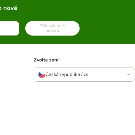
o nové
Přihlásit se k
odběru
Zvolte zemi
Česká republika / cs