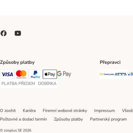
Způsoby platby
Přepravci
Česká poš
PP
Visa Payment Method
Mastercard Payment Method
PayPal Payment Method
Apple pay Payment Method
GooglePay Payment Method
PLATBA PŘEDEM
DOBÍRKA
PLATBA PŘEDEM Payment Method
DOBÍRKA Payment Method
O zoohit
Kariéra
Firemní webové stránky
Impressum
Všeob
Poštovné a dodací termín
Způsoby platby
Partnerský program
© zooplus SE
2026