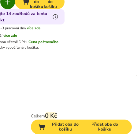
do
do
košíku
košíku
jte 14 zooBodů za tento
kt
-3 pracovní dny
více zde
ží
více zde
jsou včetně DPH.
Cena poštovného
ky vypočítaná v košíku.
0 Kč
Celkem
Přidat oba do
Přidat oba do
košíku
košíku