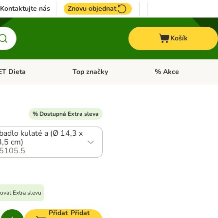
Kontaktujte nás
Znovu objednat
Košík
ET Dieta
Top značky
% Akce
t menu: Koně
Otevřít menu: + VET Dieta
Otevřít menu: Top znač
% Dostupná Extra sleva
badlo kulaté a (Ø 14,3 x
,5 cm)
5105.5
ovat Extra slevu
Přidat
Přidat