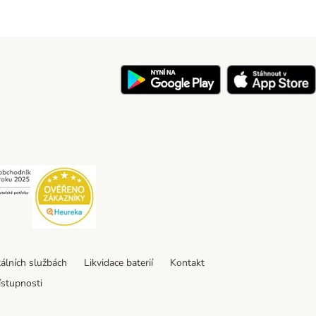
y
Security
Security
tálních službách
Likvidace baterií
Kontakt
ístupnosti