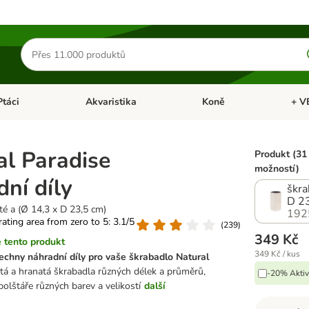
Hledat
produkty
Ptáci
Akvaristika
Koně
+ V
vřít menu: Malá zvířata
Otevřít menu: Ptáci
Otevřít menu: Akvaristika
Otevří
al Paradise
Produkt (31
možností)
ní díly
škra
D 23
té a (Ø 14,3 x D 23,5 cm)
192
 rating area from zero to 5: 3.1/5
(
239
)
349 Kč
 tento produkt
349 Kč / kus
echny náhradní díly pro vaše škrabadlo Natural
tá a hranatá škrabadla různých délek a průměrů,
-20% Aktiv
polštáře různých barev a velikostí
další