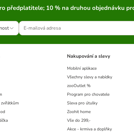
ro předplatitele; 10 % na druhou objednávku pr
nost
s
Nakupování a slevy
Mobilní aplikace
Všechny slevy a nabídky
zooOutlet %
m
Program pro chovatele
 zvířátkům
Sleva pro útulky
hod
Zoohit home
líčka
Vše do 299,-
Akce - krmiva a doplňky