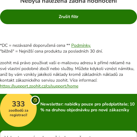
Nebyla nalezena žádná hodnocení
Zrušit filtr
*DC = nezávazně doporučená cena **
Podmínky.
"běžně" = Nejnižší cena produktu za posledních 30 dní.
zoohit má právo používat vaši e-mailovou adresu k přímé reklamě na
své vlastní podobné zboží nebo služby. Můžete kdykoli vznést námitku,
aniž by vám vznikly jakékoli náklady kromě základních nákladů za
kontakt zákaznického servisu zoohit. Více informací:
https://support.zoohit.cz/cs/support/home
333
Newsletter: nabídky pouze pro předplatitele; 10
% na druhou objednávku pro nové zákazníky
zooBodů za
registraci!