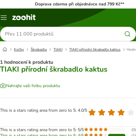
Doprava zdarma při objednávce nad 799 Kč**
Menu
Hledat
produkty
Kočky
Škrabadla
TIAKI
TIAKI přírodní škrabadlo kaktus
Hodno
1 hodnocení k produktu
TIAKI přírodní škrabadlo kaktus
Nahrajte vaši fotku produktu
This is a stars rating area from zero to 5: 4.0/5
This is a stars rating area from zero to 5: 5/5
(
0
)
This is a stars rating area from zero to 5: 4/5
(
1
)