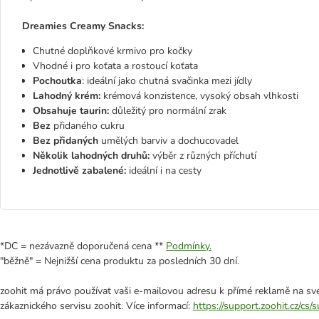
Dreamies Creamy Snacks:
Chutné doplňkové krmivo pro kočky
Vhodné i pro koťata a rostoucí koťata
Pochoutka
: ideální jako chutná svačinka mezi jídly
Lahodný krém:
krémová konzistence, vysoký obsah vlhkosti
Obsahuje taurin:
důležitý pro normální zrak
Bez
přidaného cukru
Bez přidaných
umělých barviv a dochucovadel
Několik lahodných druhů:
výběr z různých příchutí
Jednotlivě zabalené:
ideální i na cesty
*DC = nezávazně doporučená cena **
Podmínky.
"běžně" = Nejnižší cena produktu za posledních 30 dní.
zoohit má právo používat vaši e-mailovou adresu k přímé reklamě na své
zákaznického servisu zoohit. Více informací:
https://support.zoohit.cz/cs