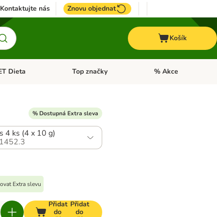
Kontaktujte nás
Znovu objednat
Košík
ET Dieta
Top značky
% Akce
t menu: Koně
Otevřít menu: + VET Dieta
Otevřít menu: Top znač
% Dostupná Extra sleva
s 4 ks (4 x 10 g)
1452.3
ovat Extra slevu
Přidat
Přidat
do
do