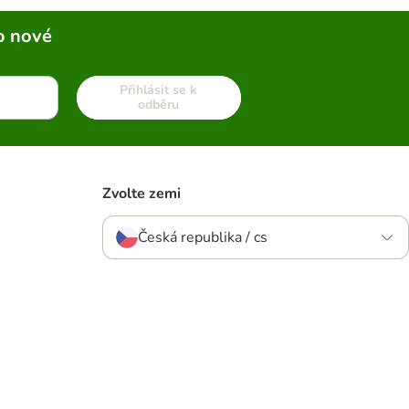
o nové
Přihlásit se k
odběru
Zvolte zemi
Česká republika / cs