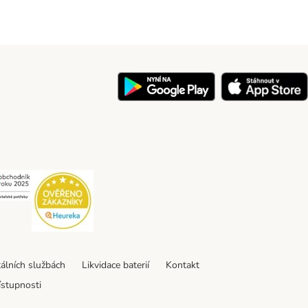
y
Security
Security
tálních službách
Likvidace baterií
Kontakt
ístupnosti