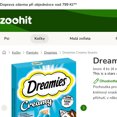
Doprava zdarma při objednávce nad 799 Kč**
Psi
Kočky
Malá zvířata
Otevřít menu: Psi
Otevřít menu: Kočky
Ote
Kočky
Pamlsky
Dreamies
Dreamies Creamy Snacks
Dream
losos 4 ks (4 x
This is a stars
Ohodnoťte
Pochoutka pro
krémový snack,
příchutí, v něk