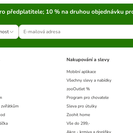
ro předplatitele; 10 % na druhou objednávku pr
nost
s
Nakupování a slevy
Mobilní aplikace
Všechny slevy a nabídky
zooOutlet %
m
Program pro chovatele
 zvířátkům
Sleva pro útulky
hod
Zoohit home
líčka
Vše do 299,-
Akce - krmiva a doplňky