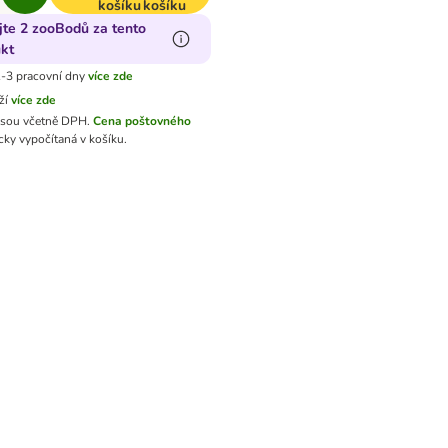
košíku
košíku
jte 2 zooBodů za tento
kt
-3 pracovní dny
více zde
ží
více zde
jsou včetně DPH.
Cena poštovného
ky vypočítaná v košíku.