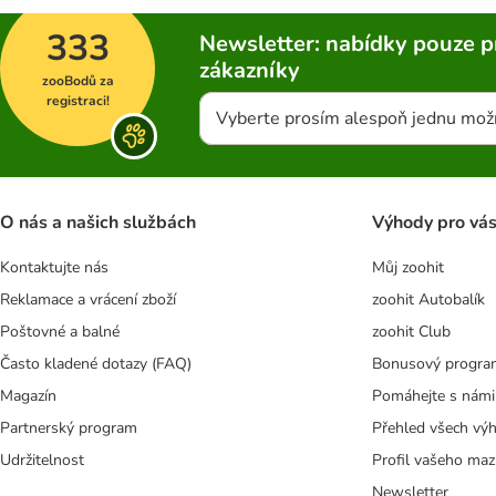
333
Newsletter: nabídky pouze p
zákazníky
zooBodů za
registraci!
Vyberte prosím alespoň jednu mož
O nás a našich službách
Výhody pro vá
Kontaktujte nás
Můj zoohit
Reklamace a vrácení zboží
zoohit Autobalík
Poštovné a balné
zoohit Club
Často kladené dotazy (FAQ)
Bonusový progra
Magazín
Pomáhejte s námi
Partnerský program
Přehled všech vý
Udržitelnost
Profil vašeho maz
Newsletter