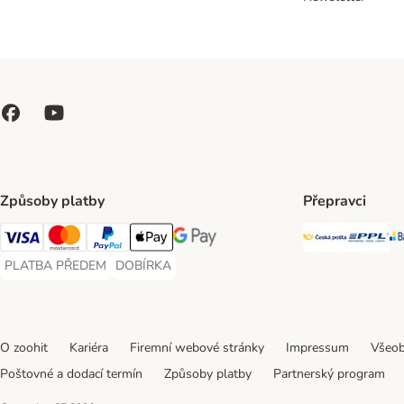
Způsoby platby
Přepravci
Česká poš
PP
Visa Payment Method
Mastercard Payment Method
PayPal Payment Method
Apple pay Payment Method
GooglePay Payment Method
PLATBA PŘEDEM
DOBÍRKA
PLATBA PŘEDEM Payment Method
DOBÍRKA Payment Method
O zoohit
Kariéra
Firemní webové stránky
Impressum
Všeob
Poštovné a dodací termín
Způsoby platby
Partnerský program