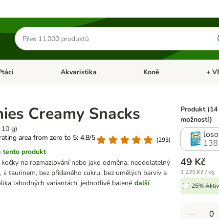
Hledat
produkty
Ptáci
Akvaristika
Koně
+ V
vřít menu: Malá zvířata
Otevřít menu: Ptáci
Otevřít menu: Akvaristika
Otevří
ies Creamy Snacks
Produkt (14
možností)
 10 g)
loso
 rating area from zero to 5: 4.8/5
(
293
)
138
 tento produkt
49 Kč
 kočky na rozmazlování nebo jako odměna, neodolatelný
 s taurinem, bez přidaného cukru, bez umělých barviv a
1 225 Kč / kg
olika lahodných variantách, jednotlivě balené
další
-25% Aktiv