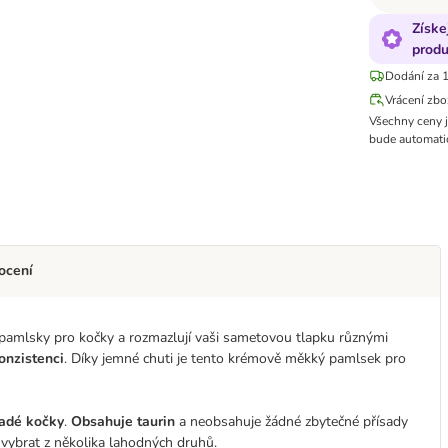
Získe
produ
Dodání za 1
Vrácení zbo
Všechny ceny 
bude automatic
ocení
pamlsky pro kočky a rozmazlují vaši sametovou tlapku různými
onzistenci
. Díky jemné chuti je tento krémově měkký pamlsek pro
ladé kočky
.
Obsahuje taurin
a neobsahuje žádné zbytečné přísady
vybrat z několika lahodných druhů.