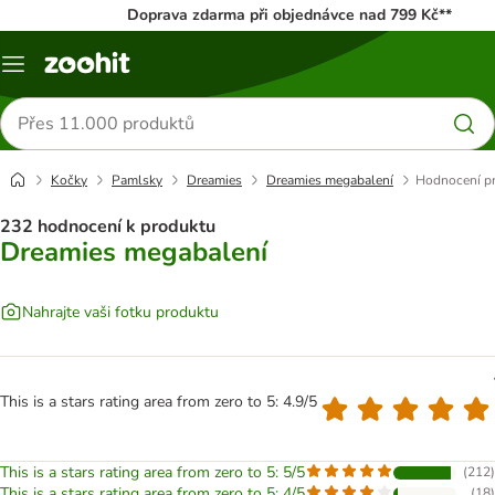
Doprava zdarma při objednávce nad 799 Kč**
Menu
Hledat
produkty
Kočky
Pamlsky
Dreamies
Dreamies megabalení
Hodnocení p
232 hodnocení k produktu
Dreamies megabalení
Nahrajte vaši fotku produktu
This is a stars rating area from zero to 5: 4.9/5
This is a stars rating area from zero to 5: 5/5
(
212
)
This is a stars rating area from zero to 5: 4/5
(
18
)