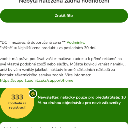
Nebyla nalezena žádná hodnocení
Zrušit filtr
*DC = nezávazně doporučená cena **
Podmínky.
"běžně" = Nejnižší cena produktu za posledních 30 dní.
zoohit má právo používat vaši e-mailovou adresu k přímé reklamě na
své vlastní podobné zboží nebo služby. Můžete kdykoli vznést námitku,
aniž by vám vznikly jakékoli náklady kromě základních nákladů za
kontakt zákaznického servisu zoohit. Více informací:
https://support.zoohit.cz/cs/support/home
333
Newsletter: nabídky pouze pro předplatitele; 10
% na druhou objednávku pro nové zákazníky
zooBodů za
registraci!