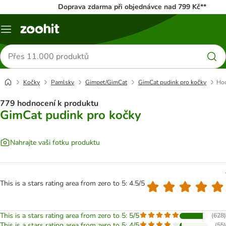
Doprava zdarma při objednávce nad 799 Kč**
Menu
Hledat
produkty
Kočky
Pamlsky
Gimpet/GimCat
GimCat pudink pro kočky
Hod
779 hodnocení k produktu
GimCat pudink pro kočky
Nahrajte vaši fotku produktu
This is a stars rating area from zero to 5: 4.5/5
This is a stars rating area from zero to 5: 5/5
(
628
)
This is a stars rating area from zero to 5: 4/5
(
55
)