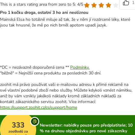
1
This is a stars rating area from zero to 5: 4/5
Pro 1 kočku droga, ostatní 3 ho ani neolíznou
Mainská Elsa ho totálně miluje až tak, že v něm jí rozdrcené léky, které
jsou tak hnusné, že mě po nich brněl apotom upadl jazyk.
*DC = nezávazně doporučená cena **
Podmínky.
"běžně" = Nejnižší cena produktu za posledních 30 dní.
zoohit má právo používat vaši e-mailovou adresu k přímé reklamě na
své vlastní podobné zboží nebo služby. Můžete kdykoli vznést námitku,
aniž by vám vznikly jakékoli náklady kromě základních nákladů za
kontakt zákaznického servisu zoohit. Více informací:
https://support.zoohit.cz/cs/support/home
333
Newsletter: nabídky pouze pro předplatitele; 10
% na druhou objednávku pro nové zákazníky
zooBodů za