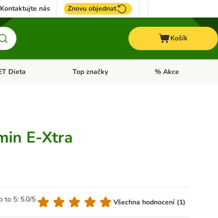
Kontaktujte nás
Znovu objednat
Košík
ET Dieta
Top značky
% Akce
t menu: Koně
Otevřít menu: + VET Dieta
Otevřít menu: Top znač
min E-Xtra
o to 5: 5.0/5
Všechna hodnocení (1)