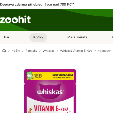
Doprava zdarma při objednávce nad 799 Kč**
Psi
Kočky
Malá zvířata
Otevřít menu: Psi
Otevřít menu: Kočky
Ote
Kočky
Pamlsky
Whiskas
Whiskas Vitamin E-Xtra
Hodnocení 