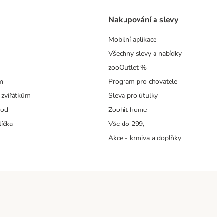
s
Nakupování a slevy
Mobilní aplikace
Všechny slevy a nabídky
zooOutlet %
m
Program pro chovatele
 zvířátkům
Sleva pro útulky
hod
Zoohit home
líčka
Vše do 299,-
Akce - krmiva a doplňky