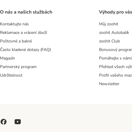
O nás a našich službách
Výhody pro vá
Kontaktujte nás
Můj zoohit
Reklamace a vrácení zboží
zoohit Autobalík
Poštovné a balné
zoohit Club
Často kladené dotazy (FAQ)
Bonusový progra
Magazín
Pomáhejte s námi
Partnerský program
Přehled všech vý
Udržitelnost
Profil vašeho maz
Newsletter