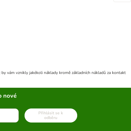
 by vám vznikly jakékoli náklady kromě základních nákladů za kontakt
o nové
Přihlásit se k
odběru