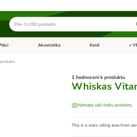
Hledat
produkty
Ptáci
Akvaristika
Koně
+ V
vřít menu: Malá zvířata
Otevřít menu: Ptáci
Otevřít menu: Akvaristika
Otevří
produktu
1 hodnocení k produktu
Whiskas Vita
Nahrajte vaši fotku produktu
This is a stars rating area from zer