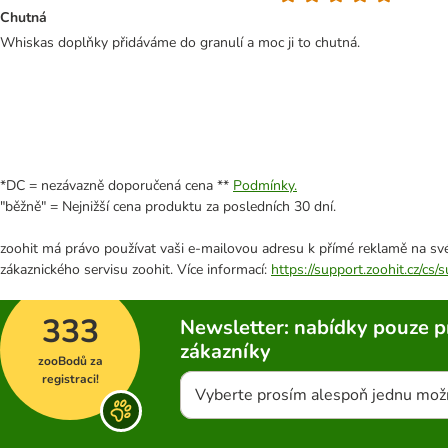
Chutná
Whiskas doplňky přidáváme do granulí a moc ji to chutná.
*DC = nezávazně doporučená cena **
Podmínky.
"běžně" = Nejnižší cena produktu za posledních 30 dní.
zoohit má právo používat vaši e-mailovou adresu k přímé reklamě na své
zákaznického servisu zoohit. Více informací:
https://support.zoohit.cz/cs
333
Newsletter: nabídky pouze p
zákazníky
zooBodů za
registraci!
Vyberte prosím alespoň jednu mož