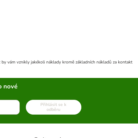
 by vám vznikly jakékoli náklady kromě základních nákladů za kontakt
o nové
Přihlásit se k
odběru