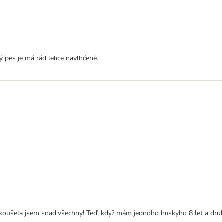
ý pes je má rád lehce navlhčené.
vyzkoušela jsem snad všechny! Teď, když mám jednoho huskyho 8 let a dru