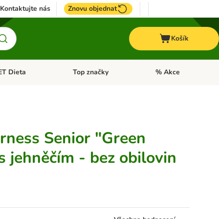
Kontaktujte nás
Znovu objednat
Košík
ET Dieta
Top značky
% Akce
t menu: Koně
Otevřít menu: + VET Dieta
Otevřít menu: Top znač
rness Senior "Green
 s jehněčím - bez obilovin