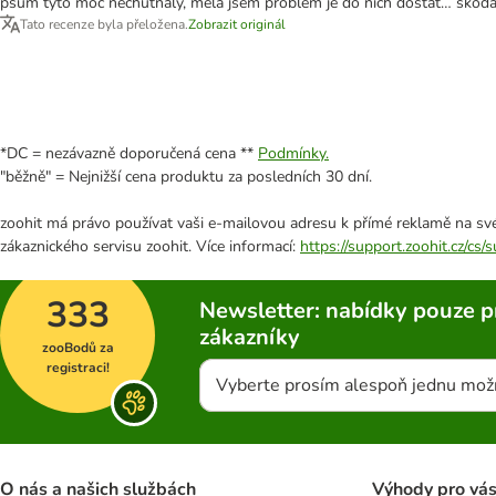
psům tyto moc nechutnaly, měla jsem problém je do nich dostat… škod
Tato recenze byla přeložena.
Zobrazit originál
*DC = nezávazně doporučená cena **
Podmínky.
"běžně" = Nejnižší cena produktu za posledních 30 dní.
zoohit má právo používat vaši e-mailovou adresu k přímé reklamě na své
zákaznického servisu zoohit. Více informací:
https://support.zoohit.cz/cs
333
Newsletter: nabídky pouze p
zákazníky
zooBodů za
registraci!
Vyberte prosím alespoň jednu mož
O nás a našich službách
Výhody pro vá