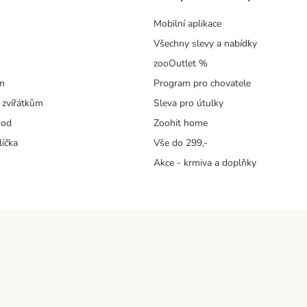
Mobilní aplikace
Všechny slevy a nabídky
zooOutlet %
m
Program pro chovatele
 zvířátkům
Sleva pro útulky
hod
Zoohit home
líčka
Vše do 299,-
Akce - krmiva a doplňky