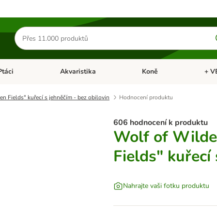
Hledat
produkty
Ptáci
Akvaristika
Koně
+ V
vřít menu: Malá zvířata
Otevřít menu: Ptáci
Otevřít menu: Akvaristika
Otevří
n Fields" kuřecí s jehněčím - bez obilovin
Hodnocení produktu
606 hodnocení k produktu
Wolf of Wilde
Fields" kuřecí
Nahrajte vaši fotku produktu