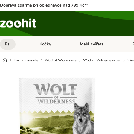
Doprava zdarma při objednávce nad 799 Kč**
Psi
Kočky
Malá zvířata
Otevřít menu: Psi
Otevřít menu: Kočky
Ote
Psi
Granule
Wolf of Wilderness
Wolf of Wilderness Senior "Gree