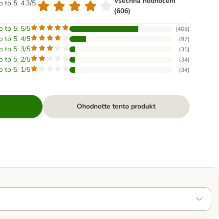
Všechna hodnocení
o to 5: 4.3/5
(606)
o to 5: 5/5
(
406
)
o to 5: 4/5
(
97
)
o to 5: 3/5
(
35
)
o to 5: 2/5
(
34
)
o to 5: 1/5
(
34
)
Ohodnoťte tento produkt