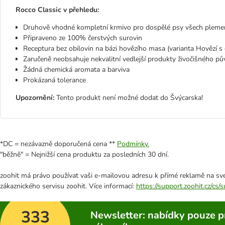
Rocco Classic v přehledu:
Druhově vhodné kompletní krmivo pro dospělé psy všech pleme
Připraveno ze 100% čerstvých surovin
Receptura bez obilovin na bázi hovězího masa (varianta Hovězí s
Zaručeně neobsahuje nekvalitní vedlejší produkty živočišného pů
Žádná chemická aromata a barviva
Prokázaná tolerance
Upozornění:
Tento produkt není možné dodat do Švýcarska!
*DC = nezávazně doporučená cena **
Podmínky.
"běžně" = Nejnižší cena produktu za posledních 30 dní.
zoohit má právo používat vaši e-mailovou adresu k přímé reklamě na své
zákaznického servisu zoohit. Více informací:
https://support.zoohit.cz/cs
333
Newsletter: nabídky pouze p