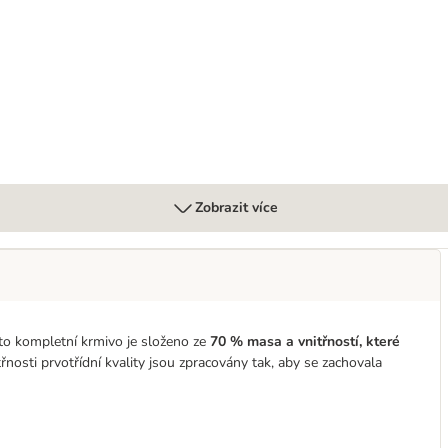
ní 6 x 800 g
Zobrazit více
to kompletní krmivo je složeno ze
70 % masa a vnitřností, které
nosti prvotřídní kvality jsou zpracovány tak, aby se zachovala