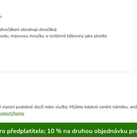
n
 divočákem obsahuje divočáka)
vodu, masovou moučku a rostlinné bílkoviny jako plnidlo
 vlastní podobné zboží nebo služby. Můžete kdykoli vznést námitku, aniž
/support/home
ro předplatitele; 10 % na druhou objednávku pr