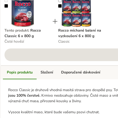
Rocco Classic 6 x 800 g
Rocco míchané balení na vyzkouše
Tento produkt
:
Rocco
Rocco míchané balení na
Classic 6 x 800 g
vyzkoušení 6 x 800 g
Čisté hovězí
Classic
Popis produktu
Složení
Doporučené dávkování
Rocco Classic je druhově vhodná masitá strava pro dospělé psy. To
jsou 100% čerstvé.
Krmivo neobsahuje obiloviny. Čisté maso a vnitř
výrazná chuť masa, přirozené kousky a živiny.
Vysoce kvalitní maso, které bude vašemu psovi chutnat.