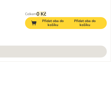
0 Kč
Celkem
Přidat oba do
Přidat oba do
košíku
košíku