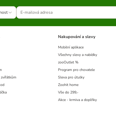
nost
s
Nakupování a slevy
Mobilní aplikace
Všechny slevy a nabídky
zooOutlet %
m
Program pro chovatele
 zvířátkům
Sleva pro útulky
hod
Zoohit home
líčka
Vše do 299,-
Akce - krmiva a doplňky