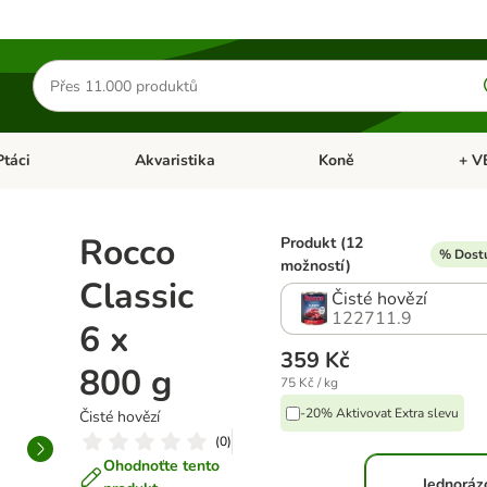
Hledat
produkty
Ptáci
Akvaristika
Koně
+ V
vřít menu: Malá zvířata
Otevřít menu: Ptáci
Otevřít menu: Akvaristika
Otevří
Rocco
Produkt (12
% Dostu
možností)
Classic
Čisté hovězí
122711.9
6 x
359 Kč
800 g
75 Kč / kg
-20% Aktivovat Extra slevu
Čisté hovězí
(
0
)
Ohodnoťte tento
Jednoráz