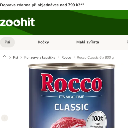
Doprava zdarma při objednávce nad 799 Kč**
Psi
Kočky
Malá zvířata
Otevřít menu: Psi
Otevřít menu: Kočky
Ote
Psi
Konzervy a kapsičky
Rocco
Rocco Classic 6 x 800 g