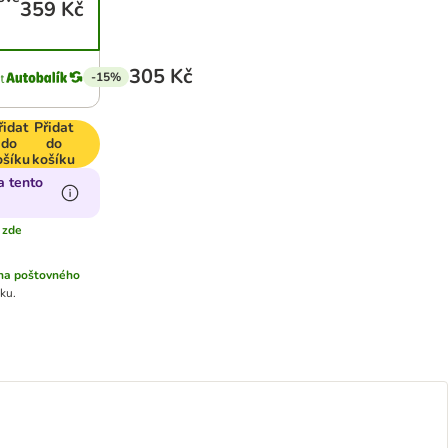
359 Kč
305 Kč
-15%
řidat
Přidat
do
do
ošíku
košíku
a tento
 zde
na poštovného
ku.