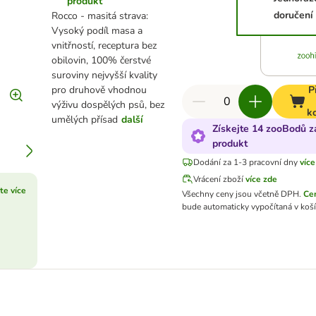
produkt
doručení
Rocco - masitá strava:
Vysoký podíl masa a
vnitřností, receptura bez
obilovin, 100% čerstvé
suroviny nejvyšší kvality
pro druhově vhodnou
P
výživu dospělých psů, bez
k
umělých přísad
další
Získejte 14 zooBodů z
produkt
Dodání za 1-3 pracovní dny
více
Vrácení zboží
více zde
ěte více
Všechny ceny jsou včetně DPH.
Ce
bude automaticky vypočítaná v koší