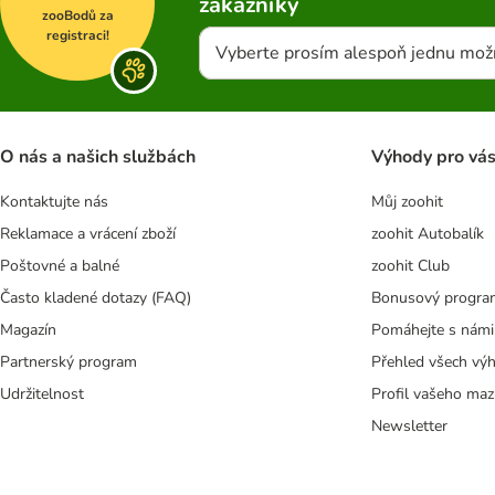
zákazníky
zooBodů za
registraci!
Vyberte prosím alespoň jednu mož
O nás a našich službách
Výhody pro vá
Kontaktujte nás
Můj zoohit
Reklamace a vrácení zboží
zoohit Autobalík
Poštovné a balné
zoohit Club
Často kladené dotazy (FAQ)
Bonusový progra
Magazín
Pomáhejte s námi
Partnerský program
Přehled všech vý
Udržitelnost
Profil vašeho maz
Newsletter