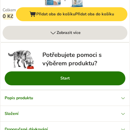
Celkem
Přidat oba do košíku
Přidat oba do košíku
0 Kč
Zobrazit více
Potřebujete pomoci s
výběrem produktu?
Start
Popis produktu
Složení
Doporučené dávkování