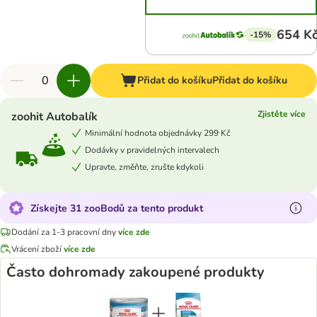
654 K
-15%
Přidat do košíku
Přidat do košíku
Zjistěte více
zoohit Autobalík
Minimální hodnota objednávky 299 Kč
Dodávky v pravidelných intervalech
Upravte, změňte, zrušte kdykoli
Získejte 31 zooBodů za tento produkt
Dodání za 1-3 pracovní dny
více zde
Vrácení zboží
více zde
Často dohromady zakoupené produkty