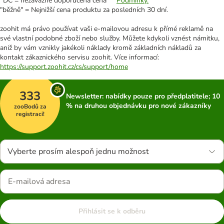
*DC = nezávazně doporučená cena **
Podmínky.
"běžně" = Nejnižší cena produktu za posledních 30 dní.
zoohit má právo používat vaši e-mailovou adresu k přímé reklamě na
své vlastní podobné zboží nebo služby. Můžete kdykoli vznést námitku,
aniž by vám vznikly jakékoli náklady kromě základních nákladů za
kontakt zákaznického servisu zoohit. Více informací:
https://support.zoohit.cz/cs/support/home
333
Newsletter: nabídky pouze pro předplatitele; 10
% na druhou objednávku pro nové zákazníky
zooBodů za
registraci!
Vyberte prosím alespoň jednu možnost
Přihlásit se k odběru