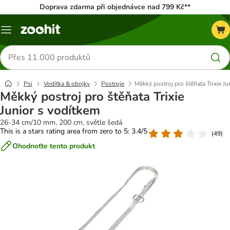
Doprava zdarma při objednávce nad 799 Kč**
Menu
Hledat
produkty
Psi
Vodítka & obojky
Postroje
Měkký postroj pro štěňata Trixie Ju
Měkký postroj pro štěňata Trixie
Junior s vodítkem
26-34 cm/10 mm, 200 cm, světle šedá
This is a stars rating area from zero to 5: 3.4/5
(
49
)
Ohodnoťte tento produkt