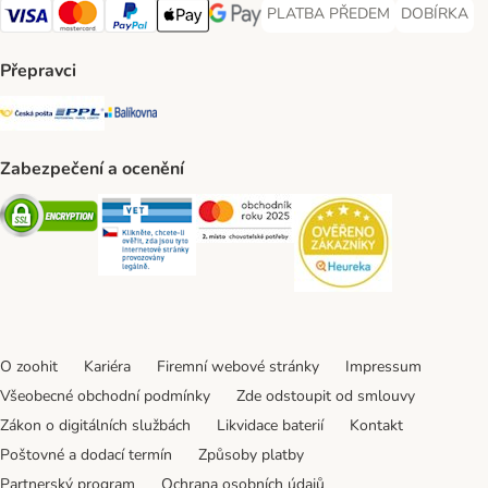
PLATBA PŘEDEM
DOBÍRKA
PLATBA PŘEDEM Payment Met
DOBÍRKA Pa
Visa Payment Method
Mastercard Payment Method
PayPal Payment Method
Apple pay Payment Method
GooglePay Payment Method
Přepravci
Česká pošta Shipping Method
PPL Shipping Method
Balíkovna Shipping Method
Zabezpečení a ocenění
Security
Security
Security
Security
O zoohit
Kariéra
Firemní webové stránky
Impressum
Všeobecné obchodní podmínky
Zde odstoupit od smlouvy
Zákon o digitálních službách
Likvidace baterií
Kontakt
Poštovné a dodací termín
Způsoby platby
Partnerský program
Ochrana osobních údajů