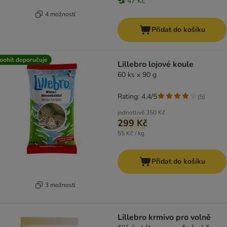
47 Kč
4 možností
Přidat do košíku
oohit doporučuje
Lillebro lojové koule
60 ks x 90 g
Rating: 4.4/5
(
5
)
jednotlivě
350 Kč
299 Kč
55 Kč / kg
Přidat do košíku
3 možností
Lillebro krmivo pro volně