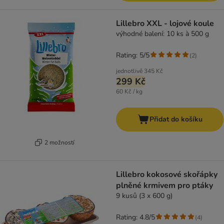
Lillebro XXL - lojové koule
výhodné balení: 10 ks à 500 g
Rating: 5/5
(
2
)
jednotlivě
345 Kč
299 Kč
60 Kč / kg
Přidat do košíku
2 možností
Lillebro kokosové skořápky
plněné krmivem pro ptáky
9 kusů (3 x 600 g)
Rating: 4.8/5
(
4
)