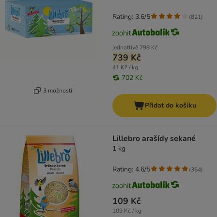
Rating: 3.6/5
(
821
)
jednotlivě
798 Kč
739 Kč
41 Kč / kg
702 Kč
3 možností
Přidat do košíku
Lillebro arašídy sekané
1 kg
Rating: 4.6/5
(
364
)
109 Kč
109 Kč / kg