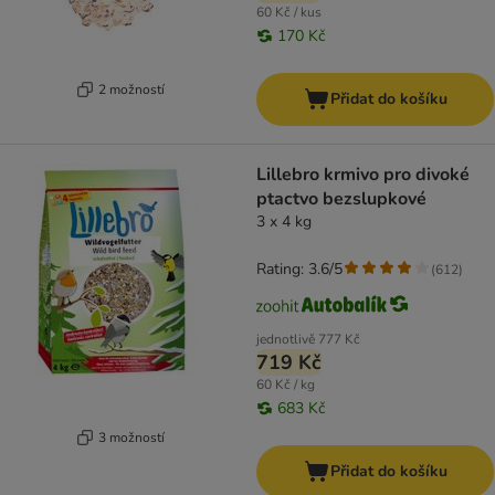
60 Kč / kus
170 Kč
2 možností
Přidat do košíku
Lillebro krmivo pro divoké
ptactvo bezslupkové
3 x 4 kg
Rating: 3.6/5
(
612
)
jednotlivě
777 Kč
719 Kč
60 Kč / kg
683 Kč
3 možností
Přidat do košíku