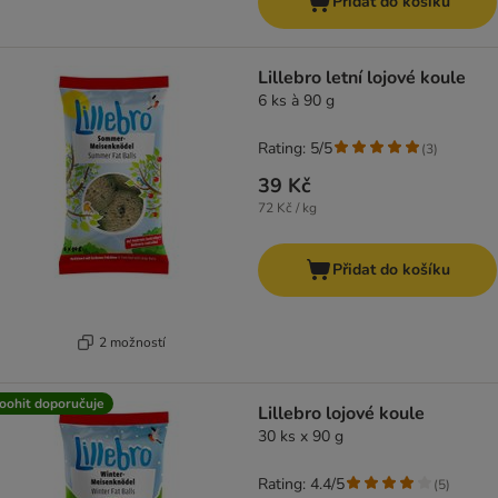
Přidat do košíku
Lillebro letní lojové koule
6 ks à 90 g
Rating: 5/5
(
3
)
39 Kč
72 Kč / kg
Přidat do košíku
2 možností
oohit doporučuje
Lillebro lojové koule
30 ks x 90 g
Rating: 4.4/5
(
5
)