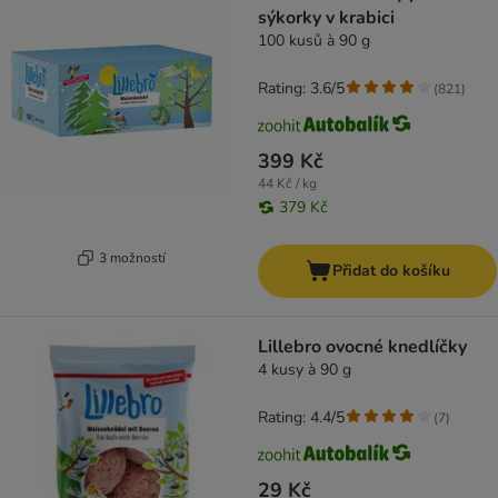
sýkorky v krabici
100 kusů à 90 g
Rating: 3.6/5
(
821
)
399 Kč
44 Kč / kg
379 Kč
3 možností
Přidat do košíku
Lillebro ovocné knedlíčky
4 kusy à 90 g
Rating: 4.4/5
(
7
)
29 Kč