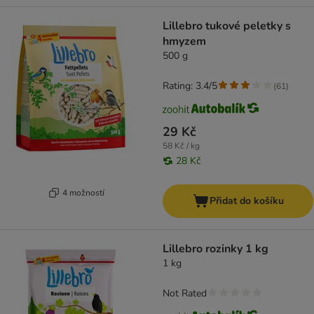
Lillebro tukové peletky s
hmyzem
500 g
Rating: 3.4/5
(
61
)
29 Kč
58 Kč / kg
28 Kč
4 možností
Přidat do košíku
Lillebro rozinky 1 kg
1 kg
Not Rated