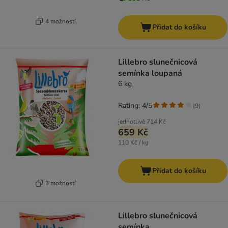
4 možností
Přidat do košíku
Lillebro slunečnicová
semínka loupaná
6 kg
Rating: 4/5
(
9
)
jednotlivě
714 Kč
659 Kč
110 Kč / kg
Přidat do košíku
3 možností
Lillebro slunečnicová
semínka