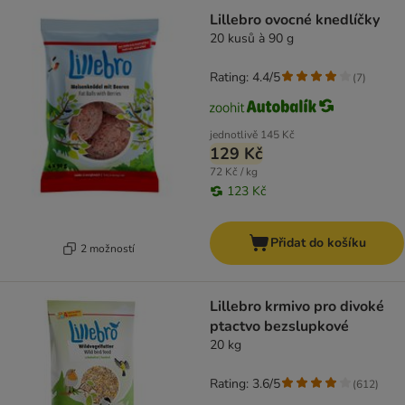
Lillebro ovocné knedlíčky
20 kusů à 90 g
Rating: 4.4/5
(
7
)
jednotlivě
145 Kč
129 Kč
72 Kč / kg
123 Kč
Přidat do košíku
2 možností
Lillebro krmivo pro divoké
ptactvo bezslupkové
20 kg
Rating: 3.6/5
(
612
)