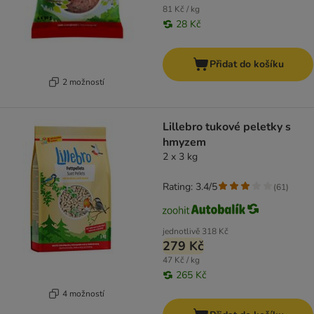
81 Kč / kg
28 Kč
Přidat do košíku
2 možností
Lillebro tukové peletky s
hmyzem
2 x 3 kg
Rating: 3.4/5
(
61
)
jednotlivě
318 Kč
279 Kč
47 Kč / kg
265 Kč
4 možností