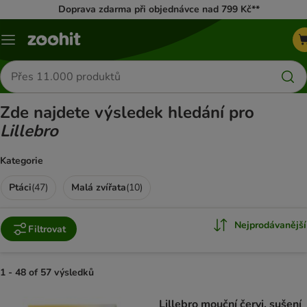
Doprava zdarma při objednávce nad 799 Kč**
Menu
Hledat
produkty
Zde najdete výsledek hledání pro
Lillebro
Kategorie
Ptáci
(
47
)
Malá zvířata
(
10
)
Nejprodávanější
Filtrovat
1 - 48 of 57 výsledků
product items have been changed
Lillebro mouční červi, sušení