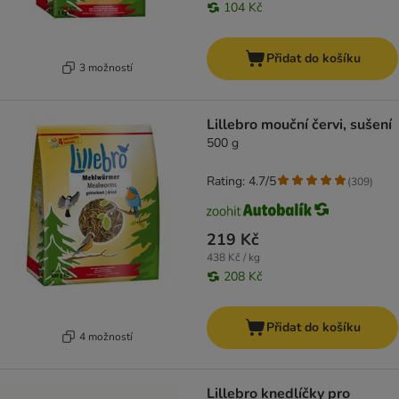
104 Kč
Přidat do košíku
3 možností
Lillebro mouční červi, sušení
500 g
Rating: 4.7/5
(
309
)
219 Kč
438 Kč / kg
208 Kč
Přidat do košíku
4 možností
Lillebro knedlíčky pro