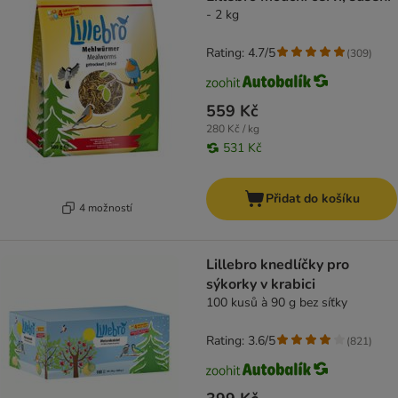
- 2 kg
Rating: 4.7/5
(
309
)
559 Kč
280 Kč / kg
531 Kč
Přidat do košíku
4 možností
Lillebro knedlíčky pro
sýkorky v krabici
100 kusů à 90 g bez síťky
Rating: 3.6/5
(
821
)