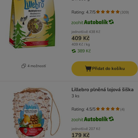
Rating: 4.7/5
(
309
)
jednotlivě
438 Kč
409 Kč
409 Kč / kg
389 Kč
4 možností
Přidat do košíku
Lillebro plněná lojová šiška
3 ks
Rating: 4.5/5
(
4
)
jednotlivě
207 Kč
179 Kč