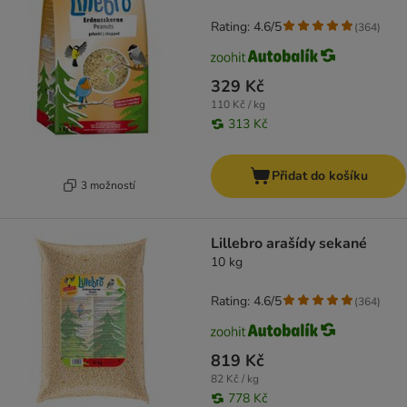
Rating: 4.6/5
(
364
)
329 Kč
110 Kč / kg
313 Kč
Přidat do košíku
3 možností
Lillebro arašídy sekané
10 kg
Rating: 4.6/5
(
364
)
819 Kč
82 Kč / kg
778 Kč