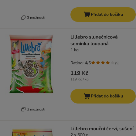
Přidat do košíku
3 možností
Lillebro slunečnicová
semínka loupaná
1 kg
Rating: 4/5
(
9
)
119 Kč
119 Kč / kg
Přidat do košíku
3 možností
Lillebro mouční červi, sušení
2 x 500 g