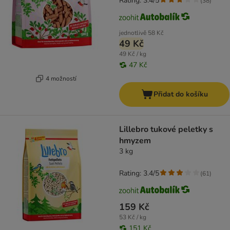
Rating: 3.4/5
(
38
)
jednotlivě
58 Kč
49 Kč
49 Kč / kg
47 Kč
4 možností
Přidat do košíku
Lillebro tukové peletky s
hmyzem
3 kg
Rating: 3.4/5
(
61
)
159 Kč
53 Kč / kg
151 Kč