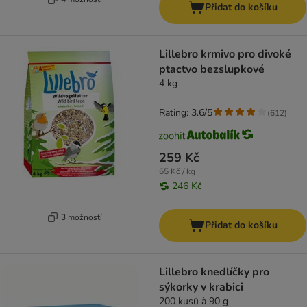
Přidat do košíku
Lillebro krmivo pro divoké
ptactvo bezslupkové
4 kg
Rating: 3.6/5
(
612
)
259 Kč
65 Kč / kg
246 Kč
3 možností
Přidat do košíku
Lillebro knedlíčky pro
sýkorky v krabici
200 kusů à 90 g