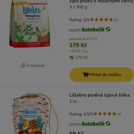
žijící ptáky s moučnými červy
3 x 500 g
Rating: 5/5
(
2
)
jednotlivě
207 Kč
179 Kč
119 Kč / kg
170 Kč
2 možností
Přidat do košíku
Lillebro plněná lojová šiška
1 ks
Rating: 4.5/5
(
4
)
69 Kč