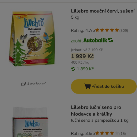
Lillebro mouční červi, sušení
5 kg
Rating: 4.7/5
(
309
)
jednotlivě
2 190 Kč
1 999 Kč
400 Kč / kg
1 899 Kč
4 možností
Přidat do košíku
Lillebro luční seno pro
hlodavce a králíky
luční seno s pampeliškou 1 kg
Rating: 3.5/5
(
15
)