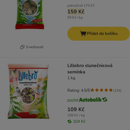
jednotlivě
175 Kč
159 Kč
59 Kč / kg
Přidat do košíku
3 možností
Lillebro slunečnicová
semínka
1 kg
Rating: 4.5/5
(
234
)
109 Kč
109 Kč / kg
104 Kč