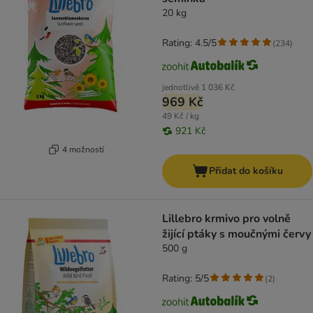
20 kg
Rating: 4.5/5
(
234
)
jednotlivě
1 036 Kč
969 Kč
49 Kč / kg
921 Kč
4 možností
Přidat do košíku
Lillebro krmivo pro volně
žijící ptáky s moučnými červy
500 g
Rating: 5/5
(
2
)