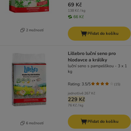
69 Kč
138 Kč / kg
66 Kč
2 možností
Přidat do košíku
Lillebro luční seno pro
hlodavce a králíky
luční seno s pampeliškou - 3 x 1
kg
Rating: 3.5/5
(
15
)
jednotlivě
267 Kč
229 Kč
76 Kč / kg
Přidat do košíku
6 možností