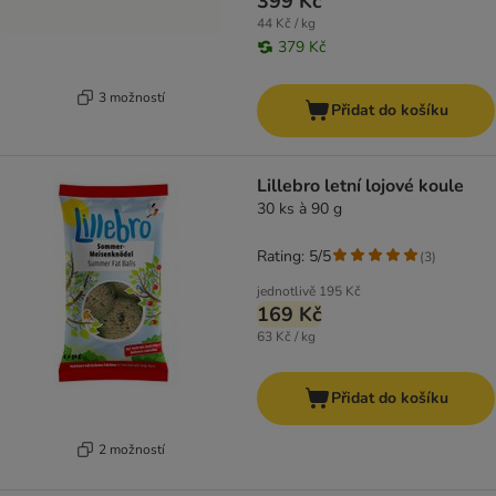
399 Kč
44 Kč / kg
379 Kč
3 možností
Přidat do košíku
Lillebro letní lojové koule
30 ks à 90 g
Rating: 5/5
(
3
)
jednotlivě
195 Kč
169 Kč
63 Kč / kg
Přidat do košíku
2 možností