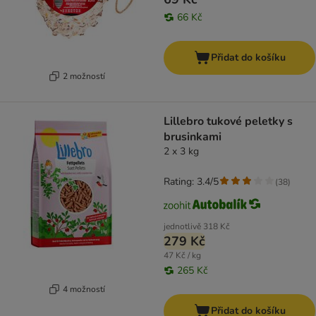
66 Kč
Přidat do košíku
2 možností
Lillebro tukové peletky s
brusinkami
2 x 3 kg
Rating: 3.4/5
(
38
)
jednotlivě
318 Kč
279 Kč
47 Kč / kg
265 Kč
4 možností
Přidat do košíku