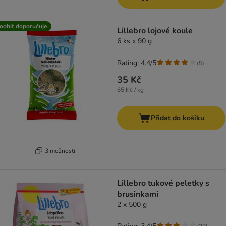
oohit doporučuje
Lillebro lojové koule
6 ks x 90 g
Rating: 4.4/5
(
5
)
35 Kč
65 Kč / kg
Přidat do košíku
3 možností
Lillebro tukové peletky s
brusinkami
2 x 500 g