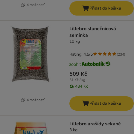
4 možností
Přidat do košíku
Lillebro slunečnicová
semínka
10 kg
Rating: 4.5/5
(
234
)
509 Kč
51 Kč / kg
484 Kč
4 možností
Přidat do košíku
Lillebro arašídy sekané
3 kg