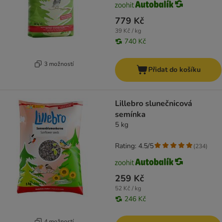
779 Kč
39 Kč / kg
740 Kč
3 možností
Přidat do košíku
Lillebro slunečnicová
semínka
5 kg
Rating: 4.5/5
(
234
)
259 Kč
52 Kč / kg
246 Kč
4 možností