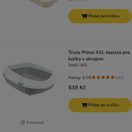
Přidat do košíku
Trixie Primo XXL toaleta pro
kočky s okrajem
šedá / bílá
Rating: 4.7/5
(
191
)
539 Kč
Přidat do košíku
2 možností