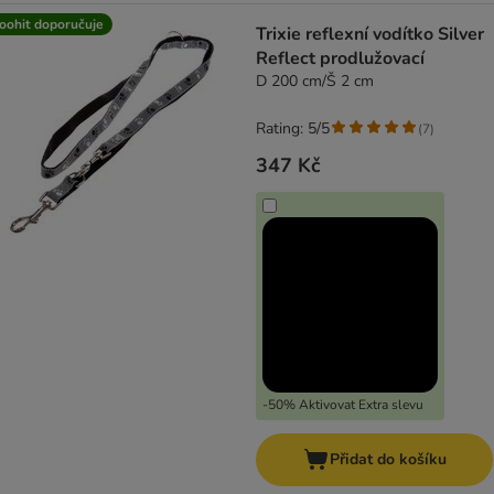
oohit doporučuje
Trixie reflexní vodítko Silver
Reflect prodlužovací
D 200 cm/Š 2 cm
Rating: 5/5
(
7
)
347 Kč
-50% Aktivovat Extra slevu
Přidat do košíku