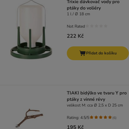
Trixie dávkovač vody pro
ptáky do voliéry
1 l / Ø 18 cm
Not Rated
222 Kč
Přidat do košíku
TIAKI bidýlko ve tvaru Y pro
ptáky z vinné révy
velikost M: cca Ø 2,5 x D 25 cm
Rating: 4.5/5
(
6
)
195 Kč