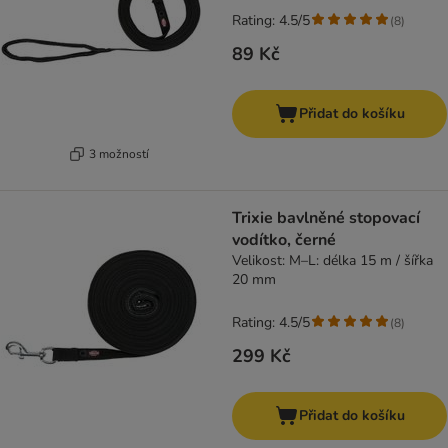
Rating: 4.5/5
(
8
)
89 Kč
Přidat do košíku
3 možností
Trixie bavlněné stopovací
vodítko, černé
Velikost: M–L: délka 15 m / šířka
20 mm
Rating: 4.5/5
(
8
)
299 Kč
Přidat do košíku