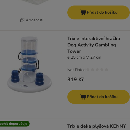
Přidat do košíku
4 možností
Trixie interaktivní hračka
Dog Activity Gambling
Tower
ø 25 cm x V 27 cm
Not Rated
319 Kč
Přidat do košíku
oohit doporučuje
Trixie deka plyšová KENNY