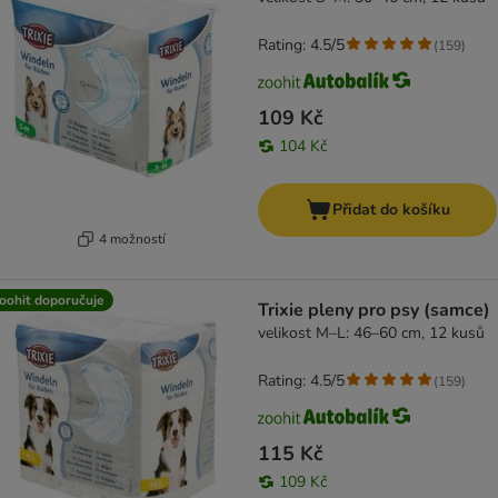
Rating: 4.5/5
(
159
)
109 Kč
104 Kč
Přidat do košíku
4 možností
oohit doporučuje
Trixie pleny pro psy (samce)
velikost M–L: 46–60 cm, 12 kusů
Rating: 4.5/5
(
159
)
115 Kč
109 Kč