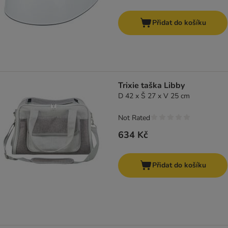
Přidat do košíku
Trixie taška Libby
D 42 x Š 27 x V 25 cm
Not Rated
634 Kč
Přidat do košíku