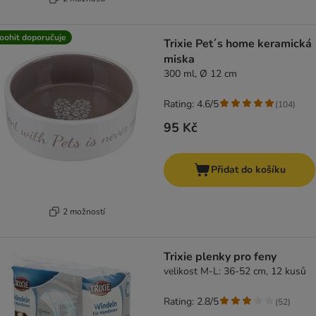
oohit doporučuje
Trixie Pet´s home keramická
miska
300 ml, Ø 12 cm
Rating: 4.6/5
(
104
)
95 Kč
Přidat do košíku
2 možností
Trixie plenky pro feny
velikost M-L: 36-52 cm, 12 kusů
Rating: 2.8/5
(
52
)