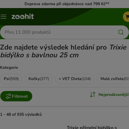
Doprava zdarma při objednávce nad 799 Kč**
Menu
Hledat
produkty
Zde najdete výsledek hledání pro
Trixie
bidýlko s bavlnou 25 cm
Kategorie
Psi
(
559
)
Kočky
(
377
)
+ VET Dieta
(
104
)
Malá zvířata
(
8
Nejprodávanější
Filtrovat
1 - 48 of 935 výsledků
product items have been changed
Trixie přírodní bidýlko s