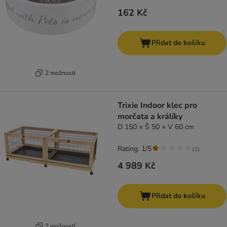
162 Kč
Přidat do košíku
2 možností
Trixie Indoor klec pro
morčata a králíky
D 150 × Š 50 × V 60 cm
Rating: 1/5
(
1
)
4 989 Kč
Přidat do košíku
2 možností