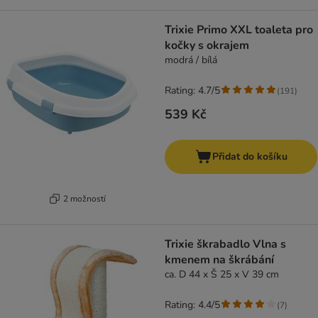
Trixie Primo XXL toaleta pro
kočky s okrajem
modrá / bílá
Rating: 4.7/5
(
191
)
539 Kč
Přidat do košíku
2 možností
Trixie škrabadlo Vlna s
kmenem na škrábání
ca. D 44 x Š 25 x V 39 cm
Rating: 4.4/5
(
7
)