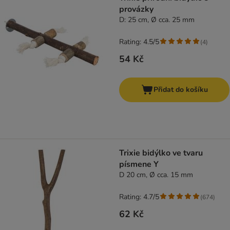
provázky
D: 25 cm, Ø cca. 25 mm
Rating: 4.5/5
(
4
)
54 Kč
Přidat do košíku
Trixie bidýlko ve tvaru
písmene Y
D 20 cm, Ø cca. 15 mm
Rating: 4.7/5
(
674
)
62 Kč