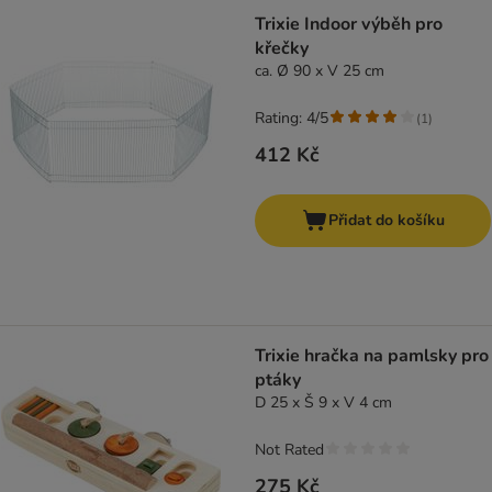
Trixie Indoor výběh pro
křečky
ca. Ø 90 x V 25 cm
Rating: 4/5
(
1
)
412 Kč
Přidat do košíku
Trixie hračka na pamlsky pro
ptáky
D 25 x Š 9 x V 4 cm
Not Rated
275 Kč