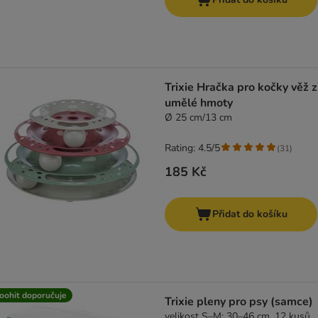
Trixie Hračka pro kočky věž z
umělé hmoty
Ø 25 cm/13 cm
Rating: 4.5/5
(
31
)
185 Kč
Přidat do košíku
oohit doporučuje
Trixie pleny pro psy (samce)
velikost S–M: 30–46 cm, 12 kusů