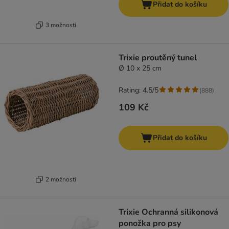
Přidat do košíku
3 možností
Trixie proutěný tunel
Ø 10 x 25 cm
Rating: 4.5/5
(
888
)
109 Kč
Přidat do košíku
2 možností
Trixie Ochranná silikonová
ponožka pro psy