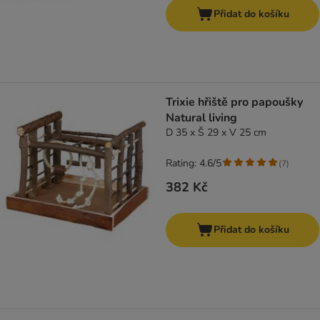
Přidat do košíku
Trixie hřiště pro papoušky
Natural living
D 35 x Š 29 x V 25 cm
Rating: 4.6/5
(
7
)
382 Kč
Přidat do košíku