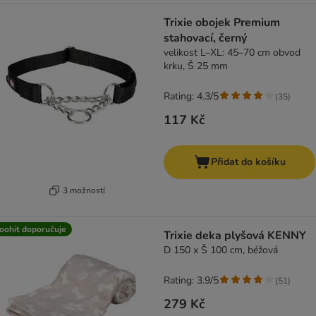
Trixie obojek Premium
stahovací, černý
velikost L–XL: 45–70 cm obvod
krku, Š 25 mm
Rating: 4.3/5
(
35
)
117 Kč
Přidat do košíku
3 možností
oohit doporučuje
Trixie deka plyšová KENNY
D 150 x Š 100 cm, béžová
Rating: 3.9/5
(
51
)
279 Kč