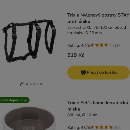
Trixie Nylonový postroj STAY
proti úniku
velikost L–XL: 75–100 cm obvod
hrudníku, Š 25 mm
Rating: 4.4/5
(
137
)
519 Kč
Přidat do košíku
4 možností
oohit doporučuje
Trixie Pet´s home keramická
miska
800 ml, Ø 16 cm
Rating: 4.6/5
(
104
)