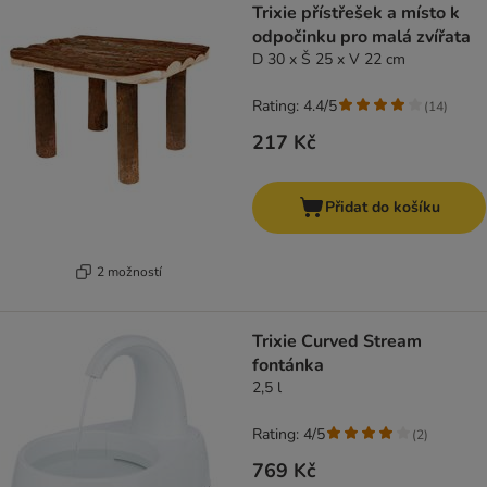
Trixie přístřešek a místo k
odpočinku pro malá zvířata
D 30 x Š 25 x V 22 cm
Rating: 4.4/5
(
14
)
217 Kč
Přidat do košíku
2 možností
Trixie Curved Stream
fontánka
2,5 l
Rating: 4/5
(
2
)
769 Kč