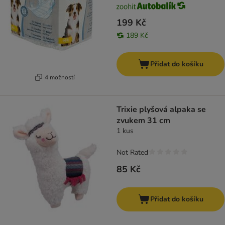
199 Kč
189 Kč
Přidat do košíku
4 možností
Trixie plyšová alpaka se
zvukem 31 cm
1 kus
Not Rated
85 Kč
Přidat do košíku