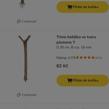
Přidat do košíku
2 možností
Trixie bidýlko ve tvaru
písmene Y
D 35 cm, Ø cca. 18 mm
Rating: 4.7/5
(
674
)
82 Kč
Přidat do košíku
2 možností