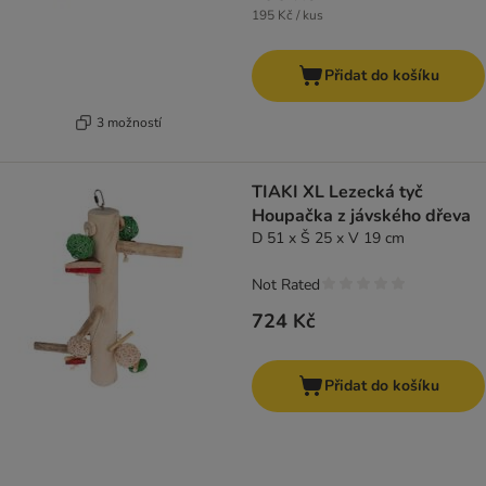
195 Kč / kus
Přidat do košíku
3 možností
TIAKI XL Lezecká tyč
Houpačka z jávského dřeva
D 51 x Š 25 x V 19 cm
Not Rated
724 Kč
Přidat do košíku