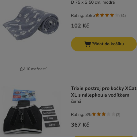
D 75 x Š 50 cm, modrá
Rating: 3.9/5
(
51
)
102 Kč
Přidat do košíku
10 možností
Trixie postroj pro kočky XCat
XL s nálepkou a vodítkem
černá
Rating: 3/5
(
2
)
367 Kč