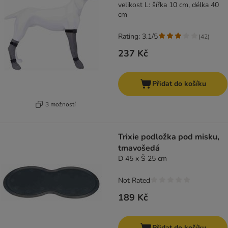
velikost L: šířka 10 cm, délka 40
cm
Rating: 3.1/5
(
42
)
237 Kč
Přidat do košíku
3 možností
Trixie podložka pod misku,
tmavošedá
D 45 x Š 25 cm
Not Rated
189 Kč
Přidat do košíku